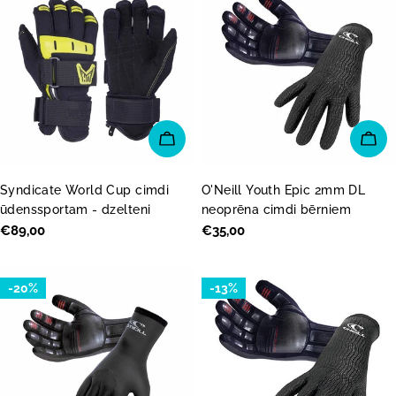
IZVĒLĒTIES OPCIJAS
IZV
Syndicate World Cup cimdi
O'Neill Youth Epic 2mm DL
ūdenssportam - dzelteni
neoprēna cimdi bērniem
Parastā
€89,00
Parastā
€35,00
cena
cena
-20%
-13%