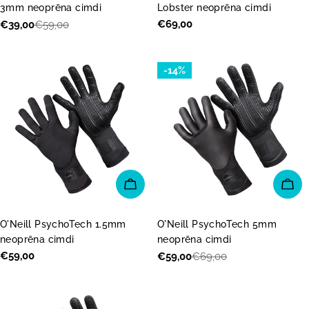
3mm neoprēna cimdi
Lobster neoprēna cimdi
Parastā
€69,00
€39,00
€59,00
Akcijas
Parastā
cena
cena
cena
-14%
IZVĒLĒTIES OPCIJAS
IZV
O'Neill PsychoTech 1.5mm
O'Neill PsychoTech 5mm
neoprēna cimdi
neoprēna cimdi
Parastā
€59,00
€59,00
€69,00
Akcijas
Parastā
cena
cena
cena