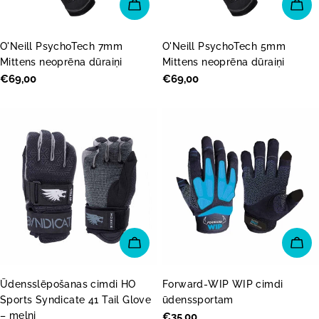
IZVĒLĒTIES OPCIJAS
IZV
O'Neill PsychoTech 7mm
O'Neill PsychoTech 5mm
Mittens neoprēna dūraiņi
Mittens neoprēna dūraiņi
Parastā
€69,00
Parastā
€69,00
cena
cena
PIEVIENOT GROZAM
PI
Ūdensslēpošanas cimdi HO
Forward-WIP WIP cimdi
Sports Syndicate 41 Tail Glove
ūdenssportam
– melni
Parastā
€35,00