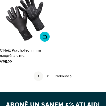
IZVĒLĒTIES OPCIJAS
O'Neill PsychoTech 3mm
neoprēna cimdi
Parastā
€65,00
cena
1
2
Nākamā
ABONĒ UN SAŅEM 5% ATLAIDI