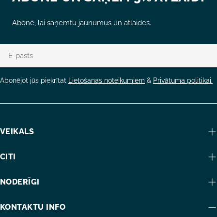
Abonē, lai saņemtu jaunumus un atlaides.
E-
pasts
Abonējot jūs piekrītat
Lietošanas noteikumiem
&
Privātuma politikai.
VEIKALS
CITI
NODERĪGI
KONTAKTU INFO