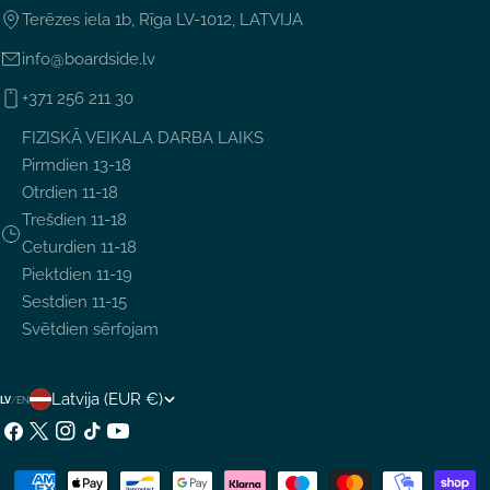
Terēzes iela 1b, Rīga LV-1012, LATVIJA
info@boardside.lv
+371 256 211 30
FIZISKĀ VEIKALA DARBA LAIKS
Pirmdien 13-18
Otrdien 11-18
Trešdien 11-18
Ceturdien 11-18
Piektdien 11-19
Sestdien 11-15
Svētdien sērfojam
V
Latvija (EUR €)
LV
/
EN
A
Facebook
X
Instagram
TikTok
YouTube
(Twitter)
L
Maksājumu