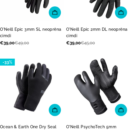
IZVĒLĒTIES OPCIJAS
IZV
O'Neill Epic 3mm SL neoprēna
O'Neill Epic 2mm DL neoprēna
cimdi
cimdi
€39,00
€49,00
€39,00
€45,00
Akcijas
Parastā
Akcijas
Parastā
cena
cena
cena
cena
-33%
PIEVIENOT GROZAM
IZV
Ocean & Earth One Dry Seal
O'Neill PsychoTech 5mm