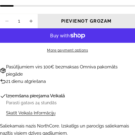
Daudzums
PIEVIENOT GROZAM
SAMAZINĀT DAUDZUMU PRIEKŠ SALIEKA
PALIELINĀT DAUDZUMU PRIEKŠ 
More payment options
Pasūtījumiem virs 100€ bezmaksas Omniva pakomāts
piegāde
21 dienu atgriešana
Izņemšana pieejama
Veikalā
Parasti gatavs 24 stundās
Skatīt Veikala Informāciju
Saliekamais nazis NorthCore. Izskatīgs un parocīgs saliekamais
nazītis visiem dzīves gadījumiem.