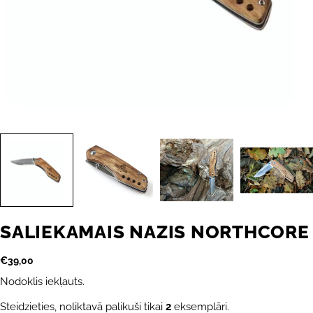
SALIEKAMAIS NAZIS NORTHCORE
Parastā
€39,00
cena
Nodoklis iekļauts.
Steidzieties, noliktavā palikuši tikai
2
eksemplāri.