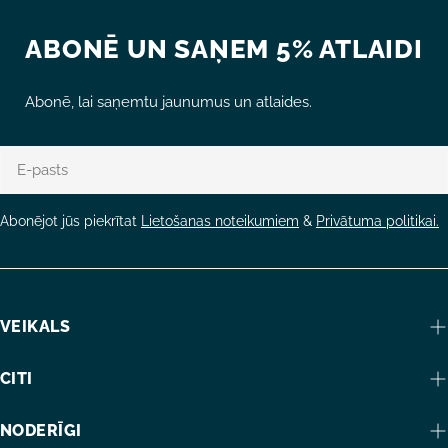
ABONĒ UN SAŅEM 5% ATLAIDI
Abonē, lai saņemtu jaunumus un atlaides.
E-
pasts
Abonējot jūs piekrītat
Lietošanas noteikumiem
&
Privātuma politikai.
VEIKALS
CITI
NODERĪGI