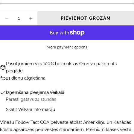
Daudzums
PIEVIENOT GROZAM
SAMAZINĀT DAUDZUMU PRIEKŠ PELDVESTE
PALIELINĀT DAUDZUMU PRIEKŠ P
More payment options
Pasūtījumiem virs 100€ bezmaksas Omniva pakomāts
piegāde
21 dienu atgriešana
Izņemšana pieejama
Veikalā
Parasti gatavs 24 stundās
Skatīt Veikala Informāciju
Vīriešu Follow Tact CGA pelveste atbilst Amerikāņu un Kanādas
krasta apsardzes peldvestes standartiem. Premium klases veste,