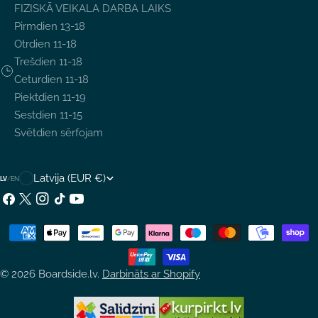
FIZISKĀ VEIKALA DARBA LAIKS
Pirmdien 13-18
Otrdien 11-18
Trešdien 11-18
Ceturdien 11-18
Piektdien 11-19
Sestdien 11-15
Svētdien sērfojam
V
Latvija (EUR €)
LV
/
EN
A
Facebook
X
Instagram
TikTok
YouTube
(Twitter)
L
Maksājumu
S
metodes
T
© 2026
Boardside.lv
.
Darbināts ar Shopify
S