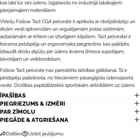
kas labi tur virs ūdens. Izgatavota no industrijā labākajiem
UZDOT JAUTĀJUMU
pieejamajiem materiāliem.
Jūsu
Vīriešu Follow Tact CGA pelveste ir aprīkota ar rāvējslēdzēju un
vārds
divām vesti aptverošām un regulējamām jostas sistēmām,
Jūsu
aiztaisāmām ar ērtiem un izturīgiem klipšiem. Tact pelvestei ir
e-
teicama peldspēja un ergonomiska piegrieztne, kas palīdzēs
pasts
DALĪTIES AR ŠO PRODUKTU
Jūsu
izbaudīt drošu atpūtu pie ūdens ikviena līmeņa supotājam,
telefons
laivotājam un veikbordistam.
KOPĒT
Dalīties
Jūsu
Follow Tact pelveste nav paredzēta dzīvības glābšanai. Tā ir
Dalīties
Dalīties
Piespraust
ziņojums
peldspēju palielinoša, no triecieniem pasargājoša ūdenssporta
Facebook
X
Pinterest
veste. Drošības papildlīdzeklis sportiskām aktivitātēm uz ūdens.
ĪPAŠĪBAS
Lauki, kas atzīmēti ar *, ir obligāti.
PIEGRIEZUMS & IZMĒRI
PAR ZĪMOLU
NOSŪTĪT JAUTĀJUMU
PIEGĀDE & ATGRIEŠANA
Dalīties
Uzdot jautājumu