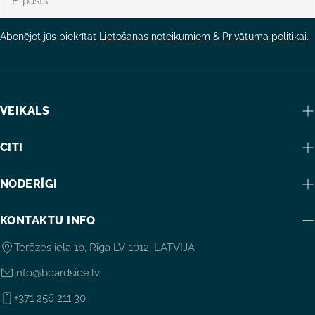
pasts
Abonējot jūs piekrītat
Lietošanas noteikumiem
&
Privātuma politikai.
VEIKALS
CITI
NODERĪGI
KONTAKTU INFO
Terēzes iela 1b, Rīga LV-1012, LATVIJA
info@boardside.lv
+371 256 211 30