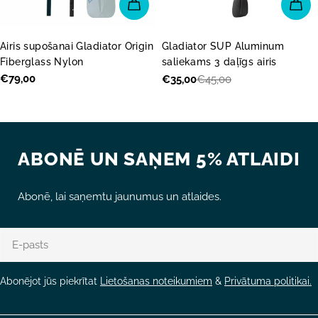
PIEVIENOT GROZAM
PI
Airis supošanai Gladiator Origin
Gladiator SUP Aluminum
Fiberglass Nylon
saliekams 3 daļīgs airis
Parastā
€79,00
€35,00
€45,00
Akcijas
Parastā
cena
cena
cena
ABONĒ UN SAŅEM 5% ATLAIDI
Abonē, lai saņemtu jaunumus un atlaides.
E-
pasts
Abonējot jūs piekrītat
Lietošanas noteikumiem
&
Privātuma politikai.