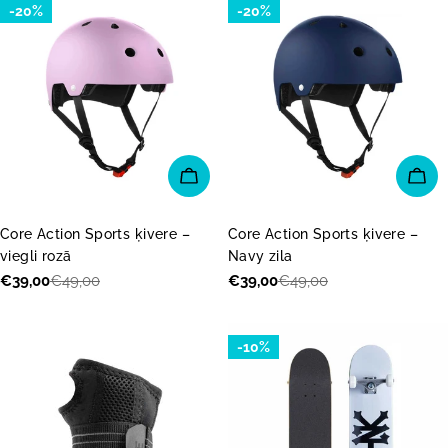
-20%
-20%
IZVĒLĒTIES OPCIJAS
IZV
Core Action Sports ķivere –
Core Action Sports ķivere –
viegli rozā
Navy zila
€39,00
€49,00
€39,00
€49,00
Akcijas
Parastā
Akcijas
Parastā
cena
cena
cena
cena
-10%