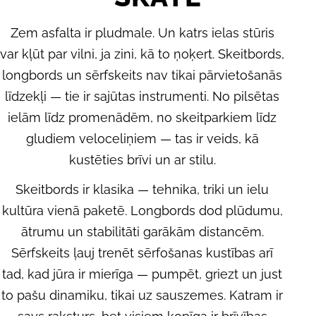
A
Zem asfalta ir pludmale. Un katrs ielas stūris
var kļūt par vilni, ja zini, kā to ņoķert. Skeitbords,
T
longbords un sērfskeits nav tikai pārvietošanās
E
līdzekļi — tie ir sajūtas instrumenti. No pilsētas
ielām līdz promenādēm, no skeitparkiem līdz
G
gludiem veloceliņiem — tas ir veids, kā
O
kustēties brīvi un ar stilu.
Skeitbords ir klasika — tehnika, triki un ielu
R
kultūra vienā paketē. Longbords dod plūdumu,
I
ātrumu un stabilitāti garākām distancēm.
Sērfskeits ļauj trenēt sērfošanas kustības arī
J
tad, kad jūra ir mierīga — pumpēt, griezt un just
A
to pašu dinamiku, tikai uz sauszemes. Katram ir