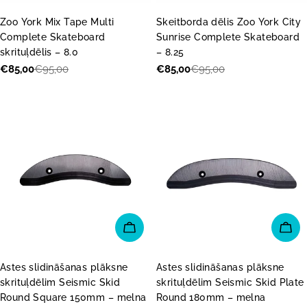
Zoo York Mix Tape Multi
Skeitborda dēlis Zoo York City
Complete Skateboard
Sunrise Complete Skateboard
skrituļdēlis – 8.0
– 8.25
€85,00
€95,00
€85,00
€95,00
Akcijas
Parastā
Akcijas
Parastā
cena
cena
cena
cena
PIEVIENOT GROZAM
PI
Astes slidināšanas plāksne
Astes slidināšanas plāksne
skrituļdēlim Seismic Skid
skrituļdēlim Seismic Skid Plate
Round Square 150mm – melna
Round 180mm – melna