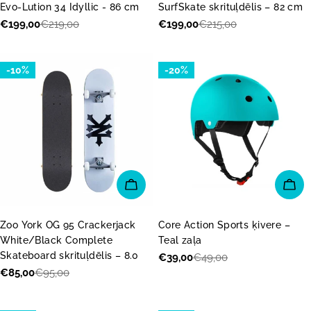
Evo-Lution 34 Idyllic - 86 cm
SurfSkate skrituļdēlis – 82 cm
€199,00
€219,00
€199,00
€215,00
Akcijas
Parastā
Akcijas
Parastā
cena
cena
cena
cena
-10%
-20%
PIEVIENOT GROZAM
IZV
Zoo York OG 95 Crackerjack
Core Action Sports ķivere –
White/Black Complete
Teal zaļa
Skateboard skrituļdēlis – 8.0
€39,00
€49,00
Akcijas
Parastā
€85,00
€95,00
Akcijas
Parastā
cena
cena
cena
cena