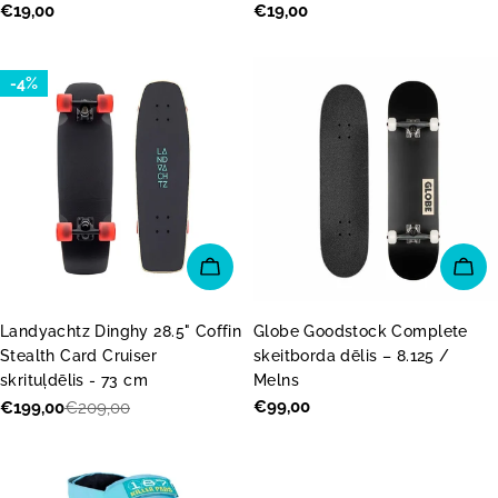
Parastā
€19,00
Parastā
€19,00
cena
cena
-4%
PIEVIENOT GROZAM
PI
Landyachtz Dinghy 28.5" Coffin
Globe Goodstock Complete
Stealth Card Cruiser
skeitborda dēlis – 8.125 /
skrituļdēlis - 73 cm
Melns
Parastā
€99,00
€199,00
€209,00
Akcijas
Parastā
cena
cena
cena