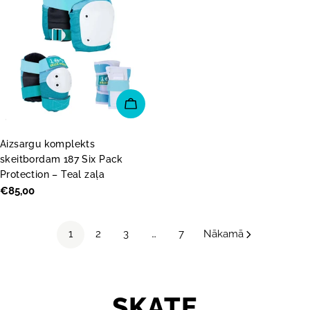
IZVĒLĒTIES OPCIJAS
Aizsargu komplekts
skeitbordam 187 Six Pack
Protection – Teal zaļa
Parastā
€85,00
cena
1
2
3
…
7
Nākamā
K
SKATE