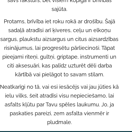
savs raksturs, bet visiem kopīga ir brīvības
:
sajūta.
Protams, brīvība iet roku rokā ar drošību. Šajā
sadaļā atradīsi arī ķiveres, ceļu un elkoņu
sargus, plaukstu aizsargus un citus aizsardzības
risinājumus, lai progresētu pārliecinoši. Tāpat
pieejami riteņi, gultņi, griptape, instrumenti un
citi aksesuāri, kas palīdz uzturēt dēli darba
kārtībā vai pielāgot to savam stilam.
Neatkarīgi no tā, vai esi iesācējs vai jau jūties kā
ielu vilks, šeit atradīsi visu nepieciešamo, lai
asfalts kļūtu par Tavu spēles laukumu. Jo, ja
paskaties pareizi, zem asfalta vienmēr ir
pludmale.