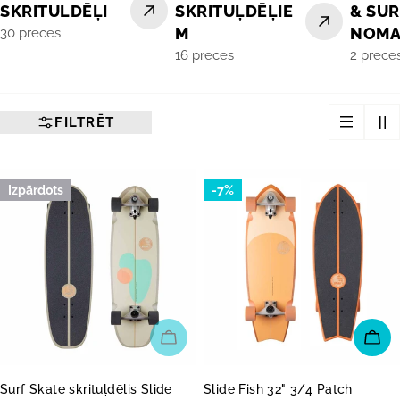
SKRITULDĒĻI
SKRITUĻDĒĻIE
& SU
M
NOM
30 preces
16 preces
2 prece
FILTRĒT
Izpārdots
-7%
IZPĀRDOTS
PI
Surf Skate skrituļdēlis Slide
Slide Fish 32" 3/4 Patch