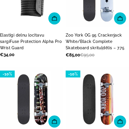
PIEVIENOT GROZAM
PI
Elastīgi delnu locītavu
Zoo York OG 95 Crackerjack
sargiFuse Protection Alpha Pro
White/Black Complete
Wrist Guard
Skateboard skrituļdēlis – 7.75
Parastā
€34,00
€85,00
€95,00
Akcijas
Parastā
cena
cena
cena
-10%
-10%
PIEVIENOT GROZAM
PI