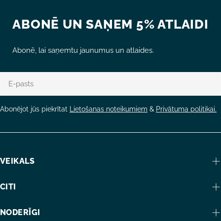
ABONĒ UN SAŅEM 5% ATLAIDI
Abonē, lai saņemtu jaunumus un atlaides.
E-
pasts
Abonējot jūs piekrītat
Lietošanas noteikumiem
&
Privātuma politikai.
VEIKALS
CITI
NODERĪGI