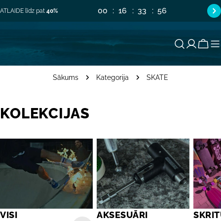
Pāriet
00
16
33
56
ATLAIDE līdz pat
40%
uz
saturu
Groz
Sākums
Kategorija
SKATE
KOLEKCIJAS
VISI
AKSESUĀRI
SKRI