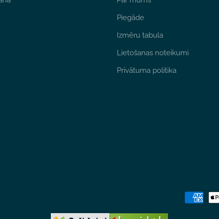
ana
Par mums
Piegāde
Izmēru tabula
Lietošanas noteikumi
Privātuma politika
Maksājum
metodes