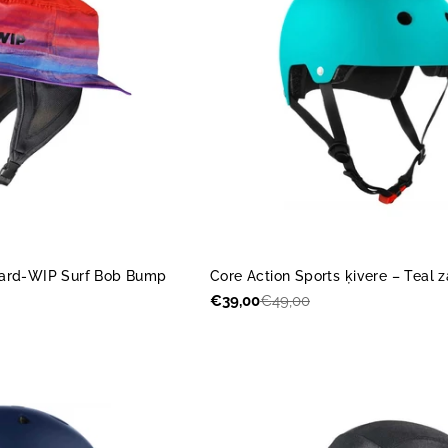
ward-WIP Surf Bob Bump
Core Action Sports ķivere – Teal z
€39,00
€49,00
Akcijas
Parastā
cena
cena