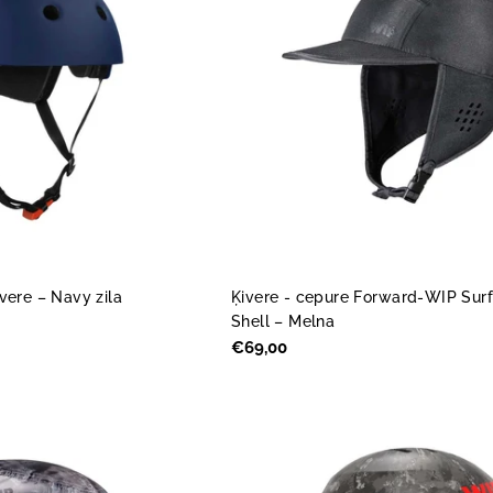
vere – Navy zila
Ķivere - cepure Forward-WIP Su
Shell – Melna
Parastā
€69,00
cena