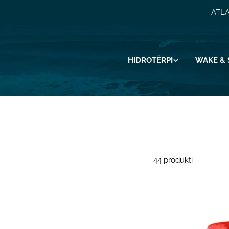
Pāriet
ATLA
uz
saturu
HIDROTĒRPI
WAKE & 
44 produkti