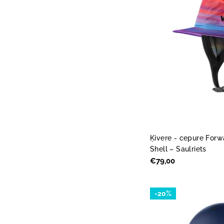
Ķivere - cepure For
Shell – Saulriets
Parastā
€79,00
cena
-20%