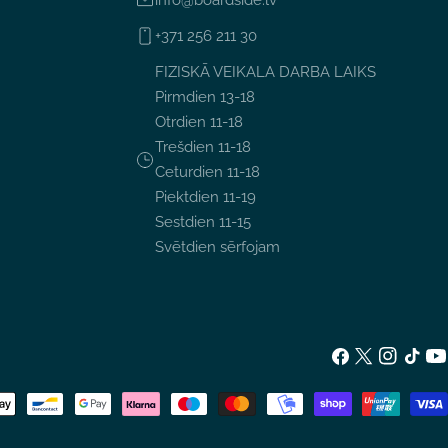
info@boardside.lv
+371 256 211 30
FIZISKĀ VEIKALA DARBA LAIKS
Pirmdien 13-18
Otrdien 11-18
Trešdien 11-18
Ceturdien 11-18
Piektdien 11-19
Sestdien 11-15
Svētdien sērfojam
Facebook
X
Instagram
TikTok
Yo
(Twitter)
u