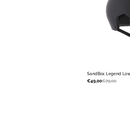
SandBox Legend Low 
€49,00
€79,00
Akcijas
Parastā
cena
cena