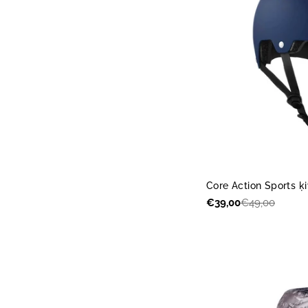
Core Action Sports ķi
€39,00
€49,00
Akcijas
Parastā
cena
cena