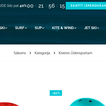
00
21
56
14
IDE līdz pat
40%
SKATĪT IZPĀRDOŠA
SKI
SURF
SUP
KITE & WIND
JET SKI
Sākums
Kategorija
Ķiveres Ūdensportam
-20%