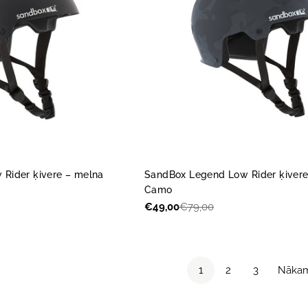
Rider ķivere – melna
SandBox Legend Low Rider ķivere
Camo
€49,00
€79,00
Akcijas
Parastā
cena
cena
1
2
3
Nāka