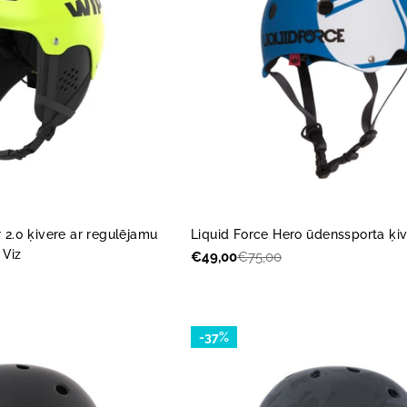
2.0 ķivere ar regulējamu
Liquid Force Hero ūdenssporta ķiv
 Viz
€49,00
€75,00
Akcijas
Parastā
cena
cena
-37%