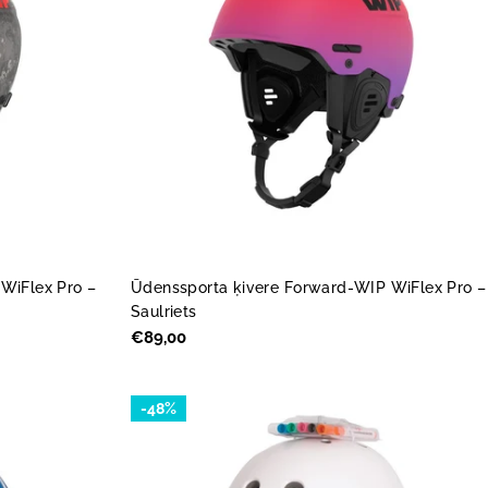
WiFlex Pro –
Ūdenssporta ķivere Forward-WIP WiFlex Pro –
Saulriets
Parastā
€89,00
cena
-48%