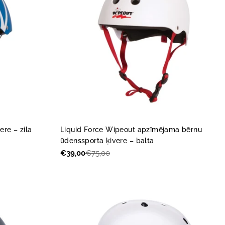
ere – zila
Liquid Force Wipeout apzīmējama bērnu
ūdenssporta ķivere – balta
€39,00
€75,00
Akcijas
Parastā
cena
cena