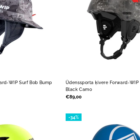
ward-WIP Surf Bob Bump
Ūdenssporta ķivere Forward-WIP 
Black Camo
Parastā
€89,00
cena
-34%