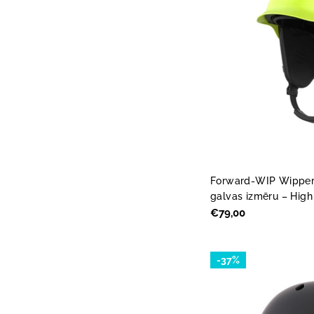
Forward-WIP Wipper 
galvas izmēru – High
Parastā
€79,00
cena
-37%