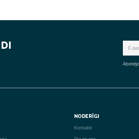
DI
E-
pasts
Abonējot
NODERĪGI
Kontakti