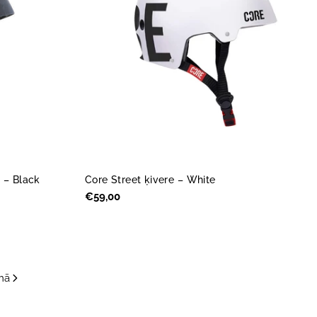
 – Black
Core Street ķivere – White
Parastā
€59,00
cena
mā