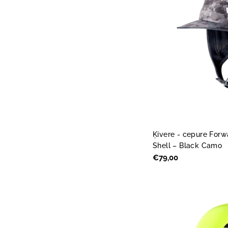
Ķivere - cepure For
Shell – Black Camo
Parastā
€79,00
cena