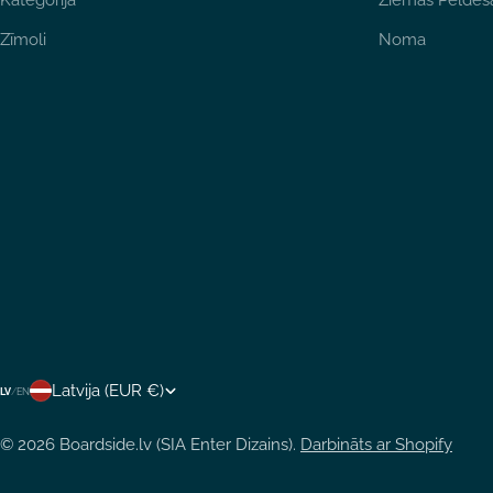
Kategorija
Ziemas Peldēš
Zīmoli
Noma
V
Latvija (EUR €)
LV
/
EN
A
© 2026
Boardside.lv (SIA Enter Dizains)
.
Darbināts ar Shopify
L