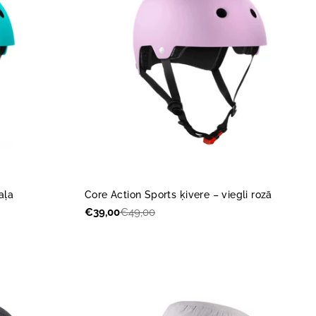
aļa
Core Action Sports ķivere – viegli rozā
€39,00
€49,00
Akcijas
Parastā
cena
cena