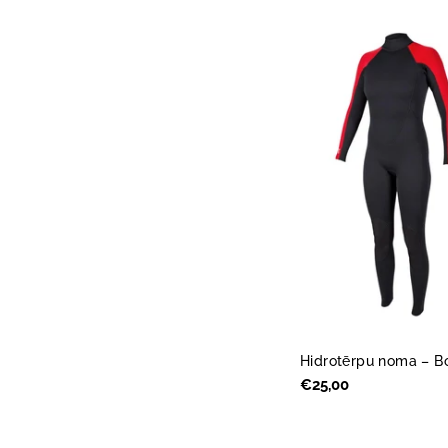
Hidrotērpu noma – Boa
Parastā
€25,00
cena