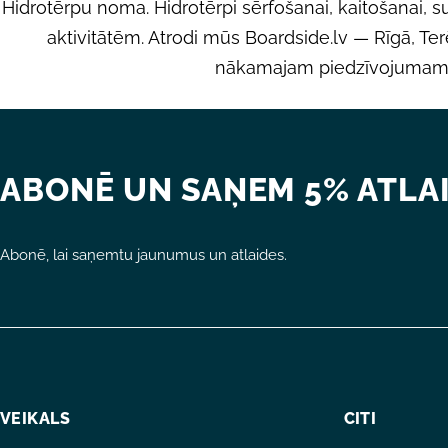
Hidrotērpu noma. Hidrotērpi sērfošanai, kaitošanai, 
R
aktivitātēm. Atrodi mūs Boardside.lv — Rīgā, Te
nākamajam piedzīvojumam 
I
J
ABONĒ UN SAŅEM 5% ATLAI
A
Abonē, lai saņemtu jaunumus un atlaides.
:
VEIKALS
CITI