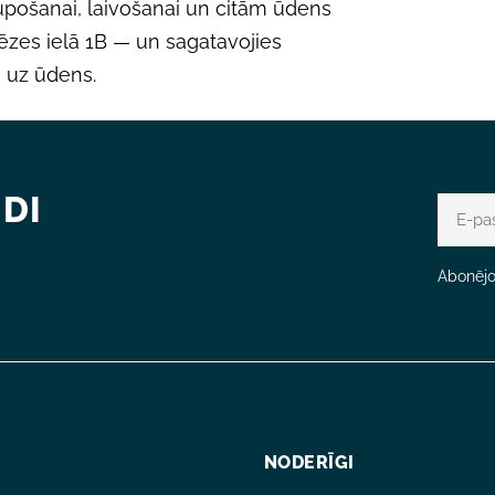
supošanai, laivošanai un citām ūdens
rēzes ielā 1B — un sagatavojies
uz ūdens.
DI
E-
pasts
Abonējot
NODERĪGI