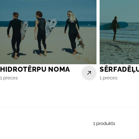
HIDROTĒRPU NOMA
SĒRFADĒĻ
1 preces
1 preces
1 produkts