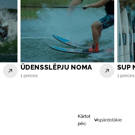
ŪDENSSLĒPJU NOMA
SUP
1 preces
1 preces
Kārtot
pēc: