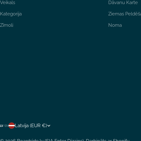
Veikals
Dāvanu Karte
Kategorija
Ziemas Peldēš
Zīmoli
Noma
V
Latvija (EUR €)
LV
/
EN
A