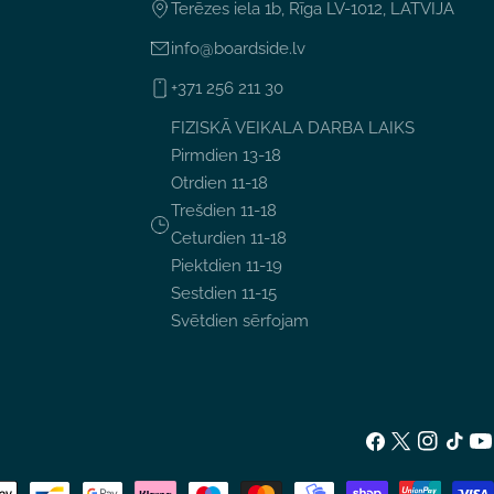
Terēzes iela 1b, Rīga LV-1012, LATVIJA
info@boardside.lv
+371 256 211 30
FIZISKĀ VEIKALA DARBA LAIKS
Pirmdien 13-18
Otrdien 11-18
Trešdien 11-18
Ceturdien 11-18
Piektdien 11-19
Sestdien 11-15
Svētdien sērfojam
Facebook
X
Instagram
TikTok
Yo
(Twitter)
u