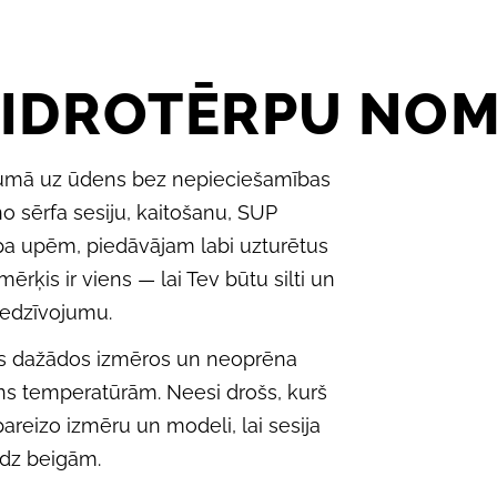
IDROTĒRPU NO
iltumā uz ūdens bez nepieciešamības
no sērfa sesiju, kaitošanu, SUP
 pa upēm, piedāvājam labi uzturētus
ērķis ir viens — lai Tev būtu silti un
iedzīvojumu.
pus dažādos izmēros un neoprēna
s temperatūrām. Neesi drošs, kurš
reizo izmēru un modeli, lai sesija
dz beigām.