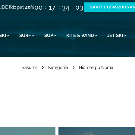
00
17
34
02
IDE līdz pat
40%
SKATĪT IZPĀRDOŠA
SKI
SURF
SUP
KITE & WIND
JET SKI
Sākums
Kategorija
Hidrotērpu Noma