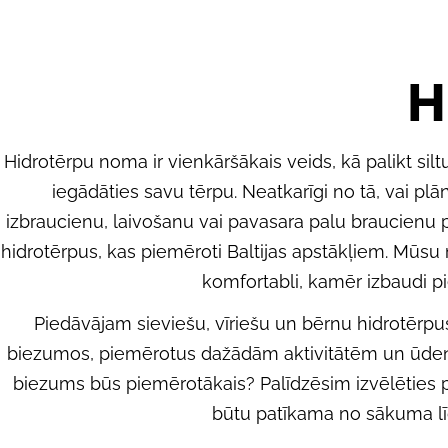
K
H
A
Hidrotērpu noma ir vienkāršākais veids, kā palikt s
iegādāties savu tērpu. Neatkarīgi no tā, vai plā
T
izbraucienu, laivošanu vai pavasara palu braucienu
hidrotērpus, kas piemēroti Baltijas apstākļiem. Mūsu m
E
komfortabli, kamēr izbaudi p
Piedāvājam sieviešu, vīriešu un bērnu hidrotēr
G
biezumos, piemērotus dažādām aktivitātēm un ūden
biezums būs piemērotākais? Palīdzēsim izvēlēties pa
O
būtu patīkama no sākuma lī