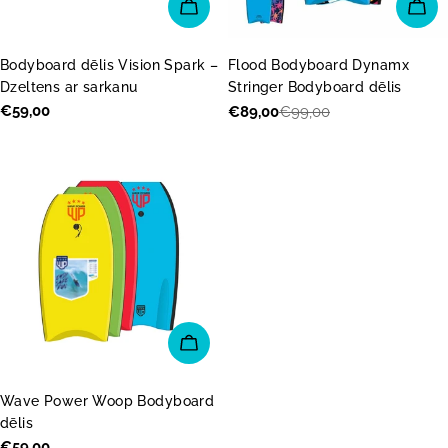
PIEVIENOT GROZAM
IZV
Bodyboard dēlis Vision Spark –
Flood Bodyboard Dynamx
Dzeltens ar sarkanu
Stringer Bodyboard dēlis
Parastā
€59,00
€89,00
€99,00
Akcijas
Parastā
cena
cena
cena
IZVĒLĒTIES OPCIJAS
Wave Power Woop Bodyboard
dēlis
Parastā
€59,00