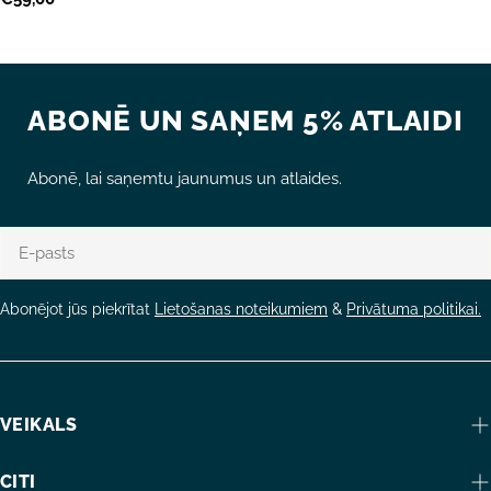
cena
ABONĒ UN SAŅEM 5% ATLAIDI
Abonē, lai saņemtu jaunumus un atlaides.
E-
pasts
Abonējot jūs piekrītat
Lietošanas noteikumiem
&
Privātuma politikai.
VEIKALS
CITI