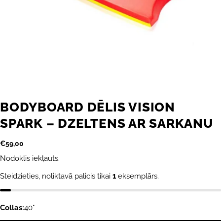
BODYBOARD DĒLIS VISION
SPARK – DZELTENS AR SARKANU
Parastā
€59,00
cena
Nodoklis iekļauts.
Steidzieties, noliktavā palicis tikai
1
eksemplārs.
Collas:
40"