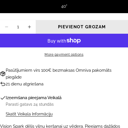
40"
Daudzums
PIEVIENOT GROZAM
SAMAZINĀT DAUDZUMU PRIEKŠ BODYBOAR
PALIELINĀT DAUDZUMU PRIEKŠ B
More payment options
Pasūtījumiem virs 100€ bezmaksas Omniva pakomāts
piegāde
21 dienu atgriešana
Izņemšana pieejama
Veikalā
Parasti gatavs 24 stundās
Skatīt Veikala Informāciju
Vision Spark dēlis viļņu ķeršanai uz vēdera. Pieejams dažādos