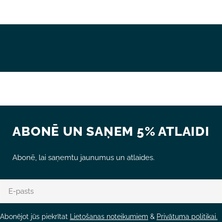
Lauki, kas atzīmēti ar *, ir obligāti.
NOSŪTĪT JAUTĀJUMU
ABONĒ UN SAŅEM 5% ATLAIDI
Abonē, lai saņemtu jaunumus un atlaides.
E-
pasts
Abonējot jūs piekrītat
Lietošanas noteikumiem
&
Privātuma politikai.