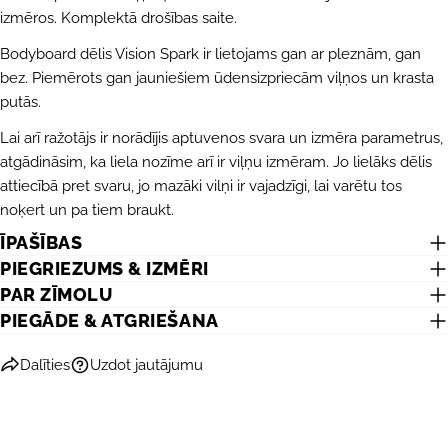
izmēros. Komplektā drošības saite.
Bodyboard dēlis Vision Spark ir lietojams gan ar pleznām, gan
bez. Piemērots gan jauniešiem ūdensizpriecām viļņos un krasta
putās.
Lai arī ražotājs ir norādījis aptuvenos svara un izmēra parametrus,
atgādināsim, ka liela nozīme arī ir viļņu izmēram. Jo lielāks dēlis
UZDOT JAUTĀJUMU
attiecībā pret svaru, jo mazāki vilņi ir vajadzīgi, lai varētu tos
noķert un pa tiem braukt.
Jūsu
vārds
ĪPAŠĪBAS
PIEGRIEZUMS & IZMĒRI
Jūsu
PAR ZĪMOLU
e-
pasts
PIEGĀDE & ATGRIEŠANA
DALĪTIES AR ŠO PRODUKTU
Jūsu
telefons
KOPĒT
Dalīties
Uzdot jautājumu
Dalīties
Jūsu
Dalīties
Dalīties
Piespraust
ziņojums
Facebook
X
Pinterest