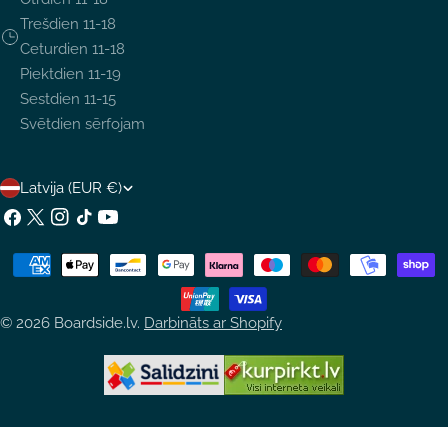
Trešdien 11-18
Ceturdien 11-18
Piektdien 11-19
Sestdien 11-15
Svētdien sērfojam
V
Latvija (EUR €)
A
Facebook
X
Instagram
TikTok
YouTube
(Twitter)
L
Maksājumu
S
metodes
T
© 2026
Boardside.lv
.
Darbināts ar Shopify
S
/
R