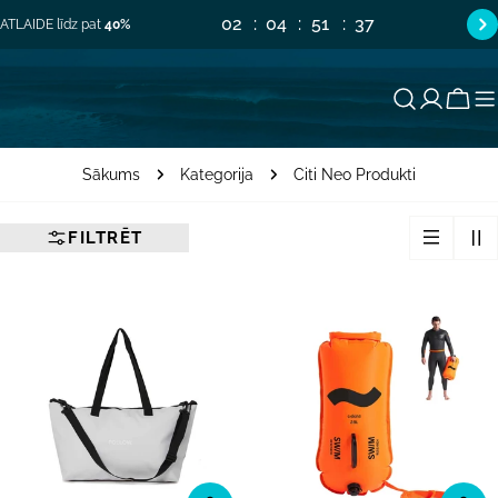
Pāriet
02
04
51
36
ATLAIDE līdz pat
40%
uz
saturu
Groz
Sākums
Kategorija
Citi Neo Produkti
FILTRĒT