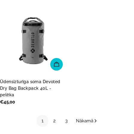
cena
cena
PIEVIENOT GROZAM
Ūdensizturīga soma Devoted
Dry Bag Backpack 40L -
pelēka
Parastā
€45,00
cena
1
2
3
Nākamā