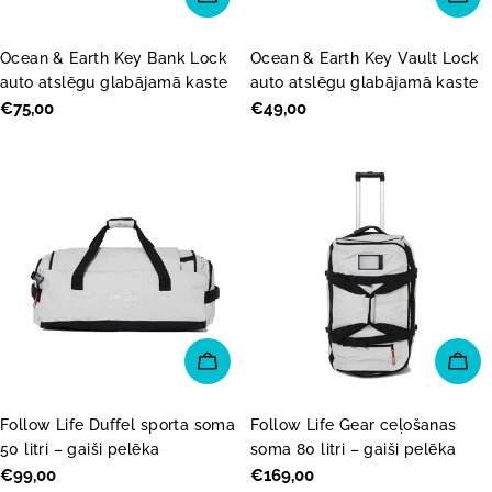
Ocean & Earth Key Bank Lock
Ocean & Earth Key Vault Lock
auto atslēgu glabājamā kaste
auto atslēgu glabājamā kaste
Parastā
€75,00
Parastā
€49,00
cena
cena
PIEVIENOT GROZAM
PI
Follow Life Duffel sporta soma
Follow Life Gear ceļošanas
50 litri – gaiši pelēka
soma 80 litri – gaiši pelēka
Parastā
€99,00
Parastā
€169,00