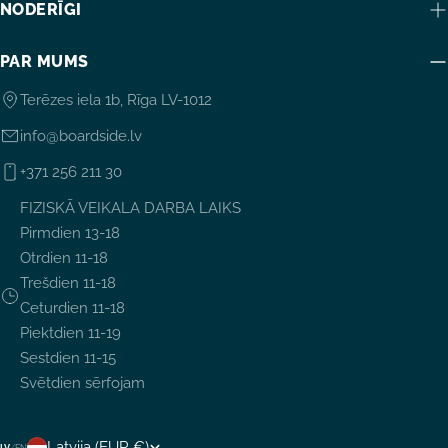
NODERĪGI
PAR MUMS
Terēzes iela 1b, Rīga LV-1012
info@boardside.lv
+371 256 211 30
FIZISKĀ VEIKALA DARBA LAIKS
Pirmdien 13-18
Otrdien 11-18
Trešdien 11-18
Ceturdien 11-18
Piektdien 11-19
Sestdien 11-15
Svētdien sērfojam
V
Latvija (EUR €)