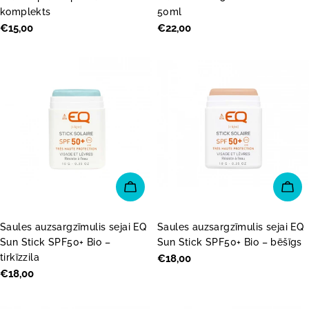
komplekts
50ml
Parastā
€15,00
Parastā
€22,00
cena
cena
PIEVIENOT GROZAM
PI
Saules auzsargzīmulis sejai EQ
Saules auzsargzīmulis sejai EQ
Sun Stick SPF50+ Bio –
Sun Stick SPF50+ Bio – bēšīgs
tirkīzzila
Parastā
€18,00
Parastā
€18,00
cena
cena