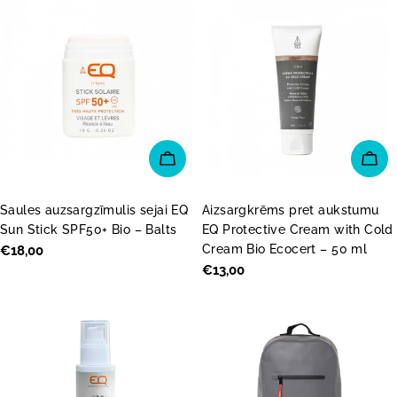
PIEVIENOT GROZAM
PI
Saules auzsargzīmulis sejai EQ
Aizsargkrēms pret aukstumu
Sun Stick SPF50+ Bio – Balts
EQ Protective Cream with Cold
Cream Bio Ecocert – 50 ml
Parastā
€18,00
cena
Parastā
€13,00
cena