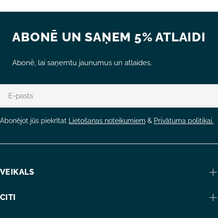
ABONĒ UN SAŅEM 5% ATLAIDI
Abonē, lai saņemtu jaunumus un atlaides.
E-
pasts
Abonējot jūs piekrītat
Lietošanas noteikumiem
&
Privātuma politikai.
VEIKALS
CITI