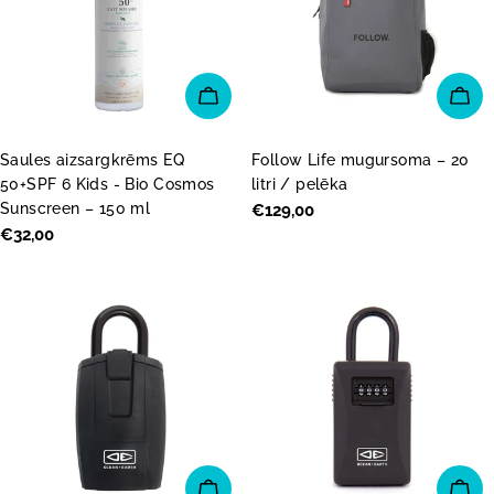
PIEVIENOT GROZAM
PI
Saules aizsargkrēms EQ
Follow Life mugursoma – 20
50+SPF 6 Kids - Bio Cosmos
litri / pelēka
Sunscreen – 150 ml
Parastā
€129,00
Parastā
€32,00
cena
cena
PIEVIENOT GROZAM
PI