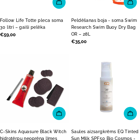
PIEVIENOT GROZAM
PI
Follow Life Totte pleca soma
Peldēšanas boja - soma Swim
30 litri – gaiši pelēka
Research Swim Buoy Dry Bag
OR – 28L
Parastā
€59,00
cena
Parastā
€35,00
cena
PIEVIENOT GROZAM
PI
C-Skins Aquasure Black Witch
Saules aizsargkrēms EQ Tinted
hidrotērpu neoprēna līmes
Sun Milk SPF50 Bio Cosmos -