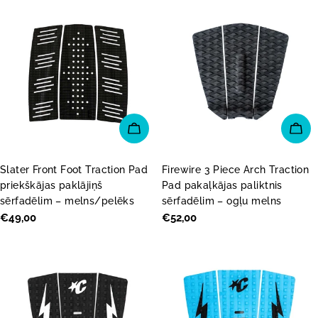
PIEVIENOT GROZAM
PI
Slater Front Foot Traction Pad
Firewire 3 Piece Arch Traction
priekškājas paklājiņš
Pad pakaļkājas paliktnis
sērfadēlim – melns/pelēks
sērfadēlim – ogļu melns
Parastā
€49,00
Parastā
€52,00
cena
cena