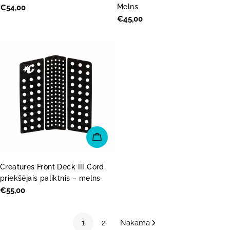
Melns
Parastā
€54,00
cena
Parastā
€45,00
cena
PIEVIENOT GROZAM
Creatures Front Deck III Cord
priekšējais paliktnis – melns
Parastā
€55,00
cena
1
2
Nākamā