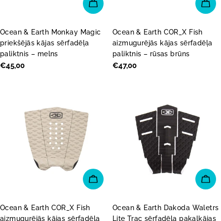
PIEVIENOT GROZAM
PI
Ocean & Earth Monkay Magic
Ocean & Earth COR_X Fish
priekšējās kājas sērfadēļa
aizmugurējās kājas sērfadēļa
paliktnis – melns
paliktnis – rūsas brūns
Parastā
€45,00
Parastā
€47,00
cena
cena
PIEVIENOT GROZAM
PI
Ocean & Earth COR_X Fish
Ocean & Earth Dakoda Waletrs
aizmugurējās kājas sērfadēļa
Lite Trac sērfadēļa pakaļkājas