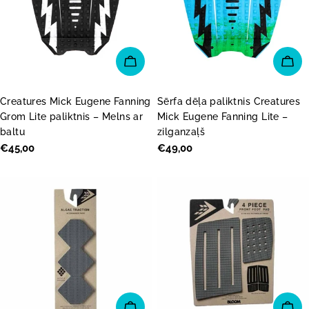
PIEVIENOT GROZAM
PI
Creatures Mick Eugene Fanning
Sērfa dēļa paliktnis Creatures
Grom Lite paliktnis – Melns ar
Mick Eugene Fanning Lite –
baltu
zilganzaļš
Parastā
€45,00
Parastā
€49,00
cena
cena
IZVĒLĒTIES OPCIJAS
PI