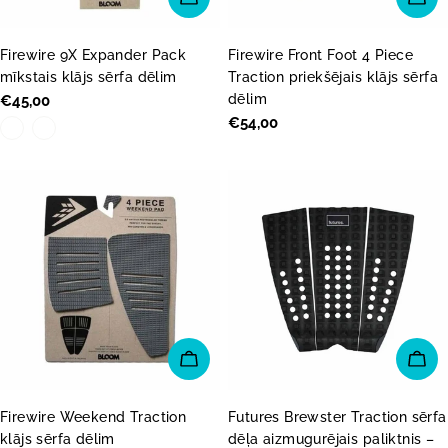
Firewire 9X Expander Pack
Firewire Front Foot 4 Piece
mīkstais klājs sērfa dēlim
Traction priekšējais klājs sērfa
dēlim
Parastā
€45,00
cena
Parastā
€54,00
cena
PIEVIENOT GROZAM
PI
Firewire Weekend Traction
Futures Brewster Traction sērfa
klājs sērfa dēlim
dēļa aizmugurējais paliktnis –