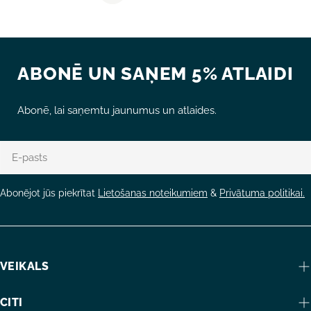
ABONĒ UN SAŅEM 5% ATLAIDI
Abonē, lai saņemtu jaunumus un atlaides.
E-
pasts
Abonējot jūs piekrītat
Lietošanas noteikumiem
&
Privātuma politikai.
VEIKALS
CITI