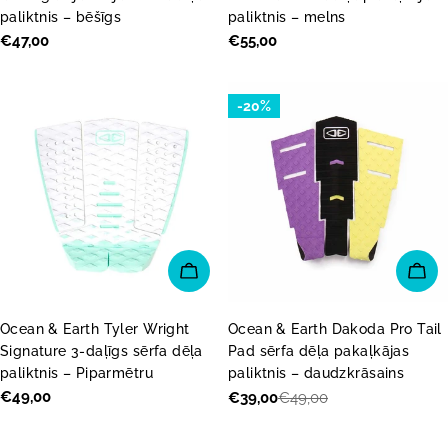
paliktnis – bēšīgs
paliktnis – melns
Parastā
€47,00
Parastā
€55,00
cena
cena
-20%
PIEVIENOT GROZAM
PI
Ocean & Earth Tyler Wright
Ocean & Earth Dakoda Pro Tail
Signature 3-daļīgs sērfa dēļa
Pad sērfa dēļa pakaļkājas
paliktnis – Piparmētru
paliktnis – daudzkrāsains
Parastā
€49,00
€39,00
€49,00
Akcijas
Parastā
cena
cena
cena