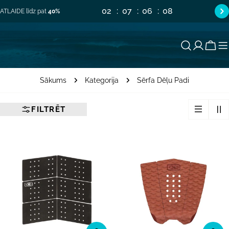
Pāriet
02
07
06
07
ATLAIDE līdz pat
40%
uz
saturu
Groz
Sākums
Kategorija
Sērfa Dēļu Padi
FILTRĒT