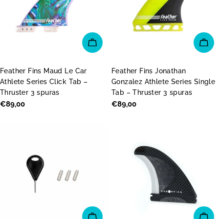
PIEVIENOT GROZAM
PI
Feather Fins Maud Le Car
Feather Fins Jonathan
Athlete Series Click Tab –
Gonzalez Athlete Series Single
Thruster 3 spuras
Tab – Thruster 3 spuras
Parastā
€89,00
Parastā
€89,00
cena
cena
PIEVIENOT GROZAM
PI