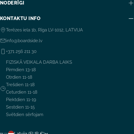
NODERĪGI
KONTAKTU INFO
Terēzes iela 1b, Rīga LV-1012, LATVIJA
info@boardside.lv
+371 256 211 30
FIZISKĀ VEIKALA DARBA LAIKS
Pirmdien 13-18
Otrdien 11-18
Trešdien 11-18
Ceturdien 11-18
Piektdien 11-19
Sestdien 11-15
Svētdien sērfojam
V
Latvija (EUR €)