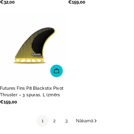
Parastā
€32,00
Parastā
€159,00
cena
cena
PIEVIENOT GROZAM
Futures Fins P8 Blackstix Pivot
Thruster – 3 spuras, L izmērs
Parastā
€159,00
cena
1
2
3
Nākamā