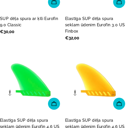
PIEVIENOT GROZAM
PI
SUP dēļa spura ar ķīli Eurofin
Elastīga SUP dēļa spura
9.0 Classic
seklam ūdenim Eurofin 3.0 US
Finbox
Parastā
€30,00
cena
Parastā
€32,00
cena
PIEVIENOT GROZAM
PI
Elastīga SUP dēļa spura
Elastīga SUP dēļa spura
seklam ūdenim Eurofin 4.6 US
seklam ūdenim Eurofin 4.6 US