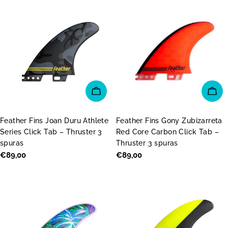
PIEVIENOT GROZAM
PI
Feather Fins Joan Duru Athlete
Feather Fins Gony Zubizarreta
Series Click Tab – Thruster 3
Red Core Carbon Click Tab –
spuras
Thruster 3 spuras
Parastā
€89,00
Parastā
€89,00
cena
cena