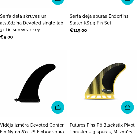
Sērfa dēļa skrūves un
Sērfa dēļa spuras Endorfins
atslēdziņa Devoted single tab
Slater KS1 3 Fin Set
3x fin screws + key
Parastā
€119,00
Parastā
€9,00
cena
cena
PIEVIENOT GROZAM
PI
Vidēja izmēra Devoted Center
Futures Fins P8 Blackstix Pivot
Fin Nylon 8'0 US Finbox spura
Thruster – 3 spuras, M izmērs