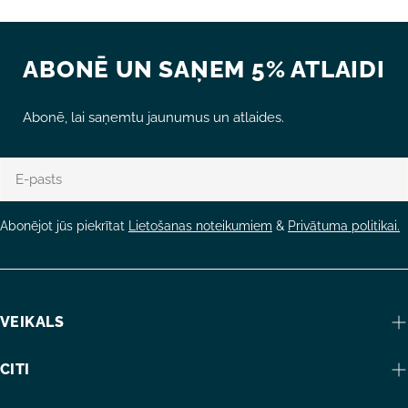
ABONĒ UN SAŅEM 5% ATLAIDI
Abonē, lai saņemtu jaunumus un atlaides.
E-
pasts
Abonējot jūs piekrītat
Lietošanas noteikumiem
&
Privātuma politikai.
VEIKALS
CITI