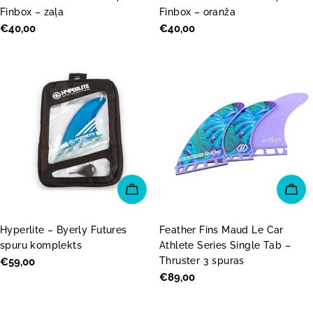
Finbox – zaļa
Finbox – oranža
Parastā
€40,00
Parastā
€40,00
cena
cena
PIEVIENOT GROZAM
PI
Hyperlite – Byerly Futures
Feather Fins Maud Le Car
spuru komplekts
Athlete Series Single Tab –
Thruster 3 spuras
Parastā
€59,00
cena
Parastā
€89,00
cena