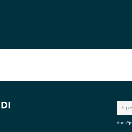
DI
E-
pasts
Abonējot