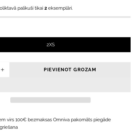
oliktavā palikuši tikai
2
eksemplāri.
2XS
PIEVIENOT GROZAM
INĀT DAUDZUMU PRIEKŠ FUTURES FINS TH
PALIELINĀT DAUDZUMU PRIEKŠ FUTURES 
iem virs 100€ bezmaksas Omniva pakomāts piegāde
tgriešana