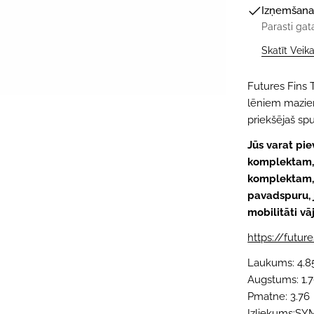
Izņemšana
Parasti gat
Skatīt Veik
Futures Fins
lēniem maziem 
priekšējaš spu
Jūs varat pi
komplektam, l
komplektam,
pavadspuru, j
mobilitāti vāj
https://futur
Laukums: 4.8
Augstums: 1.
Pmatne: 3.76
Izliekums:S