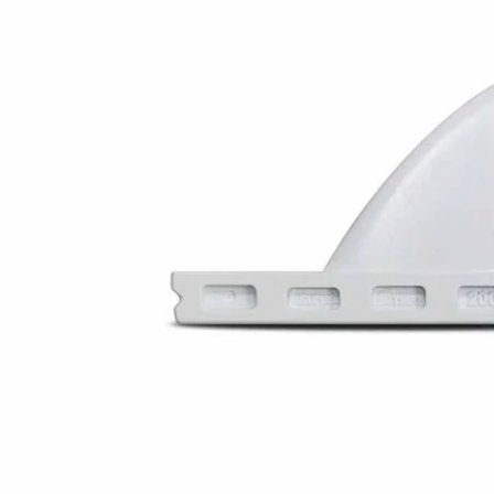
Atvērt mediju 0 modālajā logā