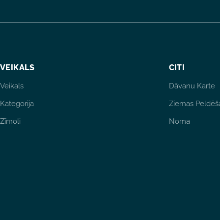
VEIKALS
CITI
Veikals
Dāvanu Karte
Kategorija
Ziemas Peldēš
Zīmoli
Noma