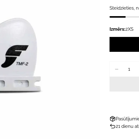
Steidzieties, n
Izmērs:
2XS
Daudzums
SAMAZ
Pasūtījum
21 dienu a