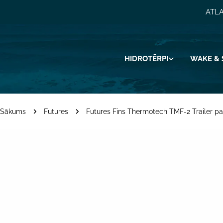
Pāriet
ATLA
uz
saturu
HIDROTĒRPI
WAKE & 
Sākums
Futures
Futures Fins Thermotech TMF-2 Trailer p
Pāriet
uz
produkta
informāciju