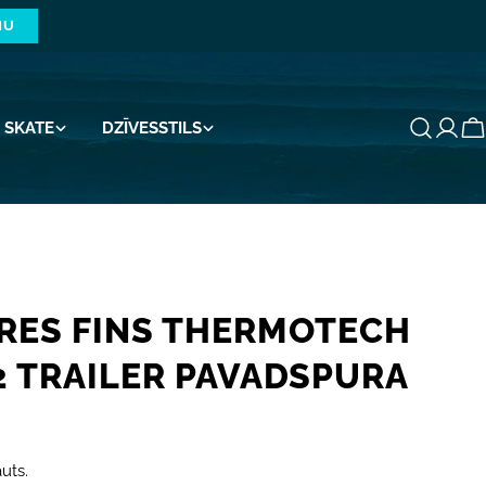
NU
SKATE
DZĪVESSTILS
G
RES FINS THERMOTECH
2 TRAILER PAVADSPURA
uts.