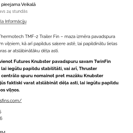
 pieejama
Veikalā
avs 24 stundās
ala Informāciju
 Thermotech TMF-2 Trailer Fin – maza izmēra pavadspura
viļņiem, kā arī papildus saķere astē, lai papildinātu lielas
ras ar atslābinātāku dēļa asti.
evienot Futures Knubster pavadspuru savam TwinFin
ai iegūtu papildu stabilitāti, vai arī, Thruster
 centrālo spuru nomainot pret mazāku Knubster
ūs faktiski varat atslābināt dēļa asti, lai iegūtu papildu
os viļņos.
esfins.com/
5
76
YMM