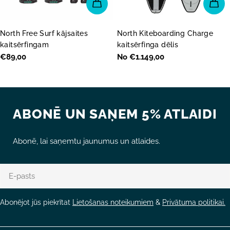
PIEVIENOT GROZAM
IZV
North Free Surf kājsaites
North Kiteboarding Charge
kaitsērfingam
kaitsērfinga dēlis
Parastā
€89,00
Parastā
No €1.149,00
cena
cena
ABONĒ UN SAŅEM 5% ATLAIDI
Abonē, lai saņemtu jaunumus un atlaides.
E-
pasts
Abonējot jūs piekrītat
Lietošanas noteikumiem
&
Privātuma politikai.