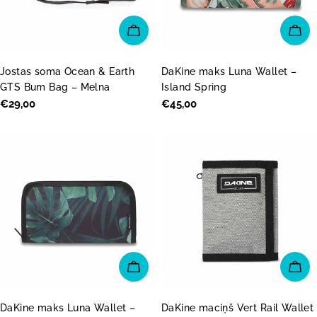
PIEVIENOT GROZAM
PI
Jostas soma Ocean & Earth
DaKine maks Luna Wallet –
GTS Bum Bag – Melna
Island Spring
Parastā
€29,00
Parastā
€45,00
cena
cena
PIEVIENOT GROZAM
PI
DaKine maks Luna Wallet –
DaKine maciņš Vert Rail Wallet