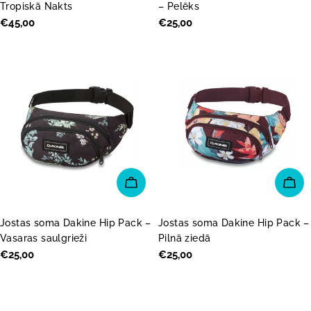
Tropiskā Nakts
– Pelēks
Parastā
€45,00
Parastā
€25,00
cena
cena
PIEVIENOT GROZAM
PI
Jostas soma Dakine Hip Pack –
Jostas soma Dakine Hip Pack –
Vasaras saulgrieži
Pilnā ziedā
Parastā
€25,00
Parastā
€25,00
cena
cena