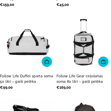
Parastā
€159,00
Parastā
€45,00
cena
cena
PIEVIENOT GROZAM
PI
Follow Life Duffel sporta soma
Follow Life Gear ceļošanas
50 litri – gaiši pelēka
soma 80 litri – gaiši pelēka
Parastā
€99,00
Parastā
€169,00
cena
cena