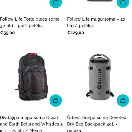
PIEVIENOT GROZAM
PI
Follow Life Totte pleca soma
Follow Life mugursoma – 20
30 litri – gaiši pelēka
litri / pelēka
Parastā
€59,00
Parastā
€129,00
cena
cena
PIEVIENOT GROZAM
PI
Divdaļīga mugursoma Ocean
Ūdensizturīga soma Devoted
and Earth Bells and Whistles 2
Dry Bag Backpack 40L -
in 1 – 75 litri / Melna
pelēka