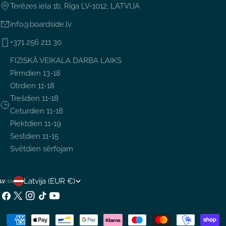
Terēzes iela 1b, Rīga LV-1012, LATVIJA
info@boardside.lv
+371 256 211 30
FIZISKĀ VEIKALA DARBA LAIKS
Pirmdien 13-18
Otrdien 11-18
Trešdien 11-18
Ceturdien 11-18
Piektdien 11-19
Sestdien 11-15
Svētdien sērfojam
V
Latvija (EUR €)
LV
/
EN
A
Facebook
X
Instagram
TikTok
YouTube
(Twitter)
L
Maksājumu