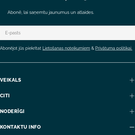
Abonē, lai saņemtu jaunumus un atlaides.
E-
pasts
Abonējot jūs piekrītat
Lietošanas noteikumiem
&
Privātuma politikai.
VEIKALS
CITI
NODERĪGI
KONTAKTU INFO