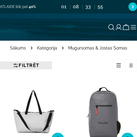
Pāriet
01
08
33
54
ATLAIDE līdz pat
40%
uz
saturu
Groz
Sākums
Kategorija
Mugursomas & Jostas Somas
FILTRĒT