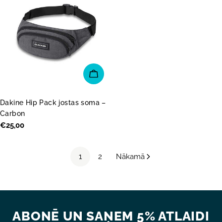
PIEVIENOT GROZAM
Dakine Hip Pack jostas soma –
Carbon
Parastā
€25,00
cena
1
2
Nākamā
ABONĒ UN SAŅEM 5% ATLAIDI