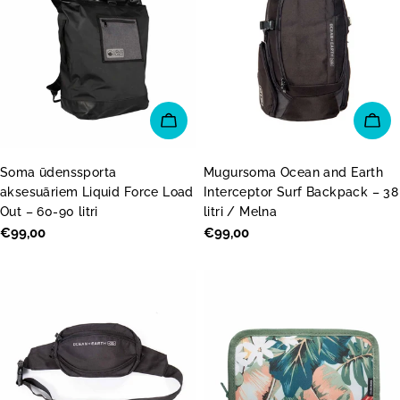
PIEVIENOT GROZAM
PI
Soma ūdenssporta
Mugursoma Ocean and Earth
aksesuāriem Liquid Force Load
Interceptor Surf Backpack – 38
Out – 60-90 litri
litri / Melna
Parastā
€99,00
Parastā
€99,00
cena
cena