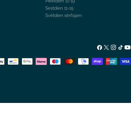
Piektdien 11-19
Sestdien 11-15
Svētdien sērfojam
Facebook
X
Instagram
TikTok
Yo
(Twitter)
u
PIEVIENOT GROZAM
SAMAZINĀT DAUDZUMU PRIEKŠ H
PALIELINĀT DAUDZUMU P