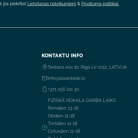
 jūs piekrītat
Lietošanas noteikumiem
&
Privātuma politikai.
KONTAKTU INFO
Terēzes iela 1b, Rīga LV-1012, LATVIJA
info@boardside.lv
+371 256 211 30
FIZISKĀ VEIKALA DARBA LAIKS
Pirmdien 13-18
Otrdien 11-18
Trešdien 11-18
Ceturdien 11-18