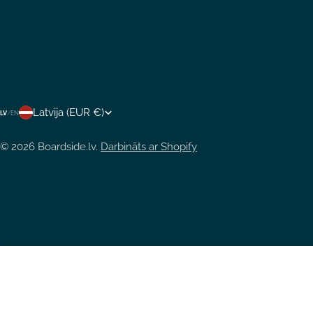
V
Latvija (EUR €)
LV
/
EN
A
© 2026
Boardside.lv
.
Darbināts ar Shopify
L
S
T
S
Hidrotērpa pārģērbšanās paklājs/soma Ocean & E
/
Parastā
€55,00
cena