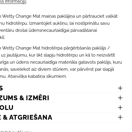
ala Informāciju
 Wetty Change Mat maiņas paklājiņa un pārtrauciet valkāt
inu hidrotērpu. Izmantojiet aukliņu, lai nostiprinātu savu
ventāru drošai ūdensnecaurlaidīgai pārvadāšanai
lī.
h Wetty Change Mat hidrotērpa pārģērbšanās paklājs /
uz jautājumu, kur likt slapju hidrotērpu un kā to neizvārtīt
turīga un ūdens necaurlaidīga materiāla gatavots paklājs, kuru
nās, savelekot aiz diviem stūriem, var pārvērst par slapjā
mu. Atsevišķa kabatiņa sīkumiem.
S
ZUMS & IZMĒRI
MOLU
E & ATGRIEŠANA