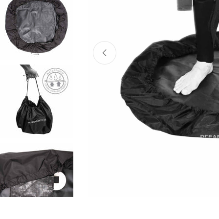
Atvērt mediju 0 modālajā logā