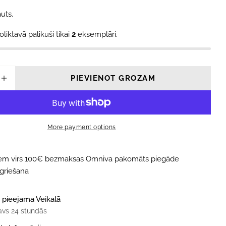
uts.
oliktavā palikuši tikai
2
eksemplāri.
modālajā logā
PIEVIENOT GROZAM
INĀT DAUDZUMU PRIEKŠ HIDROTĒRPA PĀR
PALIELINĀT DAUDZUMU PRIEKŠ HIDROTĒ
More payment options
iem virs 100€ bezmaksas Omniva pakomāts piegāde
tgriešana
 pieejama
Veikalā
avs 24 stundās