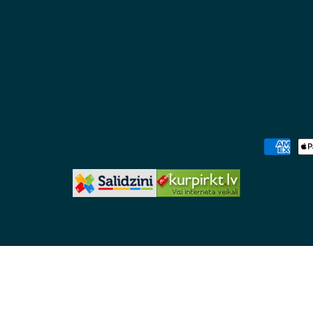
Maksājum
metodes
arth Wetty Change Mat