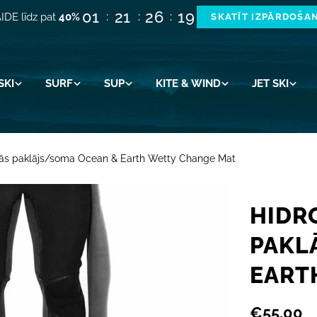
01
21
26
19
IDE līdz pat
40%
SKATĪT IZPĀRDOŠA
SKI
SURF
SUP
KITE & WIND
JET SKI
nās paklājs/soma Ocean & Earth Wetty Change Mat
HIDR
PAKL
EART
Parastā
€55,00