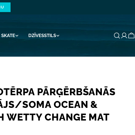
NU
SKATE
DZĪVESSTILS
G
OTĒRPA PĀRĢĒRBŠANĀS
ĀJS/SOMA OCEAN &
H WETTY CHANGE MAT