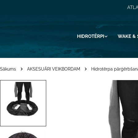
Pāriet
ATLA
uz
saturu
HIDROTĒRPI
WAKE & 
Sākums
AKSESUĀRI VEIKBORDAM
Hidrotērpa pārģērbša
Pāriet
uz
produkta
informāciju