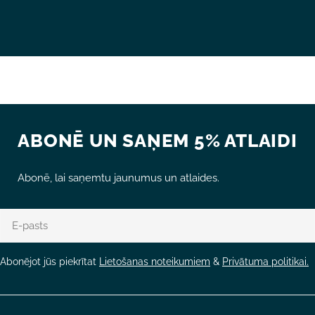
ABONĒ UN SAŅEM 5% ATLAIDI
Abonē, lai saņemtu jaunumus un atlaides.
E-
pasts
Abonējot jūs piekrītat
Lietošanas noteikumiem
&
Privātuma politikai.