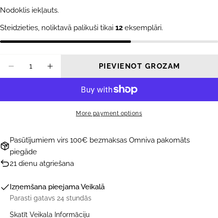
cena
Nodoklis iekļauts.
Steidzieties, noliktavā palikuši tikai
12
eksemplāri.
Daudzums
PIEVIENOT GROZAM
SAMAZINĀT DAUDZUMU PRIEKŠ HIDROTĒ
PALIELINĀT DAUDZUMU PRIEKŠ 
More payment options
Pasūtījumiem virs 100€ bezmaksas Omniva pakomāts
piegāde
21 dienu atgriešana
Izņemšana pieejama
Veikalā
Parasti gatavs 24 stundās
Skatīt Veikala Informāciju