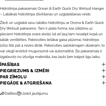
Hidrotērpa pakaramais Ocean & Earth Quick Dry Wetsuit Hanger
– Labākais hidrotērpa žāvēšanas un uzglabāšanas veids.
Žāvē un uzglabā savu labāko hidrotērpu ar Ocena & Earth Quick
Dry Wetsuit pakaramo. Tam ir plata forma, kas izlīdzina uz
pleciem hidrotērpa svara slodzi, kā arī ļauj tam nesalipt kopā un
labāk ventilēties. Pateicoties lielākai gaisa plūsmai, hidrotērps
izžūs līdz pat 4 reizes ātrāk. Pateicoties salokāmajam dizainam, to
var viegli ievietot mugursomā vai automašīnā. Šis pakaramais ir
izgatavots no izturīga materiāla, kas ļauts tam kalpot ilgu laiku.
ĪPAŠĪBAS
PIEGRIEZUMS & IZMĒRI
PAR ZĪMOLU
PIEGĀDE & ATGRIEŠANA
UZDOT JAUTĀJUMU
Dalīties
Uzdot jautājumu
Jūsu