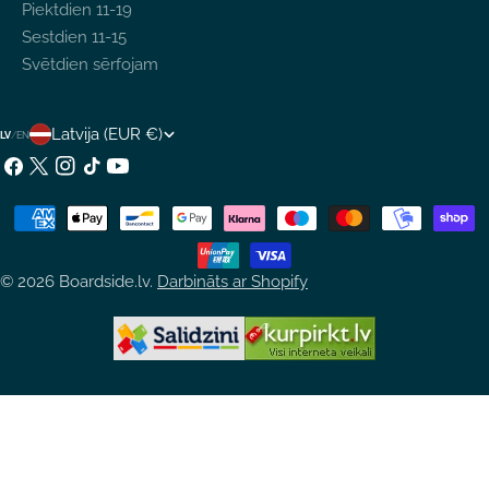
Piektdien 11-19
Sestdien 11-15
Svētdien sērfojam
V
Latvija (EUR €)
LV
/
EN
A
Facebook
X
Instagram
TikTok
YouTube
(Twitter)
L
Maksājumu
S
metodes
T
© 2026
Boardside.lv
.
Darbināts ar Shopify
S
/
R
E
Ģ