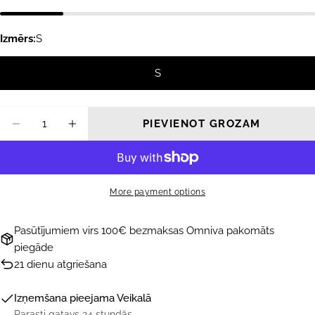
Izmērs:
S
S
Daudzums
PIEVIENOT GROZAM
SAMAZINĀT DAUDZUMU PRIEKŠ FOLLOW
PALIELINĀT DAUDZUMU PRIEKŠ 
More payment options
Pasūtījumiem virs 100€ bezmaksas Omniva pakomāts
piegāde
21 dienu atgriešana
Izņemšana pieejama
Veikalā
Parasti gatavs 24 stundās