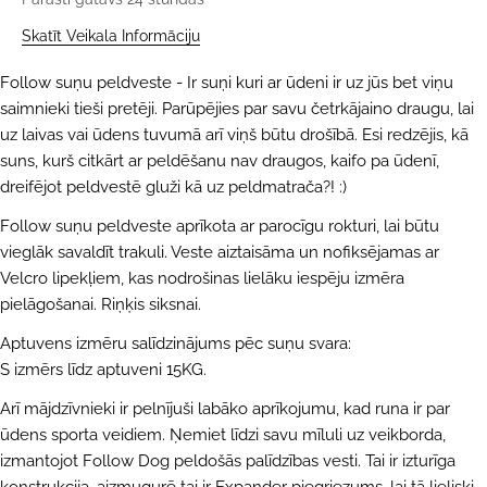
Skatīt Veikala Informāciju
Follow suņu peldveste - Ir suņi kuri ar ūdeni ir uz jūs bet viņu
saimnieki tieši pretēji. Parūpējies par savu četrkājaino draugu, lai
uz laivas vai ūdens tuvumā arī viņš būtu drošībā. Esi redzējis, kā
suns, kurš citkārt ar peldēšanu nav draugos, kaifo pa ūdenī,
dreifējot peldvestē gluži kā uz peldmatrača?! :)
Follow suņu peldveste aprīkota ar parocīgu rokturi, lai būtu
UZDOT JAUTĀJUMU
vieglāk savaldīt trakuli. Veste aiztaisāma un nofiksējamas ar
Velcro lipekļiem, kas nodrošinas lielāku iespēju izmēra
Jūsu
pielāgošanai. Riņķis siksnai.
vārds
Aptuvens izmēru salīdzinājums pēc suņu svara:
Jūsu
e-
S izmērs līdz aptuveni 15KG.
pasts
DALĪTIES AR ŠO PRODUKTU
Jūsu
Arī mājdzīvnieki ir pelnījuši labāko aprīkojumu, kad runa ir par
telefons
ūdens sporta veidiem. Ņemiet līdzi savu mīluli uz veikborda,
KOPĒT
Dalīties
izmantojot Follow Dog peldošās palīdzības vesti. Tai ir izturīga
Jūsu
Dalīties
Dalīties
Piespraust
ziņojums
konstrukcija, aizmugurē tai ir Expander piegriezums, lai tā lieliski