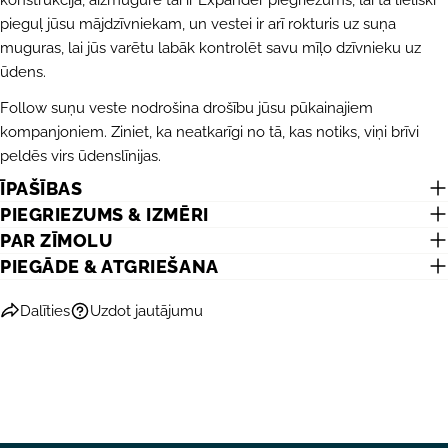
Facebook
X
Pinterest
pieguļ jūsu mājdzīvniekam, un vestei ir arī rokturis uz suņa
muguras, lai jūs varētu labāk kontrolēt savu mīļo dzīvnieku uz
ūdens.
Lauki, kas atzīmēti ar *, ir obligāti.
Follow suņu veste nodrošina drošību jūsu pūkainajiem
NOSŪTĪT JAUTĀJUMU
kompanjoniem. Ziniet, ka neatkarīgi no tā, kas notiks, viņi brīvi
peldēs virs ūdenslīnijas.
ĪPAŠĪBAS
PIEGRIEZUMS & IZMĒRI
PAR ZĪMOLU
PIEGĀDE & ATGRIEŠANA
Dalīties
Uzdot jautājumu