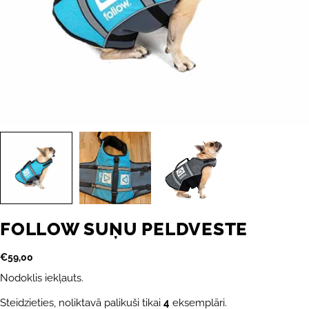
FOLLOW SUŅU PELDVESTE
Parastā
€59,00
cena
Nodoklis iekļauts.
Steidzieties, noliktavā palikuši tikai
4
eksemplāri.