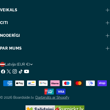
VEIKALS
CITI
NODERĪGI
PAR MUMS
V
Latvija (EUR €)
A
Facebook
X
Instagram
TikTok
YouTube
(Twitter)
L
Maksājumu
S
metodes
T
© 2026
Boardside.lv
.
Darbināts ar Shopify
S