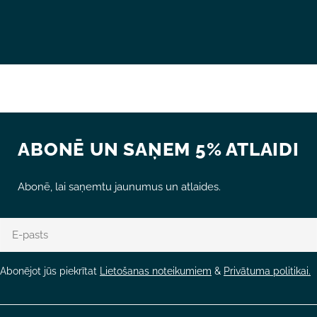
ABONĒ UN SAŅEM 5% ATLAIDI
Abonē, lai saņemtu jaunumus un atlaides.
E-
pasts
Abonējot jūs piekrītat
Lietošanas noteikumiem
&
Privātuma politikai.