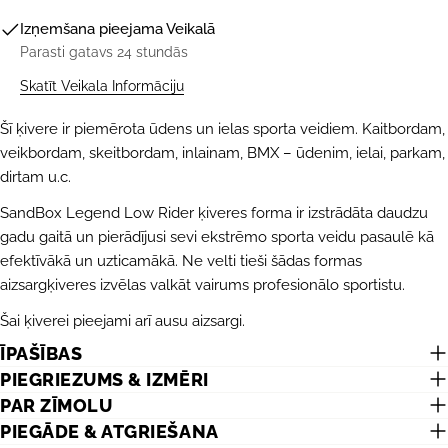
Izņemšana pieejama
Veikalā
Parasti gatavs 24 stundās
Skatīt Veikala Informāciju
Šī ķivere ir piemērota ūdens un ielas sporta veidiem. Kaitbordam,
veikbordam, skeitbordam, inlainam, BMX – ūdenim, ielai, parkam,
dirtam u.c.
SandBox Legend Low Rider ķiveres forma ir izstrādāta daudzu
gadu gaitā un pierādījusi sevi ekstrēmo sporta veidu pasaulē kā
UZDOT JAUTĀJUMU
efektīvākā un uzticamākā. Ne velti tieši šādas formas
Jūsu
aizsargķiveres izvēlas valkāt vairums profesionālo sportistu.
vārds
Šai ķiverei pieejami arī ausu aizsargi.
Jūsu
ĪPAŠĪBAS
e-
pasts
PIEGRIEZUMS & IZMĒRI
DALĪTIES AR ŠO PRODUKTU
Jūsu
PAR ZĪMOLU
telefons
KOPĒT
PIEGĀDE & ATGRIEŠANA
Dalīties
Jūsu