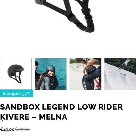
Ietaupiet
37%
SANDBOX LEGEND LOW RIDER
ĶIVERE – MELNA
€79,00
€49,00
Akcijas
Parastā