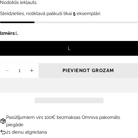
cena
cena
Nodoklis iekļauts.
Steidzieties, noliktavā palikuši tikai
5
eksemplāri.
Izmērs:
L
L
Daudzums
PIEVIENOT GROZAM
SAMAZINĀT DAUDZUMU PRIEKŠ SANDBOX
PALIELINĀT DAUDZUMU PRIEKŠ S
Pasūtījumiem virs 100€ bezmaksas Omniva pakomāts
piegāde
21 dienu atgriešana