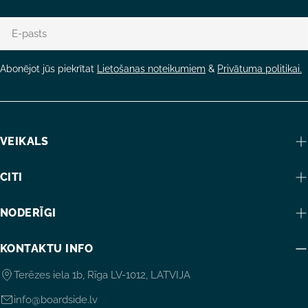
E-
pasts
Abonējot jūs piekrītat
Lietošanas noteikumiem
&
Privātuma politikai.
VEIKALS
CITI
NODERĪGI
KONTAKTU INFO
Terēzes iela 1b, Rīga LV-1012, LATVIJA
info@boardside.lv