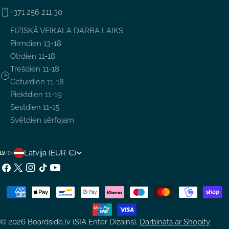
+371 256 211 30
FIZISKĀ VEIKALA DARBA LAIKS
Pirmdien 13-18
Otrdien 11-18
Trešdien 11-18
Ceturdien 11-18
Piektdien 11-19
Sestdien 11-15
Svētdien sērfojam
V
Latvija (EUR €)
LV
/
EN
A
Facebook
X
Instagram
TikTok
YouTube
(Twitter)
L
Maksājumu
S
metodes
T
© 2026
Boardside.lv (SIA Enter Dizains)
.
Darbināts ar Shopify