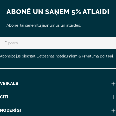
ABONĒ UN SAŅEM 5% ATLAIDI
Abonē, lai saņemtu jaunumus un atlaides.
E-
pasts
Abonējot jūs piekrītat
Lietošanas noteikumiem
&
Privātuma politikai.
VEIKALS
CITI
NODERĪGI