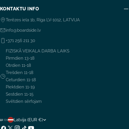
KONTAKTU INFO
Terēzes iela 1b, Rīga LV-1012, LATVIJA
info@boardside.lv
+371 256 211 30
FIZISKĀ VEIKALA DARBA LAIKS
Pirmdien 13-18
Otrdien 11-18
Trešdien 11-18
Ceturdien 11-18
Piektdien 11-19
Sestdien 11-15
Svētdien sērfojam
V
Latvija (EUR €)
LV
/
EN
Facebook
X
Instagram
TikTok
YouTube