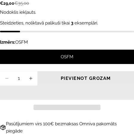
€35,00
€29,00
Akcijas
Parastā
cena
cena
Nodoklis iekļauts.
Steidzieties, noliktavā palikuši tikai
3
eksemplāri.
Izmērs:
OSFM
OSFM
Daudzums
PIEVIENOT GROZAM
SAMAZINĀT DAUDZUMU PRIEKŠ VILNAS C
PALIELINĀT DAUDZUMU PRIEKŠ V
Pasūtījumiem virs 100€ bezmaksas Omniva pakomāts
piegāde