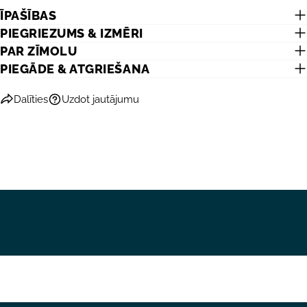
Jūsu
ĪPAŠĪBAS
telefons
KOPĒT
Dalīties
PIEGRIEZUMS & IZMĒRI
Jūsu
PAR ZĪMOLU
Dalīties
Dalīties
Piespraust
ziņojums
Facebook
X
Pinterest
PIEGĀDE & ATGRIEŠANA
Dalīties
Uzdot jautājumu
Lauki, kas atzīmēti ar *, ir obligāti.
NOSŪTĪT JAUTĀJUMU