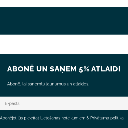
ABONĒ UN SAŅEM 5% ATLAIDI
Abonē, lai saņemtu jaunumus un atlaides.
E-
pasts
Abonējot jūs piekrītat
Lietošanas noteikumiem
&
Privātuma politikai.