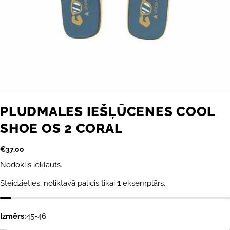
PLUDMALES IEŠĻŪCENES COOL
SHOE OS 2 CORAL
Parastā
€37,00
cena
Nodoklis iekļauts.
Steidzieties, noliktavā palicis tikai
1
eksemplārs.
Izmērs:
45-46