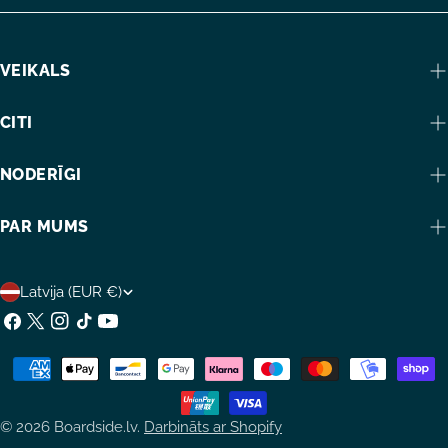
VEIKALS
CITI
NODERĪGI
PAR MUMS
V
Latvija (EUR €)
A
Facebook
X
Instagram
TikTok
YouTube
(Twitter)
L
Maksājumu
S
metodes
T
© 2026
Boardside.lv
.
Darbināts ar Shopify