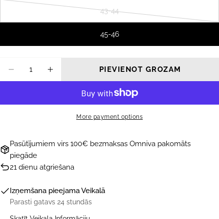
43-44
Variants
izpārdots
45-46
vai
nav
pieejams
Daudzums
PIEVIENOT GROZAM
SAMAZINĀT DAUDZUMU PRIEKŠ PLUDMAL
PALIELINĀT DAUDZUMU PRIEKŠ 
More payment options
Pasūtījumiem virs 100€ bezmaksas Omniva pakomāts
piegāde
21 dienu atgriešana
Izņemšana pieejama
Veikalā
Parasti gatavs 24 stundās
UZDOT JAUTĀJUMU
Skatīt Veikala Informāciju