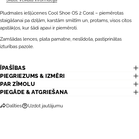
Jūsu
Pludmales iešļūcenes Cool Shoe OS 2 Coral – piemērotas
vārds
staigāšanai pa dziļām, karstām smiltīm un, protams, visos citos
Jūsu
apstākļos, kur šādi apavi ir piemēroti.
e-
Zamšādas lences, plata pamatne, neslīdoša, pastiprinātas
pasts
DALĪTIES AR ŠO PRODUKTU
Jūsu
izturības pazole.
telefons
KOPĒT
Dalīties
Jūsu
Dalīties
Dalīties
Piespraust
ziņojums
ĪPAŠĪBAS
Facebook
X
Pinterest
PIEGRIEZUMS & IZMĒRI
PAR ZĪMOLU
PIEGĀDE & ATGRIEŠANA
Lauki, kas atzīmēti ar *, ir obligāti.
Dalīties
Uzdot jautājumu
NOSŪTĪT JAUTĀJUMU