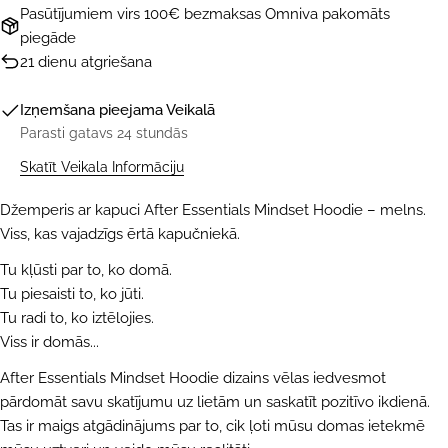
Pasūtījumiem virs 100€ bezmaksas Omniva pakomāts
piegāde
21 dienu atgriešana
Izņemšana pieejama
Veikalā
Parasti gatavs 24 stundās
Skatīt Veikala Informāciju
Džemperis ar kapuci After Essentials Mindset Hoodie – melns.
Viss, kas vajadzīgs ērtā kapučniekā.
Tu kļūsti par to, ko domā.
Tu piesaisti to, ko jūti.
UZDOT JAUTĀJUMU
Tu radi to, ko iztēlojies.
Viss ir domās...
Jūsu
vārds
After Essentials Mindset Hoodie dizains vēlas iedvesmot
pārdomāt savu skatījumu uz lietām un saskatīt pozitīvo ikdienā.
Jūsu
Tas ir maigs atgādinājums par to, cik ļoti mūsu domas ietekmē
e-
pasts