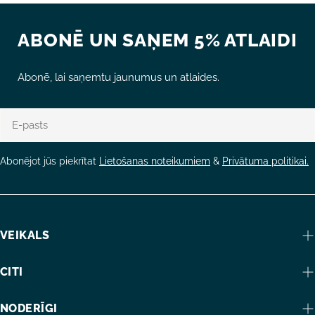
ABONĒ UN SAŅEM 5% ATLAIDI
Abonē, lai saņemtu jaunumus un atlaides.
E-
pasts
Abonējot jūs piekrītat
Lietošanas noteikumiem
&
Privātuma politikai.
VEIKALS
CITI
NODERĪGI