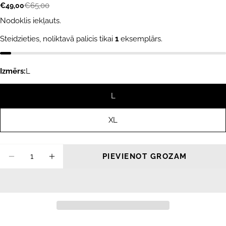
€65,00
€49,00
Akcijas
Parastā
cena
cena
Nodoklis iekļauts.
Steidzieties, noliktavā palicis tikai
1
eksemplārs.
Izmērs:
L
L
XL
Daudzums
PIEVIENOT GROZAM
SAMAZINĀT DAUDZUMU PRIEKŠ DŽEMPERI
PALIELINĀT DAUDZUMU PRIEKŠ D