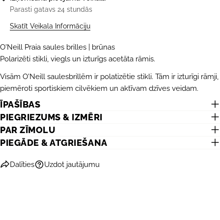
Parasti gatavs 24 stundās
Skatīt Veikala Informāciju
O'Neill Praia saules brilles | brūnas
Polarizēti stikli, viegls un izturīgs acetāta rāmis.
Visām O'Neill saulesbrillēm ir polatizētie stikli. Tām ir izturīgi rāmji,
UZDOT JAUTĀJUMU
piemēroti sportiskiem cilvēkiem un aktīvam dzīves veidam.
Jūsu
ĪPAŠĪBAS
vārds
PIEGRIEZUMS & IZMĒRI
Jūsu
PAR ZĪMOLU
e-
PIEGĀDE & ATGRIEŠANA
pasts
DALĪTIES AR ŠO PRODUKTU
Jūsu
telefons
Dalīties
Uzdot jautājumu
KOPĒT
Dalīties
Jūsu
Dalīties
Dalīties
Piespraust
ziņojums
Facebook
X
Pinterest