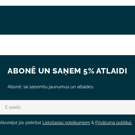
Lauki, kas atzīmēti ar *, ir obligāti.
NOSŪTĪT JAUTĀJUMU
ABONĒ UN SAŅEM 5% ATLAIDI
Abonē, lai saņemtu jaunumus un atlaides.
E-
pasts
Abonējot jūs piekrītat
Lietošanas noteikumiem
&
Privātuma politikai.