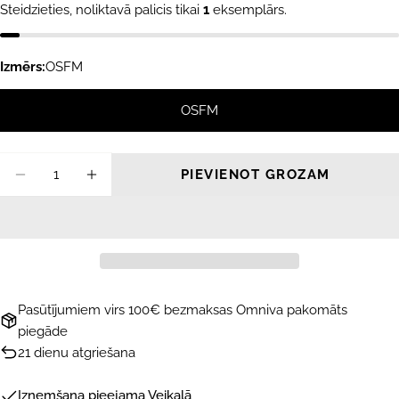
Steidzieties, noliktavā palicis tikai
1
eksemplārs.
Izmērs:
OSFM
OSFM
Daudzums
PIEVIENOT GROZAM
SAMAZINĀT DAUDZUMU PRIEKŠ O&#39;NE
PALIELINĀT DAUDZUMU PRIEKŠ O
Pasūtījumiem virs 100€ bezmaksas Omniva pakomāts
piegāde
21 dienu atgriešana
Izņemšana pieejama
Veikalā