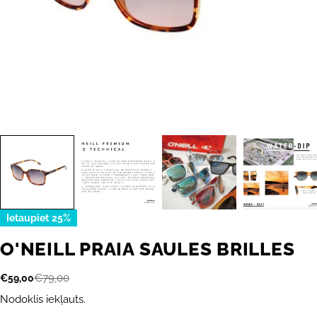
Ietaupiet
25%
O'NEILL PRAIA SAULES BRILLES
€79,00
€59,00
Akcijas
Parastā
cena
cena
Nodoklis iekļauts.