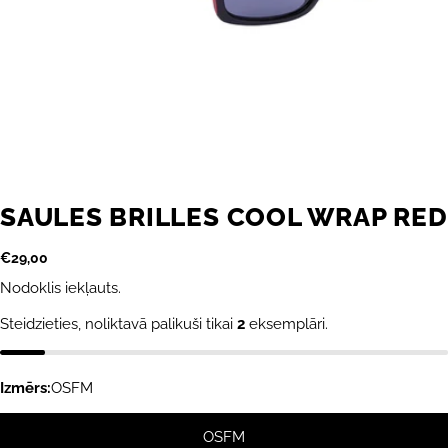
SAULES BRILLES COOL WRAP RED
Parastā
€29,00
cena
Nodoklis iekļauts.
Steidzieties, noliktavā palikuši tikai
2
eksemplāri.
Izmērs:
OSFM
OSFM