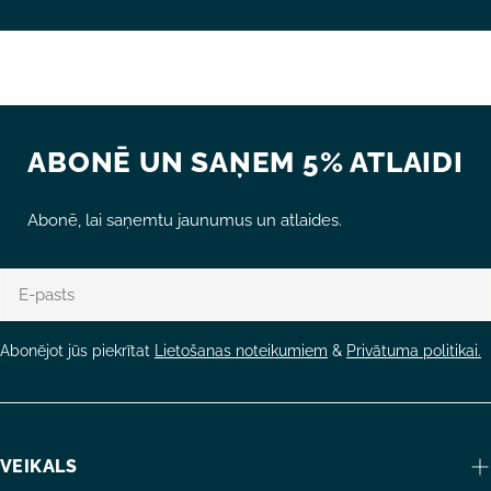
NOSŪTĪT JAUTĀJUMU
ABONĒ UN SAŅEM 5% ATLAIDI
Abonē, lai saņemtu jaunumus un atlaides.
E-
pasts
Abonējot jūs piekrītat
Lietošanas noteikumiem
&
Privātuma politikai.
VEIKALS