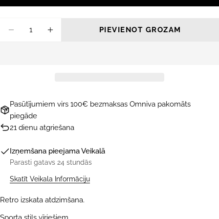
Daudzums
PIEVIENOT GROZAM
SAMAZINĀT DAUDZUMU PRIEKŠ SAULES 
PALIELINĀT DAUDZUMU PRIEKŠ S
Pasūtījumiem virs 100€ bezmaksas Omniva pakomāts
piegāde
21 dienu atgriešana
Izņemšana pieejama
Veikalā
Parasti gatavs 24 stundās
Skatīt Veikala Informāciju
Retro izskata atdzimšana.
Sporta stils vīriešiem.