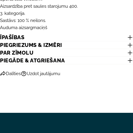
Aizsardzība pret saules starojumu 400.
3. kategorija.
Sastāvs: 100 % neilons.
Auduma aizsargmaciņš
UZDOT JAUTĀJUMU
ĪPAŠĪBAS
PIEGRIEZUMS & IZMĒRI
Jūsu
PAR ZĪMOLU
vārds
PIEGĀDE & ATGRIEŠANA
Jūsu
e-
Dalīties
Uzdot jautājumu
pasts
DALĪTIES AR ŠO PRODUKTU
Jūsu
telefons
KOPĒT
Dalīties
Jūsu
Dalīties
Dalīties
Piespraust
ziņojums
Facebook
X
Pinterest
Lauki, kas atzīmēti ar *, ir obligāti.