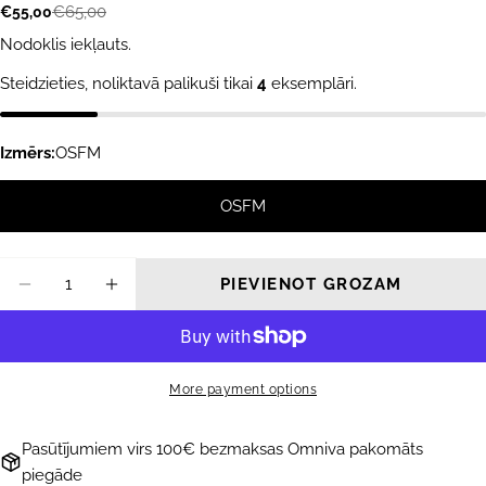
€65,00
€55,00
Akcijas
Parastā
cena
cena
Nodoklis iekļauts.
Steidzieties, noliktavā palikuši tikai
4
eksemplāri.
Izmērs:
OSFM
OSFM
Daudzums
PIEVIENOT GROZAM
SAMAZINĀT DAUDZUMU PRIEKŠ SAULESBRI
PALIELINĀT DAUDZUMU PRIEKŠ SA
More payment options
Pasūtījumiem virs 100€ bezmaksas Omniva pakomāts
piegāde