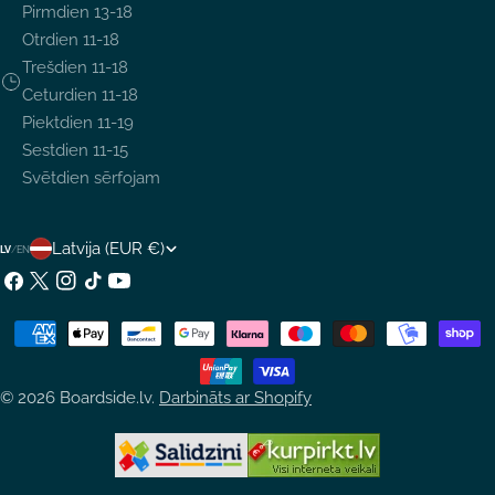
Pirmdien 13-18
Otrdien 11-18
Trešdien 11-18
Ceturdien 11-18
Piektdien 11-19
Sestdien 11-15
Svētdien sērfojam
V
Latvija (EUR €)
LV
/
EN
A
Facebook
X
Instagram
TikTok
YouTube
(Twitter)
L
Maksājumu
S
metodes
T
© 2026
Boardside.lv
.
Darbināts ar Shopify
S
/