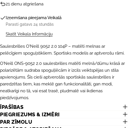
21 dienu atgriešana
Izņemšana pieejama
Veikalā
Parasti gatavs 24 stundās
Skatīt Veikala Informāciju
Saulesbrilles O'Neill 9052 2.0 104P – matēti melnas ar
pelēcīgiem spoguļstikliem. Sportisks modelis ar aptverošu rāmi.
O'Neill ONS-9052 2.0 saulesbrilles matēti melnā/dūmu krāsā ar
polarizētām sudraba spoguļlēcām ir izcils veiktspējas un stila
apvienojums. Šīs cieši aptverošās sportiskās saulesbrilles ir
paredzētas tiem, kas meklē gan funkcionalitāti, gan modi,
neatkarīgi no tā, vai esat trasē, pludmalē vai ikdienas
piedzīvojumos.
ĪPAŠĪBAS
PIEGRIEZUMS & IZMĒRI
PAR ZĪMOLU
UZDOT JAUTĀJUMU