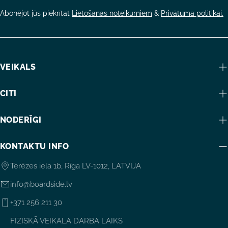
Abonējot jūs piekrītat
Lietošanas noteikumiem
&
Privātuma politikai.
VEIKALS
CITI
NODERĪGI
KONTAKTU INFO
Terēzes iela 1b, Rīga LV-1012, LATVIJA
info@boardside.lv
+371 256 211 30
FIZISKĀ VEIKALA DARBA LAIKS