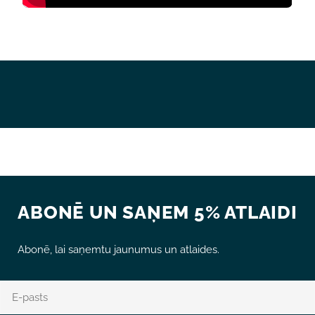
ABONĒ UN SAŅEM 5% ATLAIDI
Abonē, lai saņemtu jaunumus un atlaides.
E-
pasts