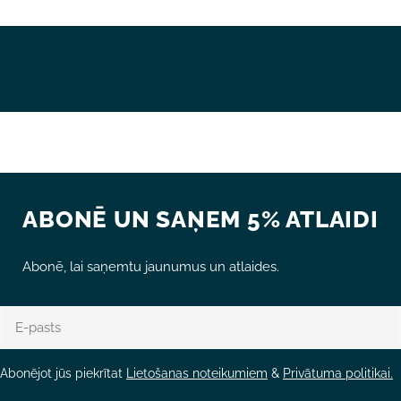
Lauki, kas atzīmēti ar *, ir obligāti.
NOSŪTĪT JAUTĀJUMU
ABONĒ UN SAŅEM 5% ATLAIDI
Abonē, lai saņemtu jaunumus un atlaides.
E-
pasts
Abonējot jūs piekrītat
Lietošanas noteikumiem
&
Privātuma politikai.