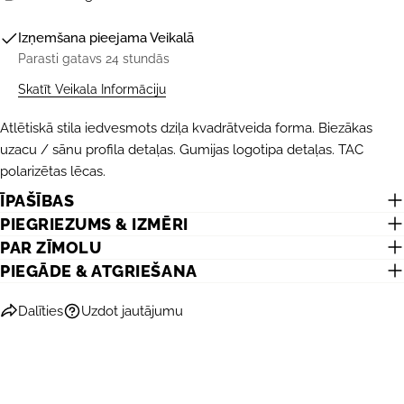
Izņemšana pieejama
Veikalā
Parasti gatavs 24 stundās
Skatīt Veikala Informāciju
Atlētiskā stila iedvesmots dziļa kvadrātveida forma. Biezākas
uzacu / sānu profila detaļas. Gumijas logotipa detaļas. TAC
UZDOT JAUTĀJUMU
polarizētas lēcas.
Jūsu
ĪPAŠĪBAS
vārds
PIEGRIEZUMS & IZMĒRI
Jūsu
PAR ZĪMOLU
e-
PIEGĀDE & ATGRIEŠANA
pasts
DALĪTIES AR ŠO PRODUKTU
Jūsu
telefons
Dalīties
Uzdot jautājumu
KOPĒT
Dalīties
Jūsu
Dalīties
Dalīties
Piespraust
ziņojums
Facebook
X
Pinterest