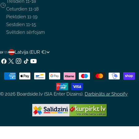
Trešdien 11-18
Ceturdien 11-18
Piektdien 11-19
Sestdien 11-15
Svētdien sērfojam
V
Latvija (EUR €)
LV
/
EN
A
Facebook
X
Instagram
TikTok
YouTube
(Twitter)
L
Maksājumu
S
metodes
T
© 2026
Boardside.lv (SIA Enter Dizains)
.
Darbināts ar Shopify
S
/
R
E