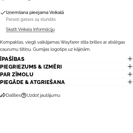
Izņemšana pieejama
Veikalā
Parasti gatavs 24 stundās
Skatīt Veikala Informāciju
Kompaktas, viegli valkājamas Wayfarer stila brilles ar atslēgas
UZDOT JAUTĀJUMU
caurumu tiltiņu. Gumijas logotips uz kājiņām.
ĪPAŠĪBAS
Jūsu
vārds
PIEGRIEZUMS & IZMĒRI
PAR ZĪMOLU
Jūsu
e-
PIEGĀDE & ATGRIEŠANA
pasts
DALĪTIES AR ŠO PRODUKTU
Jūsu
Dalīties
Uzdot jautājumu
telefons
KOPĒT
Dalīties
Jūsu
Dalīties
Dalīties
Piespraust
ziņojums
Facebook
X
Pinterest