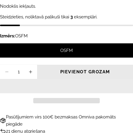
cena
Nodoklis iekļauts.
Steidzieties, noliktavā palikuši tikai
3
eksemplāri.
Izmērs:
OSFM
OSFM
Daudzums
PIEVIENOT GROZAM
SAMAZINĀT DAUDZUMU PRIEKŠ SAULESBR
PALIELINĀT DAUDZUMU PRIEKŠ S
Pasūtījumiem virs 100€ bezmaksas Omniva pakomāts
piegāde
21 dienu atgriešana