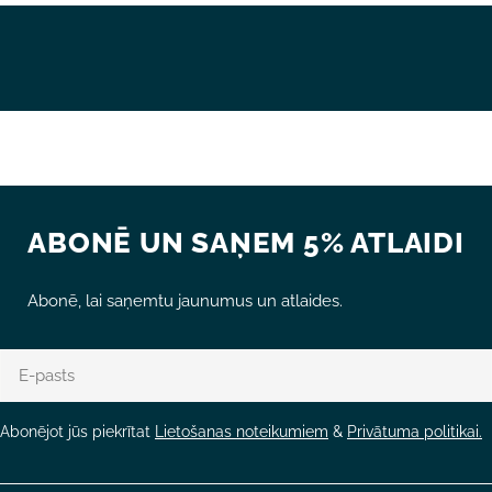
Lauki, kas atzīmēti ar *, ir obligāti.
NOSŪTĪT JAUTĀJUMU
ABONĒ UN SAŅEM 5% ATLAIDI
Abonē, lai saņemtu jaunumus un atlaides.
E-
pasts
Abonējot jūs piekrītat
Lietošanas noteikumiem
&
Privātuma politikai.