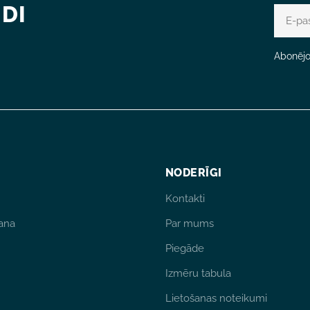
DI
E-
pasts
Abonējot
NODERĪGI
Kontakti
ana
Par mums
Piegāde
Izmēru tabula
Lietošanas noteikumi