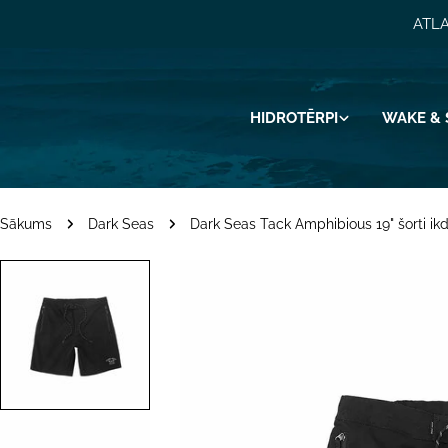
Pāriet
ATLA
uz
saturu
HIDROTĒRPI
WAKE & 
Sākums
Dark Seas
Dark Seas Tack Amphibious 19" šorti ikd
Pāriet
uz
produkta
informāciju