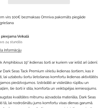
iem virs 100€ bezmaksas Omniva pakomāts piegāde
tgriešana
 pieejama
Veikalā
avs 24 stundās
ala Informāciju
 Amphibious 19" ikdienas šorti ar kuriem var ielīst arī ūdenī.
ar Dark Seas Tack Premium vīriešu ikdienas šortiem, kas ir
āti, lai uzlabotu šortu lietošanas komfortu ikdienas aktivitātēs
jamos piedzīvojumos. Izstrādāti ar vislielāko rūpību un
ām, šie šorti ir stila, komforta un veiktspējas iemiesojums.
 augstas kvalitātes mitrumu aizvadoša materiāla, Dark Seas
ādāti tā, lai nodrošinātu jums komfortu visas dienas garumā.