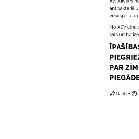
Atvadieties no
antibakteriāl
veiktspēju un
No ASV atnākuš
šalc un horiz
ĪPAŠĪBA
PIEGRIE
PAR ZĪ
PIEGĀD
Dalīties