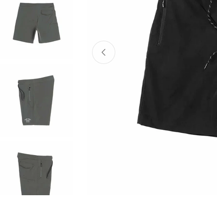
Atvērt mediju 0 modālajā logā