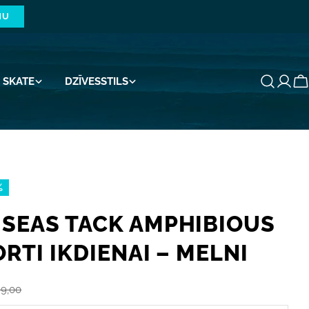
NU
SKATE
DZĪVESSTILS
G
%
 SEAS TACK AMPHIBIOUS
ORTI IKDIENAI – MELNI
9,00