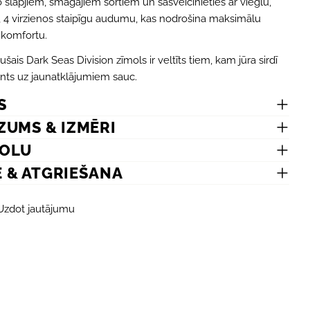
 slapjiem, smagajiem šortiem un sasveicinieties ar vieglu,
u, 4 virzienos staipīgu audumu, kas nodrošina maksimālu
 komfortu.
Jūsu
ais Dark Seas Division zīmols ir veltīts tiem, kam jūra sirdī
vārds
onts uz jaunatklājumiem sauc.
Jūsu
S
e-
pasts
DAL
ZUMS & IZMĒRI
Jūsu
telef
MOLU
Dalīt
Jūsu
E & ATGRIEŠANA
Dalīt
ziņo
Face
Uzdot jautājumu
Lauki,