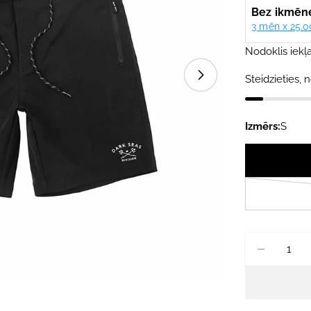
cena
cena
Nodoklis iekļa
Steidzieties, n
Atvērt mediju 1 
Izmērs:
S
Daudzums
SAMAZI