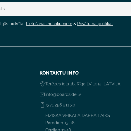
 jūs piekrītat
Lietošanas noteikumiem
&
Privātuma politikai.
KONTAKTU INFO
Terēzes iela 1b, Rīga LV-1012, LATVIJA
info@boardside.lv
+371 256 211 30
FIZISKĀ VEIKALA DARBA LAIKS
Pirmdien 13-18
Otrdien 11-18