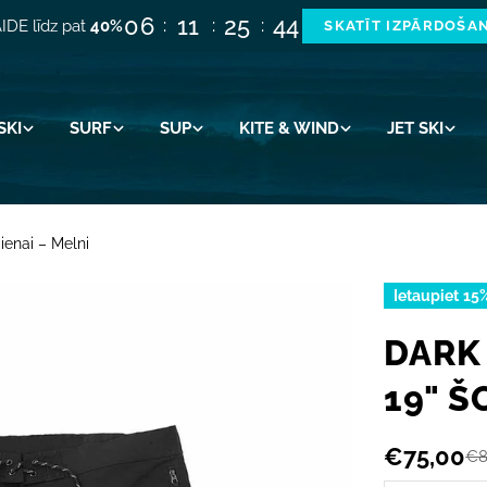
06
11
25
44
IDE līdz pat
40%
SKATĪT IZPĀRDOŠA
SKI
SURF
SUP
KITE & WIND
JET SKI
ienai – Melni
Ietaupiet
15
DARK
19" Š
€75,00
€8
Akcijas
Parastā