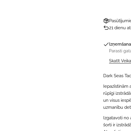
Pasūtījum
21 dienu a
Izņemšana
Parasti gat
Skatīt Veik
Dark Seas Tack
Iepazīstinām 
rūpīgi izstrād
un visus iespē
uzmanību detaļ
Izgatavoti no
šorti ir izstr