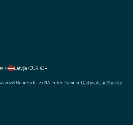
V
Latvija (EUR €)
LV
/
EN
A
© 2026
Boardside.lv (SIA Enter Dizains)
.
Darbināts ar Shopify
L
S
T
S