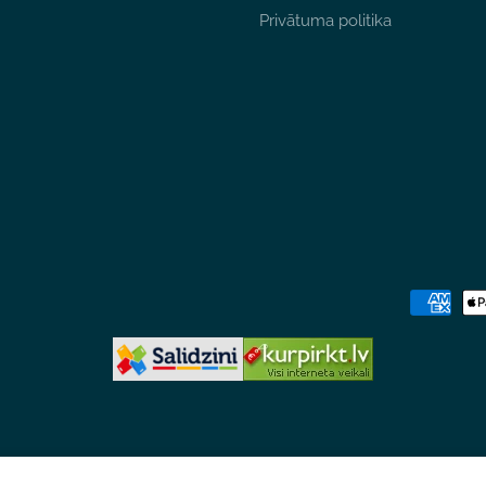
Privātuma politika
Maksājum
metodes