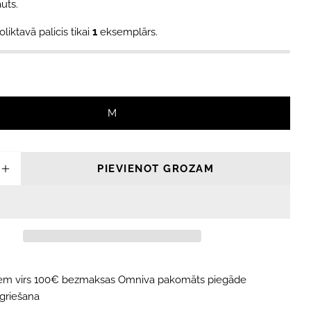
uts.
oliktavā palicis tikai
1
eksemplārs.
M
PIEVIENOT GROZAM
NĀT DAUDZUMU PRIEKŠ LIQUID FORCE PAR
PALIELINĀT DAUDZUMU PRIEKŠ LIQUID FO
iem virs 100€ bezmaksas Omniva pakomāts piegāde
tgriešana