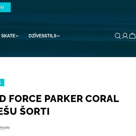
NU
SKATE
DZĪVESSTILS
G
%
ID FORCE PARKER CORAL
EŠU ŠORTI
5,00