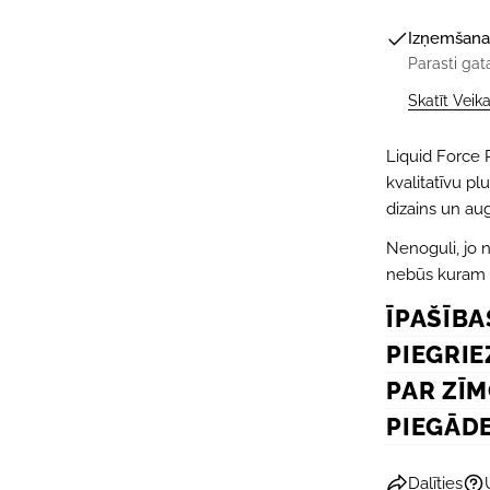
Izņemšana
Parasti gat
Skatīt Veik
Liquid Force P
kvalitatīvu p
dizains un aug
Nenoguli, jo n
nebūs kuram 
ĪPAŠĪBA
PIEGRIE
PAR ZĪ
PIEGĀD
Dalīties