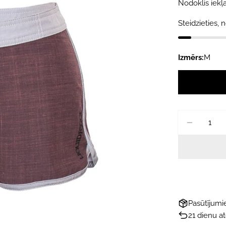
cena
cena
Nodoklis iekļa
Steidzieties, n
Izmērs:
M
Daudzums
SAMAZI
Pasūtījum
21 dienu a