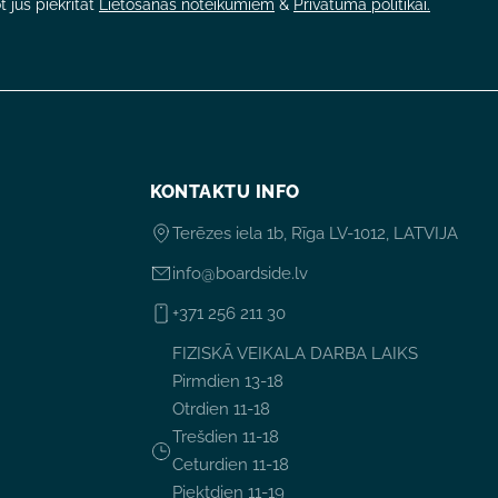
 jūs piekrītat
Lietošanas noteikumiem
&
Privātuma politikai.
KONTAKTU INFO
Terēzes iela 1b, Rīga LV-1012, LATVIJA
info@boardside.lv
+371 256 211 30
FIZISKĀ VEIKALA DARBA LAIKS
Pirmdien 13-18
Otrdien 11-18
Trešdien 11-18
Ceturdien 11-18
Piektdien 11-19