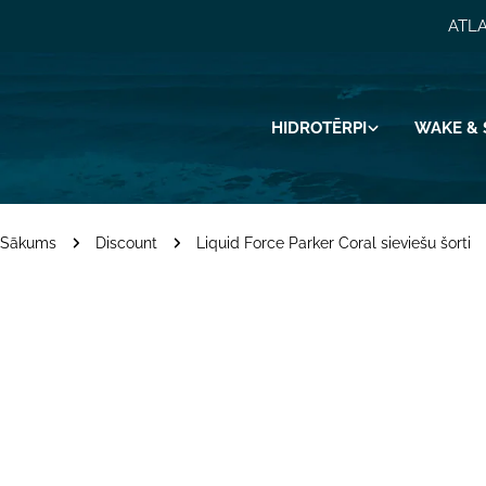
Pāriet
ATLA
uz
saturu
HIDROTĒRPI
WAKE & 
Sākums
Discount
Liquid Force Parker Coral sieviešu šorti
Pāriet
uz
produkta
informāciju