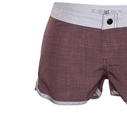
Atvērt mediju 0 modālajā logā