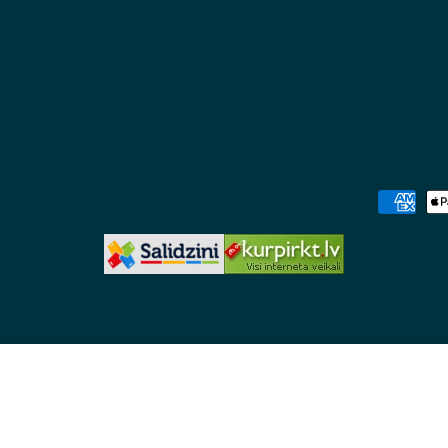
Maksājum
metodes