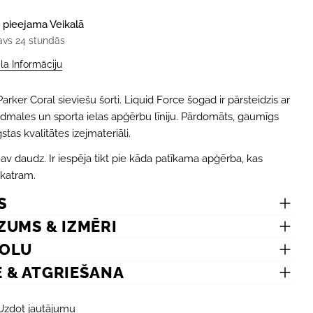
 pieejama
Veikalā
avs 24 stundās
ala Informāciju
arker Coral sieviešu šorti. Liquid Force šogad ir pārsteidzis ar
ludmales un sporta ielas apģērbu līniju. Pārdomāts, gaumīgs
stas kvalitātes izejmateriāli.
av daudz. Ir iespēja tikt pie kāda patīkama apģērba, kas
katram.
S
ZUMS & IZMĒRI
MOLU
E & ATGRIEŠANA
Uzdot jautājumu