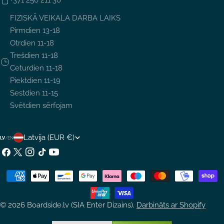
+371 256 211 30
FIZISKĀ VEIKALA DARBA LAIKS
Pirmdien 13-18
Otrdien 11-18
Trešdien 11-18
Ceturdien 11-18
Piektdien 11-19
Sestdien 11-15
Svētdien sērfojam
V
Latvija (EUR €)
LV
/
EN
A
Facebook
X
Instagram
TikTok
YouTube
(Twitter)
L
Maksājumu
S
metodes
T
© 2026
Boardside.lv (SIA Enter Dizains)
.
Darbināts ar Shopify
S