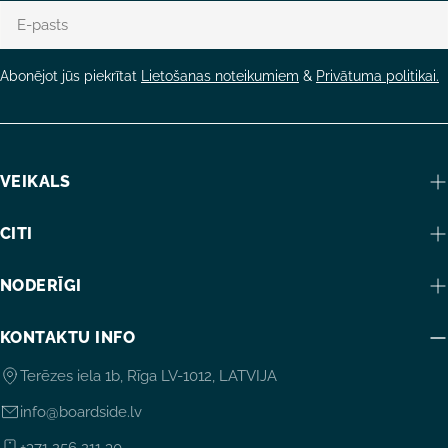
E-
pasts
Abonējot jūs piekrītat
Lietošanas noteikumiem
&
Privātuma politikai.
VEIKALS
CITI
NODERĪGI
KONTAKTU INFO
Terēzes iela 1b, Rīga LV-1012, LATVIJA
info@boardside.lv