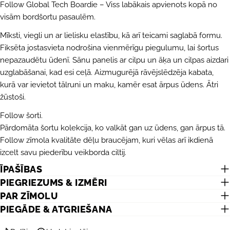
Follow Global Tech Boardie – Viss labākais apvienots kopā no
UZDOT JAUTĀJUMU
visām bordšortu pasaulēm.
Jūsu
Mīksti, viegli un ar lielisku elastību, kā arī teicami saglabā formu.
vārds
Fiksēta jostasvieta nodrošina vienmērīgu piegulumu, lai šortus
nepazaudētu ūdenī. Sānu panelis ar cilpu un āķa un cilpas aizdari
Jūsu
e-
uzglabāšanai, kad esi ceļā. Aizmugurējā rāvējslēdzēja kabata,
pasts
DALĪTIES AR ŠO PRODUKTU
kurā var ievietot tālruni un maku, kamēr esat ārpus ūdens. Ātri
Jūsu
žūstoši.
telefons
KOPĒT
Dalīties
Follow šorti.
Jūsu
Dalīties
Dalīties
Piespraust
Pārdomāta šortu kolekcija, ko valkāt gan uz ūdens, gan ārpus tā.
ziņojums
Facebook
X
Pinterest
Follow zīmola kvalitāte dēļu braucējam, kuri vēlas arī ikdienā
izcelt savu piederību veikborda ciltij.
ĪPAŠĪBAS
Lauki, kas atzīmēti ar *, ir obligāti.
PIEGRIEZUMS & IZMĒRI
NOSŪTĪT JAUTĀJUMU
PAR ZĪMOLU
PIEGĀDE & ATGRIEŠANA