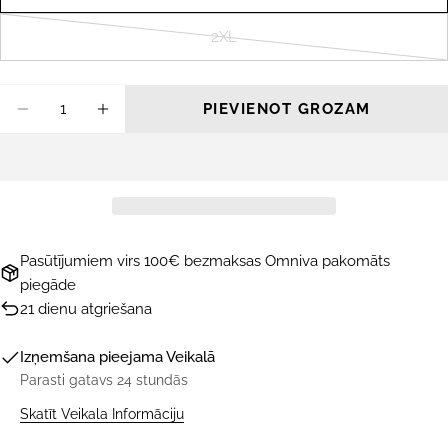
2XL
Variants
izpārdots
vai
Daudzums
PIEVIENOT GROZAM
nav
SAMAZINĀT DAUDZUMU PRIEKŠ ŠORTI FO
PALIELINĀT DAUDZUMU PRIEKŠ Š
pieejams
Pasūtījumiem virs 100€ bezmaksas Omniva pakomāts
piegāde
21 dienu atgriešana
Izņemšana pieejama
Veikalā
Parasti gatavs 24 stundās
Skatīt Veikala Informāciju