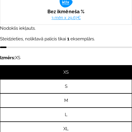
Nodoklis iekļauts.
Steidzieties, noliktavā palicis tikai
1
eksemplārs.
Izmērs:
XS
XS
S
M
L
XL