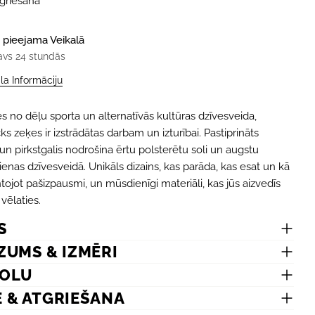
tgriešana
 pieejama
Veikalā
avs 24 stundās
ala Informāciju
s no dēļu sporta un alternatīvās kultūras dzīvesveida,
 zeķes ir izstrādātas darbam un izturībai. Pastiprināts
un pirkstgalis nodrošina ērtu polsterētu soli un augstu
ienas dzīvesveidā. Unikāls dizains, kas parāda, kas esat un kā
ntojot pašizpausmi, un mūsdienīgi materiāli, kas jūs aizvedīs
 vēlaties.
S
ZUMS & IZMĒRI
MOLU
E & ATGRIEŠANA