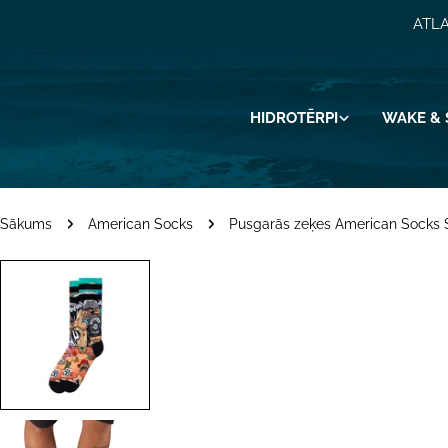
Pāriet
ATLA
uz
saturu
HIDROTĒRPI
WAKE & 
Sākums
American Socks
Pusgarās zeķes American Socks 
Pāriet
uz
produkta
informāciju