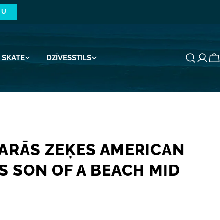
NU
SKATE
DZĪVESSTILS
G
ARĀS ZEĶES AMERICAN
S SON OF A BEACH MID