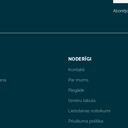
Abonējot
NODERĪGI
Kontakti
ana
Par mums
Piegāde
Izmēru tabula
Lietošanas noteikumi
Privātuma politika