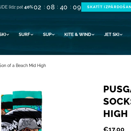
02
08
40
09
IDE līdz pat
40%
SKATĪT IZPĀRDOŠA
SKI
SURF
SUP
KITE & WIND
JET SKI
Son of a Beach Mid High
PUSG
SOCK
HIGH
Parastā
€17,00