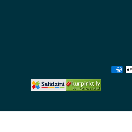
Maksājum
metodes
d High