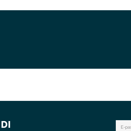
DI
E-
pasts