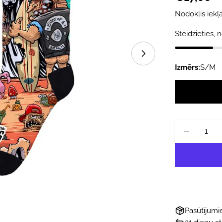
cena
Nodoklis iekļa
Steidzieties, n
Atvērt mediju 1 
Izmērs:
S/M
Daudzums
SAMAZ
Pasūtījum