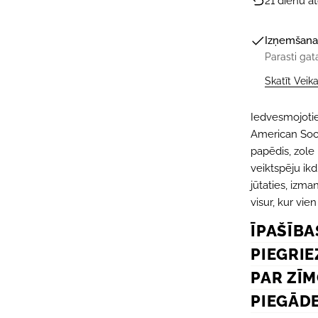
21 dienu a
Izņemšana
Parasti gat
Skatīt Veik
Iedvesmojotie
American Socks
papēdis, zole 
veiktspēju ikd
jūtaties, izma
visur, kur vien
ĪPAŠĪBA
PIEGRIE
PAR ZĪ
PIEGĀD