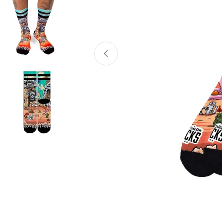
Atvērt mediju 0 modālajā logā