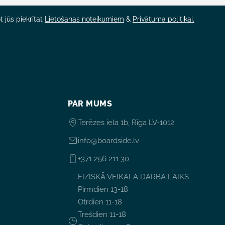
 jūs piekrītat
Lietošanas noteikumiem
&
Privātuma politikai.
PAR MUMS
Terēzes iela 1b, Rīga LV-1012
info@boardside.lv
+371 256 211 30
FIZISKĀ VEIKALA DARBA LAIKS
Pirmdien 13-18
Otrdien 11-18
Trešdien 11-18