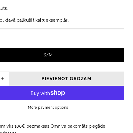
uts.
oliktavā palikuši tikai
3
eksemplāri.
modālajā logā
S/M
PIEVIENOT GROZAM
INĀT DAUDZUMU PRIEKŠ PUSGARĀS ZEĶES A
PALIELINĀT DAUDZUMU PRIEKŠ PUSGARĀS 
More payment options
iem virs 100€ bezmaksas Omniva pakomāts piegāde