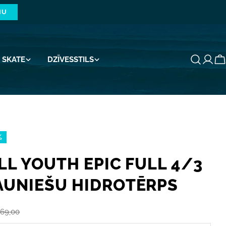
NU
SKATE
DZĪVESSTILS
G
%
LL YOUTH EPIC FULL 4/3
AUNIEŠU HIDROTĒRPS
69,00