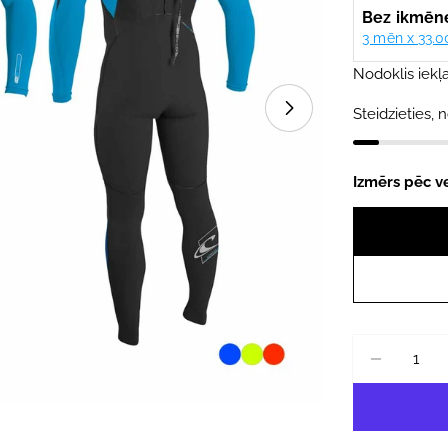
cena
cena
Atvērt mediju 1 
Nodoklis iekļa
Steidzieties, n
Izmērs pēc 
Daudzums
SAMAZ