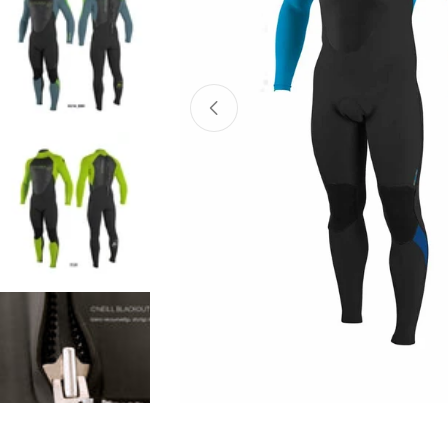
Atvērt mediju 0 modālajā logā