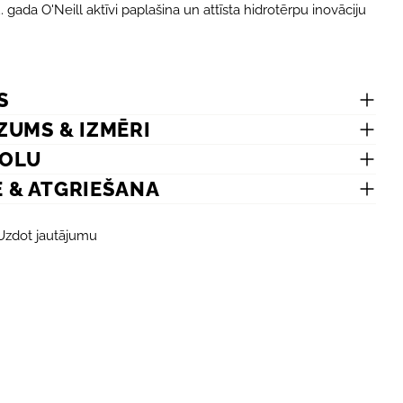
 gada O'Neill aktīvi paplašina un attīsta hidrotērpu inovāciju
S
ZUMS & IZMĒRI
Jūsu
MOLU
vārds
E & ATGRIEŠANA
Jūsu
e-
Uzdot jautājumu
pasts
DAL
Jūsu
telef
Dalīt
Jūsu
Dalīt
ziņo
Face
Lauki,