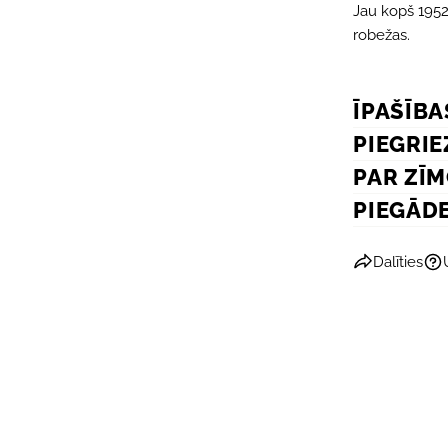
Jau kopš 1952.
robežas.
ĪPAŠĪBA
PIEGRIE
PAR ZĪ
PIEGĀD
Dalīties