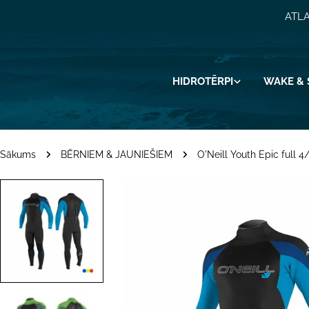
Pāriet
ATLA
uz
saturu
HIDROTĒRPI
WAKE & 
Sākums
BĒRNIEM & JAUNIEŠIEM
O'Neill Youth Epic full 
Pāriet
uz
produkta
informāciju