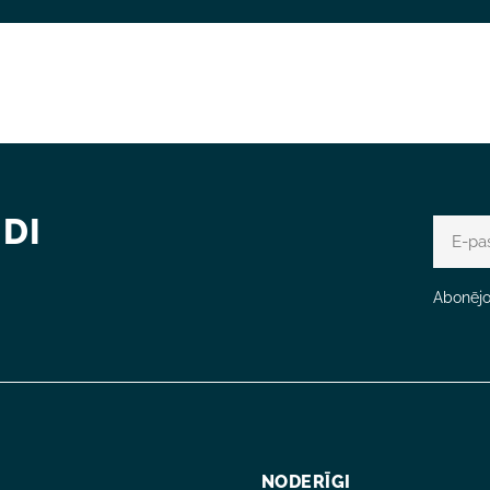
DI
E-
pasts
Abonējot
NODERĪGI