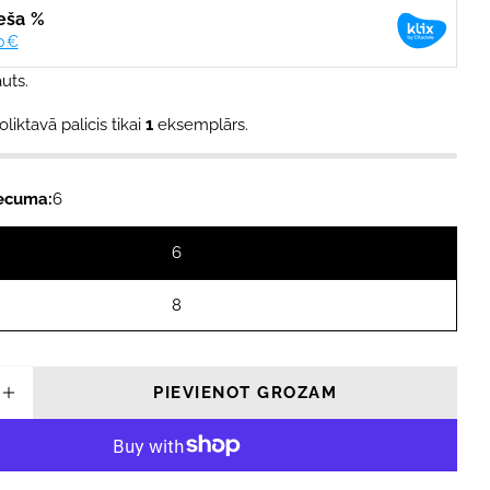
modālajā logā
uts.
oliktavā palicis tikai
1
eksemplārs.
vecuma:
6
6
8
PIEVIENOT GROZAM
INĀT DAUDZUMU PRIEKŠ O&#39;NEILL YOUT
PALIELINĀT DAUDZUMU PRIEKŠ O&#39;NEI