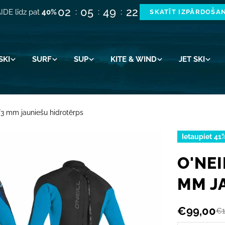
02
05
49
21
IDE līdz pat
40%
SKATĪT IZPĀRDOŠA
SKI
SURF
SUP
KITE & WIND
JET SKI
4/3 mm jauniešu hidrotērps
Ietaupiet
41
O'NEI
MM J
€99,00
€1
Akcijas
Parastā