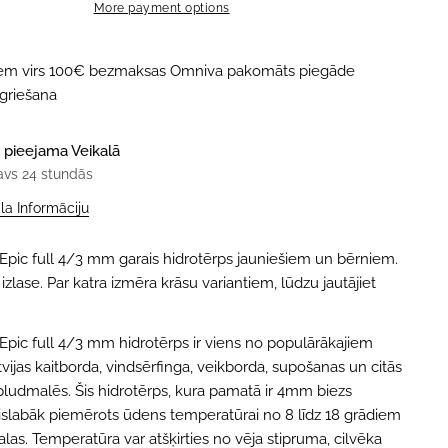
More payment options
iem virs 100€ bezmaksas Omniva pakomāts piegāde
tgriešana
 pieejama
Veikalā
avs 24 stundās
ala Informāciju
 Epic full 4/3 mm garais hidrotērps jauniešiem un bērniem.
zlase. Par katra izmēra krāsu variantiem, lūdzu jautājiet
 Epic full 4/3 mm hidrotērps ir viens no populārākajiem
ijas kaitborda, vindsērfinga, veikborda, supošanas un citās
ludmalēs. Šis hidrotērps, kura pamatā ir 4mm biezs
vislabāk piemērots ūdens temperatūrai no 8 līdz 18 grādiem
alas. Temperatūra var atšķirties no vēja stipruma, cilvēka