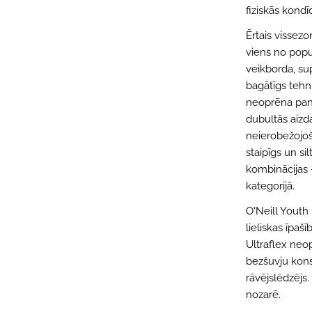
fiziskās kondīc
Ērtais vissezo
viens no popu
veikborda, sup
bagātīgs tehn
neoprēna pane
dubultās aizda
neierobežojoša
staipīgs un s
kombinācijas 
kategorijā.
O'Neill Youth
lieliskas īpa
Ultraflex neo
bezšuvju kons
rāvējslēdzējs.
nozarē.