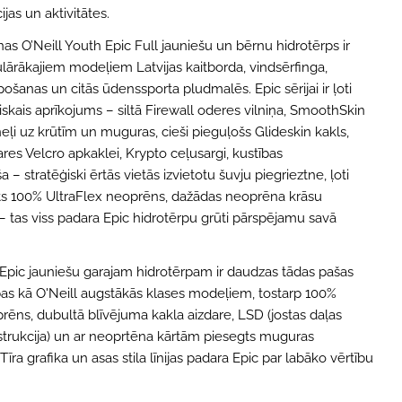
ijas un aktivitātes.
nas O’Neill Youth Epic Full jauniešu un bērnu hidrotērps ir
lārākajiem modeļiem Latvijas kaitborda, vindsērfinga,
ošanas un citās ūdenssporta pludmalēs. Epic sērijai ir ļoti
iskais aprīkojums – siltā Firewall oderes vilniņa, SmoothSkin
ļi uz krūtīm un muguras, cieši pieguļošs Glideskin kakls,
res Velcro apkaklei, Krypto ceļusargi, kustības
 – stratēģiski ērtās vietās izvietotu šuvju piegrieztne, ļoti
ilts 100% UltraFlex neoprēns, dažādas neoprēna krāsu
– tas viss padara Epic hidrotērpu grūti pārspējamu savā
 Epic jauniešu garajam hidrotērpam ir daudzas tādas pašas
šības kā O'Neill augstākās klases modeļiem, tostarp 100%
prēns, dubultā blīvējuma kakla aizdare, LSD (jostas daļas
trukcija) un ar neoprtēna kārtām piesegts muguras
 Tīra grafika un asas stila līnijas padara Epic par labāko vērtību