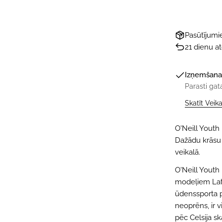
Pasūtījum
21 dienu a
Izņemšana
Parasti gat
Skatīt Veik
O'Neill Youth
Dažādu krāsu i
veikalā.
O'Neill Youth
modeļiem Latv
ūdenssporta p
neoprēns, ir 
pēc Celsija sk