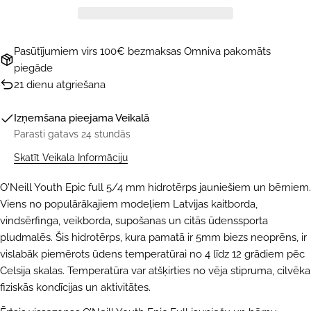
Pasūtījumiem virs 100€ bezmaksas Omniva pakomāts
piegāde
21 dienu atgriešana
Izņemšana pieejama
Veikalā
Parasti gatavs 24 stundās
Skatīt Veikala Informāciju
O'Neill Youth Epic full 5/4 mm hidrotērps jauniešiem un bērniem.
Viens no populārākajiem modeļiem Latvijas kaitborda,
vindsērfinga, veikborda, supošanas un citās ūdenssporta
pludmalēs. Šis hidrotērps, kura pamatā ir 5mm biezs neoprēns, ir
vislabāk piemērots ūdens temperatūrai no 4 līdz 12 grādiem pēc
Celsija skalas. Temperatūra var atšķirties no vēja stipruma, cilvēka
fiziskās kondīcijas un aktivitātes.