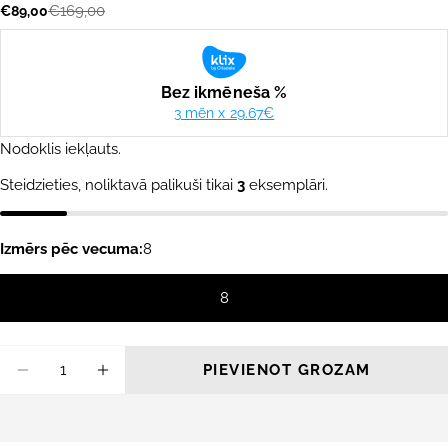
€169,00
€89,00
Akcijas
Parastā
cena
cena
Nodoklis iekļauts.
Steidzieties, noliktavā palikuši tikai
3
eksemplāri.
Izmērs pēc vecuma:
8
8
Daudzums
PIEVIENOT GROZAM
SAMAZINĀT DAUDZUMU PRIEKŠ O&#39;NE
PALIELINĀT DAUDZUMU PRIEKŠ O