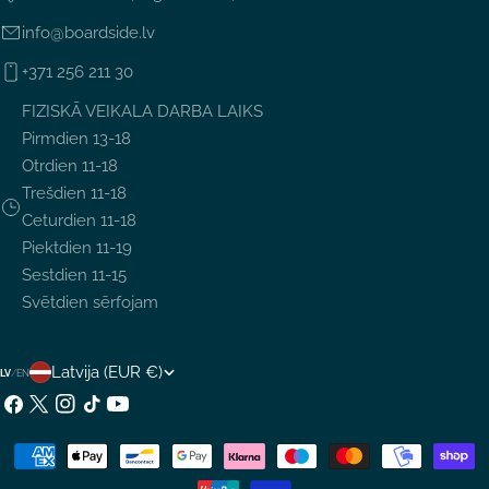
info@boardside.lv
+371 256 211 30
FIZISKĀ VEIKALA DARBA LAIKS
Pirmdien 13-18
Otrdien 11-18
Trešdien 11-18
Ceturdien 11-18
Piektdien 11-19
Sestdien 11-15
Svētdien sērfojam
V
Latvija (EUR €)
LV
/
EN
A
Facebook
X
Instagram
TikTok
YouTube
(Twitter)
L
Maksājumu
S
metodes