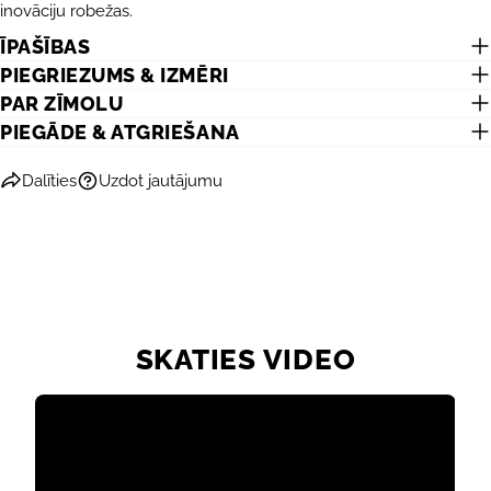
Jūsu
inovāciju robežas.
telefons
KOPĒT
ĪPAŠĪBAS
Dalīties
Jūsu
PIEGRIEZUMS & IZMĒRI
Dalīties
Dalīties
Piespraust
ziņojums
PAR ZĪMOLU
Facebook
X
Pinterest
PIEGĀDE & ATGRIEŠANA
Lauki, kas atzīmēti ar *, ir obligāti.
Dalīties
Uzdot jautājumu
NOSŪTĪT JAUTĀJUMU
SKATIES VIDEO