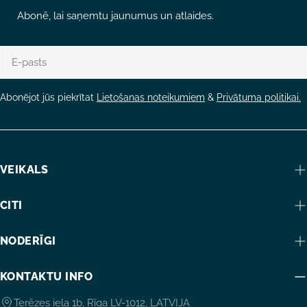
Abonē, lai saņemtu jaunumus un atlaides.
E-
pasts
Abonējot jūs piekrītat
Lietošanas noteikumiem
&
Privātuma politikai.
VEIKALS
CITI
NODERĪGI
KONTAKTU INFO
Terēzes iela 1b, Rīga LV-1012, LATVIJA