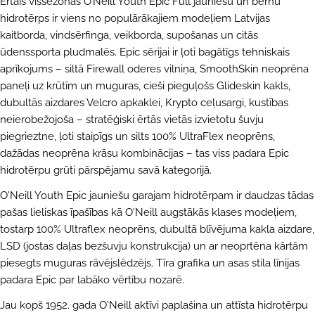
Ērtais vissezonas O’Neill Youth Epic Full jauniešu un bērnu
hidrotērps ir viens no populārākajiem modeļiem Latvijas
kaitborda, vindsērfinga, veikborda, supošanas un citās
ūdenssporta pludmalēs. Epic sērijai ir ļoti bagātīgs tehniskais
aprīkojums – siltā Firewall oderes vilniņa, SmoothSkin neoprēna
paneļi uz krūtīm un muguras, cieši pieguļošs Glideskin kakls,
dubultās aizdares Velcro apkaklei, Krypto ceļusargi, kustības
neierobežojoša – stratēģiski ērtās vietās izvietotu šuvju
piegrieztne, ļoti staipīgs un silts 100% UltraFlex neoprēns,
dažādas neoprēna krāsu kombinācijas – tas viss padara Epic
hidrotērpu grūti pārspējamu savā kategorijā.
O'Neill Youth Epic jauniešu garajam hidrotērpam ir daudzas tādas
pašas lieliskas īpašības kā O'Neill augstākās klases modeļiem,
UZDOT JAUTĀJUMU
tostarp 100% Ultraflex neoprēns, dubultā blīvējuma kakla aizdare,
Jūsu
LSD (jostas daļas bezšuvju konstrukcija) un ar neoprtēna kārtām
vārds
piesegts muguras rāvējslēdzējs. Tīra grafika un asas stila līnijas
padara Epic par labāko vērtību nozarē.
Jūsu
e-
Jau kopš 1952. gada O'Neill aktīvi paplašina un attīsta hidrotērpu
pasts
DALĪTIES AR ŠO PRODUKTU