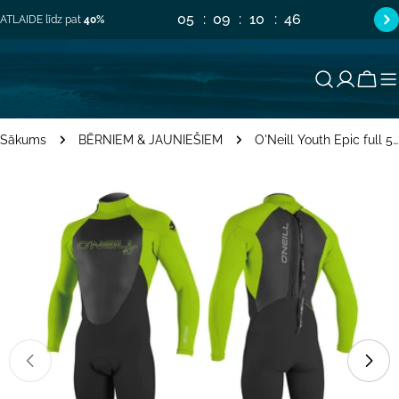
Pāriet
05
09
10
46
ATLAIDE līdz pat
40%
uz
saturu
Groz
Sākums
BĒRNIEM & JAUNIEŠIEM
O'Neill Youth Epic full 5/4 mm jauniešu hidrotērps – Black/Dustyblu/Dayglo EB9
Pāriet
uz
produkta
informāciju
Atvērt mediju 0 modālajā logā