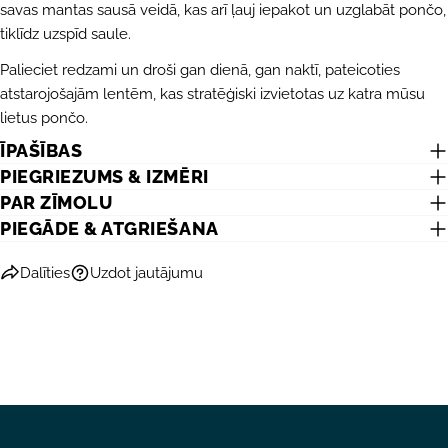
savas mantas sausā veidā, kas arī ļauj iepakot un uzglabāt pončo,
Jūsu
tiklīdz uzspīd saule.
e-
pasts
DALĪTIES AR ŠO PRODUKTU
Palieciet redzami un droši gan dienā, gan naktī, pateicoties
Jūsu
atstarojošajām lentēm, kas stratēģiski izvietotas uz katra mūsu
telefons
KOPĒT
Dalīties
lietus pončo.
Jūsu
Dalīties
Dalīties
Piespraust
ĪPAŠĪBAS
ziņojums
Facebook
X
Pinterest
PIEGRIEZUMS & IZMĒRI
PAR ZĪMOLU
PIEGĀDE & ATGRIEŠANA
Lauki, kas atzīmēti ar *, ir obligāti.
Dalīties
Uzdot jautājumu
NOSŪTĪT JAUTĀJUMU