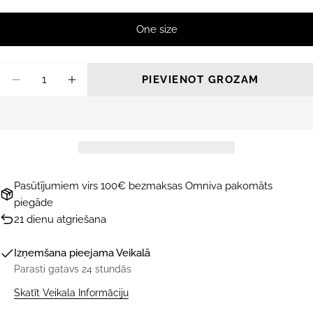
One size
Daudzums
PIEVIENOT GROZAM
SAMAZINĀT DAUDZUMU PRIEKŠ LIETUS P
PALIELINĀT DAUDZUMU PRIEKŠ L
Pasūtījumiem virs 100€ bezmaksas Omniva pakomāts
piegāde
21 dienu atgriešana
Izņemšana pieejama
Veikalā
Parasti gatavs 24 stundās
Skatīt Veikala Informāciju