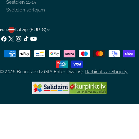
Sestdien 11-15
Svētdien sērfojam
V
Latvija (EUR €)
LV
/
EN
A
Facebook
X
Instagram
TikTok
YouTube
(Twitter)
L
Maksājumu
S
metodes
T
© 2026
Boardside.lv (SIA Enter Dizains)
.
Darbināts ar Shopify
S
/
R
E
Ģ
I