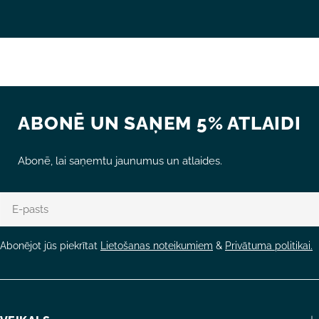
ABONĒ UN SAŅEM 5% ATLAIDI
Abonē, lai saņemtu jaunumus un atlaides.
E-
pasts
Abonējot jūs piekrītat
Lietošanas noteikumiem
&
Privātuma politikai.