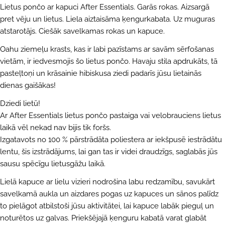
Lietus pončo ar kapuci After Essentials. Garās rokas. Aizsargā
pret vēju un lietus. Liela aiztaisāma ķengurkabata. Uz muguras
atstarotājs. Ciešāk savelkamas rokas un kapuce.
Oahu ziemeļu krasts, kas ir labi pazīstams ar savām sērfošanas
vietām, ir iedvesmojis šo lietus pončo. Havaju stila apdrukāts, tā
pasteļtoņi un krāsainie hibiskusa ziedi padarīs jūsu lietainās
dienas gaišākas!
Dziedi lietū!
Ar After Essentials lietus pončo pastaiga vai velobrauciens lietus
laikā vēl nekad nav bijis tik foršs.
Izgatavots no 100 % pārstrādāta poliestera ar iekšpusē iestrādātu
lentu, šis izstrādājums, lai gan tas ir videi draudzīgs, saglabās jūs
sausu spēcīgu lietusgāžu laikā.
Lielā kapuce ar lielu vizieri nodrošina labu redzamību, savukārt
UZDOT JAUTĀJUMU
savelkamā aukla un aizdares pogas uz kapuces un sānos palīdz
to pielāgot atbilstoši jūsu aktivitātei, lai kapuce labāk pieguļ un
Jūsu
noturētos uz galvas. Priekšējajā ķenguru kabatā varat glabāt
vārds