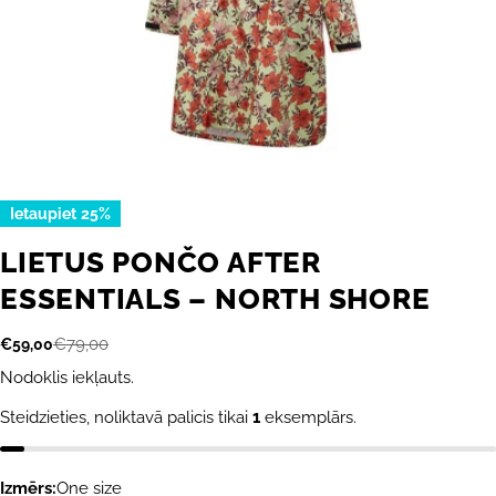
Ietaupiet
25%
LIETUS PONČO AFTER
ESSENTIALS – NORTH SHORE
€79,00
€59,00
Akcijas
Parastā
cena
cena
Nodoklis iekļauts.
Steidzieties, noliktavā palicis tikai
1
eksemplārs.
Izmērs:
One size