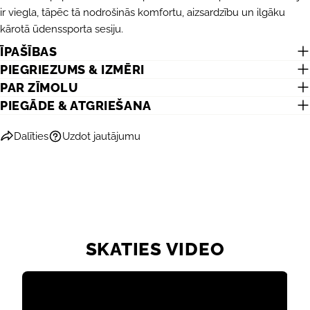
ir viegla, tāpēc tā nodrošinās komfortu, aizsardzību un ilgāku
kārotā ūdenssporta sesiju.
ĪPAŠĪBAS
UZDOT JAUTĀJUMU
PIEGRIEZUMS & IZMĒRI
Jūsu
PAR ZĪMOLU
vārds
PIEGĀDE & ATGRIEŠANA
Jūsu
e-
Dalīties
Uzdot jautājumu
pasts
DALĪTIES AR ŠO PRODUKTU
Jūsu
telefons
KOPĒT
Dalīties
Jūsu
Dalīties
Dalīties
Piespraust
ziņojums
Facebook
X
Pinterest
SKATIES VIDEO
Lauki, kas atzīmēti ar *, ir obligāti.
NOSŪTĪT JAUTĀJUMU