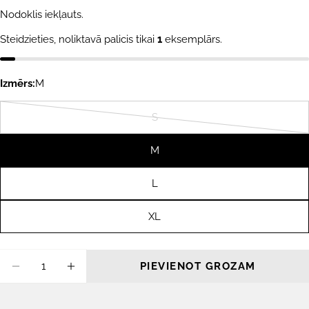
cena
Nodoklis iekļauts.
Steidzieties, noliktavā palicis tikai
1
eksemplārs.
Izmērs:
M
S
Variants
izpārdots
M
vai
nav
L
pieejams
XL
Daudzums
PIEVIENOT GROZAM
SAMAZINĀT DAUDZUMU PRIEKŠ SĒRFOŠAN
PALIELINĀT DAUDZUMU PRIEKŠ S