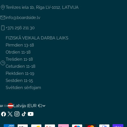
Terēzes iela 1b, Rīga LV-1012, LATVIJA
info@boardside.lv
+371 256 211 30
FIZISKĀ VEIKALA DARBA LAIKS
Pirmdien 13-18
Otrdien 11-18
Trešdien 11-18
Ceturdien 11-18
Piektdien 11-19
Sestdien 11-15
Svētdien sērfojam
V
Latvija (EUR €)
LV
/
EN
A
Facebook
X
Instagram
TikTok
YouTube
(Twitter)
L