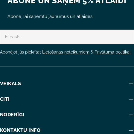
ABONĒ UN SAŅEM 5% ATLAIDI
Abonē, lai saņemtu jaunumus un atlaides.
E-
pasts
Abonējot jūs piekrītat
Lietošanas noteikumiem
&
Privātuma politikai.
VEIKALS
CITI
NODERĪGI
KONTAKTU INFO