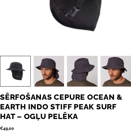
SĒRFOŠANAS CEPURE OCEAN &
EARTH INDO STIFF PEAK SURF
HAT – OGĻU PELĒKA
Parastā
€49,00