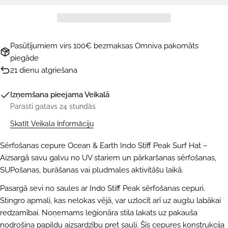
Pasūtījumiem virs 100€ bezmaksas Omniva pakomāts
piegāde
21 dienu atgriešana
Izņemšana pieejama
Veikalā
Parasti gatavs 24 stundās
Skatīt Veikala Informāciju
Sērfošanas cepure Ocean & Earth Indo Stiff Peak Surf Hat –
Aizsargā savu galvu no UV stariem un pārkaršanas sērfošanas,
SUPošanas, burāšanas vai pludmales aktivitāšu laikā.
Pasargā sevi no saules ar Indo Stiff Peak sērfošanas cepuri.
Stingro apmali, kas nelokas vējā, var uzlocīt arī uz augšu labākai
redzamībai. Noņemams leģionāra stila lakats uz pakauša
nodrošina papildu aizsardzību pret sauli. Šīs cepures konstrukcija