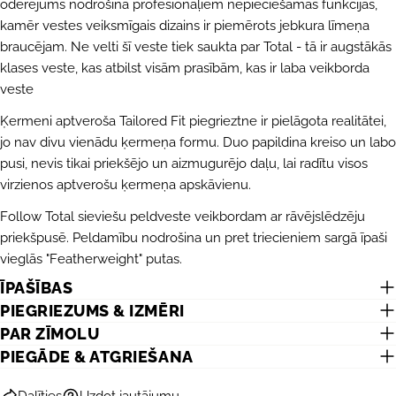
oderējums nodrošina profesionāļiem nepieciešamās funkcijas,
UZDOT JAUTĀJUMU
kamēr vestes veiksmīgais dizains ir piemērots jebkura līmeņa
braucējam. Ne velti šī veste tiek saukta par Total - tā ir augstākās
Jūsu
klases veste, kas atbilst visām prasībām, kas ir laba veikborda
vārds
veste
Jūsu
Ķermeni aptveroša Tailored Fit piegrieztne ir pielāgota realitātei,
e-
pasts
jo nav divu vienādu ķermeņa formu. Duo papildina kreiso un labo
DALĪTIES AR ŠO PRODUKTU
Jūsu
pusi, nevis tikai priekšējo un aizmugurējo daļu, lai radītu visos
telefons
KOPĒT
virzienos aptverošu ķermeņa apskāvienu.
Dalīties
Jūsu
Dalīties
Dalīties
Piespraust
Follow Total sieviešu peldveste veikbordam ar rāvējslēdzēju
ziņojums
Facebook
X
Pinterest
priekšpusē. Peldamību nodrošina un pret triecieniem sargā īpaši
vieglās "Featherweight" putas.
ĪPAŠĪBAS
Lauki, kas atzīmēti ar *, ir obligāti.
PIEGRIEZUMS & IZMĒRI
NOSŪTĪT JAUTĀJUMU
PAR ZĪMOLU
PIEGĀDE & ATGRIEŠANA
Dalīties
Uzdot jautājumu