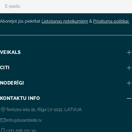
E-
pasts
Abonējot jūs piekrītat
Lietošanas noteikumiem
&
Privātuma politikai.
VEIKALS
CITI
NODERĪGI
KONTAKTU INFO
Terēzes iela 1b, Rīga LV-1012, LATVIJA
info@boardside.lv
+371 256 211 30