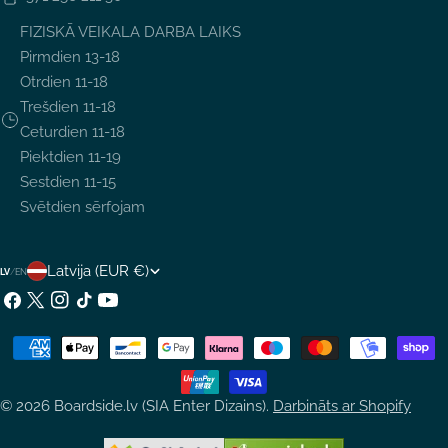
FIZISKĀ VEIKALA DARBA LAIKS
Pirmdien 13-18
Otrdien 11-18
Trešdien 11-18
Ceturdien 11-18
Piektdien 11-19
Sestdien 11-15
Svētdien sērfojam
V
Latvija (EUR €)
LV
/
EN
A
Facebook
X
Instagram
TikTok
YouTube
(Twitter)
L
Maksājumu
S
metodes
T
© 2026
Boardside.lv (SIA Enter Dizains)
.
Darbināts ar Shopify
S