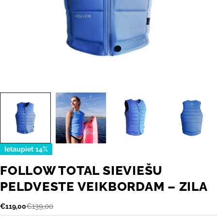
Ietaupiet
14%
FOLLOW TOTAL SIEVIEŠU
PELDVESTE VEIKBORDAM – ZILA
€139,00
€119,00
Akcijas
Parastā