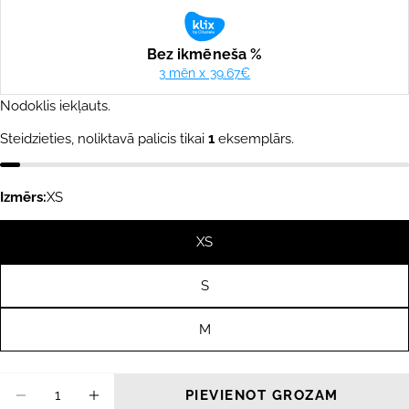
cena
cena
Nodoklis iekļauts.
Steidzieties, noliktavā palicis tikai
1
eksemplārs.
Izmērs:
XS
XS
S
M
Daudzums
PIEVIENOT GROZAM
SAMAZINĀT DAUDZUMU PRIEKŠ FOLLOW T
PALIELINĀT DAUDZUMU PRIEKŠ F