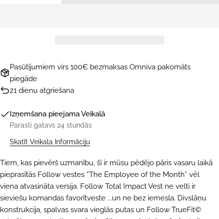
Pasūtījumiem virs 100€ bezmaksas Omniva pakomāts
piegāde
21 dienu atgriešana
Izņemšana pieejama
Veikalā
Parasti gatavs 24 stundās
Skatīt Veikala Informāciju
Tiem, kas pievērš uzmanību, šī ir mūsu pēdējo pāris vasaru laikā
pieprasītās Follow vestes “The Employee of the Month” vēl
viena atvasināta versija. Follow Total Impact Vest ne velti ir
sieviešu komandas favorītveste ...un ne bez iemesla. Divslāņu
konstrukcija, spalvas svara vieglās putas un Follow TrueFit©