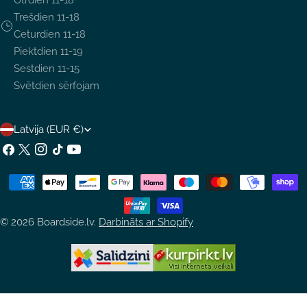
Otrdien 11-18
Trešdien 11-18
Ceturdien 11-18
Piektdien 11-19
Sestdien 11-15
Svētdien sērfojam
V
Latvija (EUR €)
A
Facebook
X
Instagram
TikTok
YouTube
(Twitter)
L
Maksājumu
S
metodes
T
© 2026
Boardside.lv
.
Darbināts ar Shopify
S
/
R