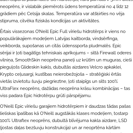
neoprēns, ir vislabāk piemērots ūdens temperatūrai no 4 līdz 12
grādiem pēc Celsija skalas. Temperatūra var atšķirties no vēja
stipruma, cilvēka fiziskās kondīcijas un aktivitātes.
Ērtais vissezonas O’Neill Epic Full vīriešu hidrotērps ir viens no
populārākajiem modeļiem Latvijas kaitborda, vindsērfinga,
veikborda, supošanas un citās ūdenssporta pludmalēs. Epic
sērijai ir ļoti bagātīgs tehniskais aprīkojums – siltā Firewall oderes
vilniņa, SmoothSkin neoprēna paneļi uz krūtīm un muguras, cieši
pieguļošs Glideskin kakls, dubultās aizdares Velcro apkaklei,
Krypto ceļusargi, kustības neierobežojoša – stratēģiski ērtās
UZDOT JAUTĀJUMU
vietās izvietotu šuvju piegrieztne, ļoti staipīgs un silts 100%
UltraFlex neoprēns, dažādas neoprēna krāsu kombinācijas – tas
Jūsu
viss padara Epic hidrotērpu grūti pārspējamu.
vārds
O'Neill Epic vīriešu garajiem hidrotērpiem ir daudzas tādas pašas
Jūsu
e-
lieliskas īpašības kā O'Neill augstākās klases modeļiem, tostarp
pasts
DALĪTIES AR ŠO PRODUKTU
100% Ultraflex neoprēns, dubultā blīvējuma kakla aizdare, LSD
Jūsu
(jostas daļas bezšuvju konstrukcija) un ar neoprtēna kārtām
telefons
KOPĒT