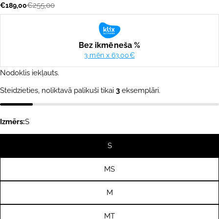
€255,00
€189,00
Akcijas
Parastā
cena
cena
Nodoklis iekļauts.
Steidzieties, noliktavā palikuši tikai
3
eksemplāri.
Izmērs:
S
S
MS
M
MT