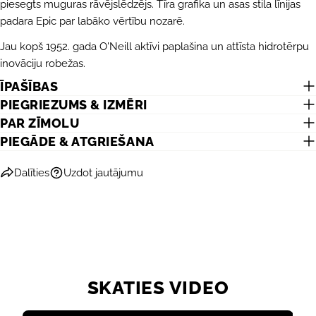
piesegts muguras rāvējslēdzējs. Tīra grafika un asas stila līnijas
Dalīties
Jūsu
padara Epic par labāko vērtību nozarē.
Dalīties
Dalīties
Piespraust
ziņojums
Facebook
X
Pinterest
Jau kopš 1952. gada O'Neill aktīvi paplašina un attīsta hidrotērpu
inovāciju robežas.
ĪPAŠĪBAS
Lauki, kas atzīmēti ar *, ir obligāti.
PIEGRIEZUMS & IZMĒRI
NOSŪTĪT JAUTĀJUMU
PAR ZĪMOLU
PIEGĀDE & ATGRIEŠANA
Dalīties
Uzdot jautājumu
SKATIES VIDEO