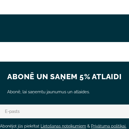
ABONĒ UN SAŅEM 5% ATLAIDI
Abonē, lai saņemtu jaunumus un atlaides.
E-
pasts
Abonējot jūs piekrītat
Lietošanas noteikumiem
&
Privātuma politikai.