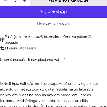
PIEVIENOT GROZAM
SAMAZINĀT DAUDZUMU PRIEKŠ HIDROTĒR
PALIELINĀT DAUDZUMU PRIEKŠ H
More payment options
Pasūtījumiem virs 100€ bezmaksas Omniva pakomāts
piegāde
21 dienu atgriešana
Izņemšana pašlaik nav pieejama
Veikalā
O'Neill Epic Full 5/4 mm hidrotērps vīriešiem ar vieglu krāsu
akcentu un nelielu logu uz krūtīm askētisma un laba stila
cienītājiem. Viens no populārākajiem modeļiem Latvijas
kaitborda, vindsērfinga, veikborda, supošanas un citās
ūdenssporta pludmalēs. Šis hidrotērps, kura pamatā ir 5mm biezs