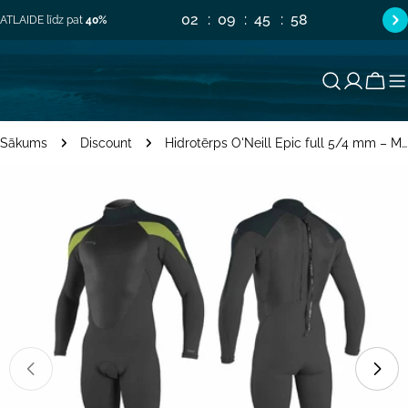
Pāriet
02
09
45
58
ATLAIDE līdz pat
40%
uz
saturu
Groz
Sākums
Discount
Hidrotērps O'Neill Epic full 5/4 mm – Melns/Gun Metal/Dayglo HH1
Pāriet
uz
produkta
informāciju
Atvērt mediju 0 modālajā logā