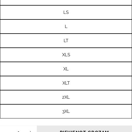
LS
L
LT
XLS
XL
XLT
2XL
3XL
Daudzums