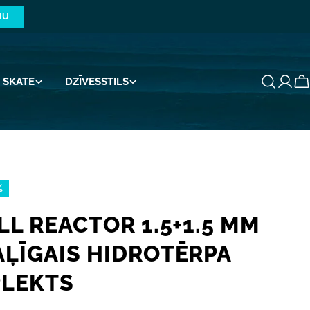
NU
SKATE
DZĪVESSTILS
G
%
LL REACTOR 1.5+1.5 MM
AĻĪGAIS HIDROTĒRPA
LEKTS