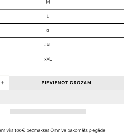
M
L
XL
2XL
3XL
PIEVIENOT GROZAM
NĀT DAUDZUMU PRIEKŠ O&#39;NEILL REAC
PALIELINĀT DAUDZUMU PRIEKŠ O&#39;NEI
iem virs 100€ bezmaksas Omniva pakomāts piegāde