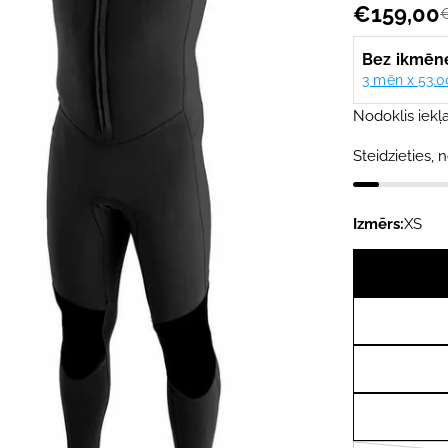
€159,00
Akcijas
Parastā
cena
cena
Nodoklis iekļa
Steidzieties, n
Izmērs:
XS