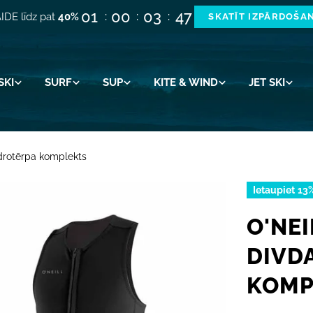
01
00
03
46
IDE līdz pat
40%
SKATĪT IZPĀRDOŠA
SKI
SURF
SUP
KITE & WIND
JET SKI
idrotērpa komplekts
Ietaupiet
13
O'NEI
DIVD
KOMP