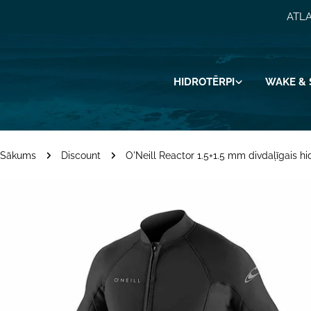
Pāriet
ATLA
uz
saturu
HIDROTĒRPI
WAKE & 
Sākums
Discount
O'Neill Reactor 1.5+1.5 mm divdaļīgais h
Pāriet
uz
produkta
informāciju