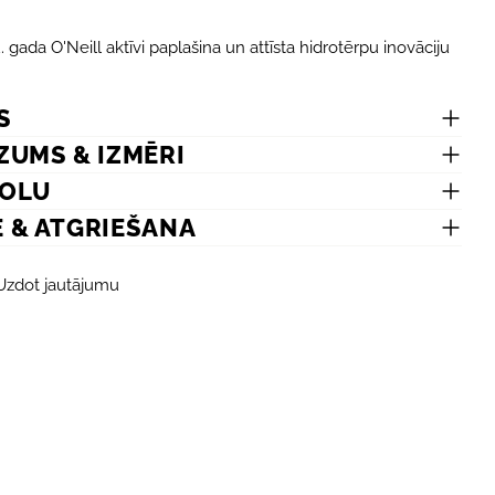
.
Dalīt
Jūsu
Dalīt
 gada O'Neill aktīvi paplašina un attīsta hidrotērpu inovāciju
ziņo
Face
S
Lauki,
ZUMS & IZMĒRI
MOLU
E & ATGRIEŠANA
Uzdot jautājumu