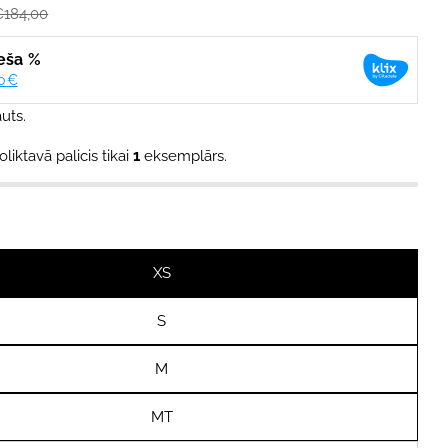
€184,00
uts.
oliktavā palicis tikai
1
eksemplārs.
XS
S
M
MT