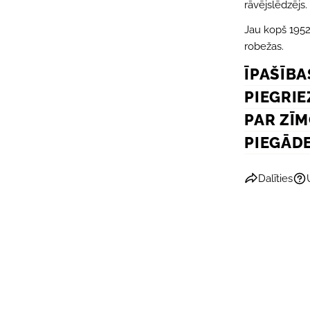
rāvējslēdzējs
Jau kopš 1952.
robežas.
ĪPAŠĪBA
PIEGRIE
PAR ZĪ
PIEGĀD
Dalīties