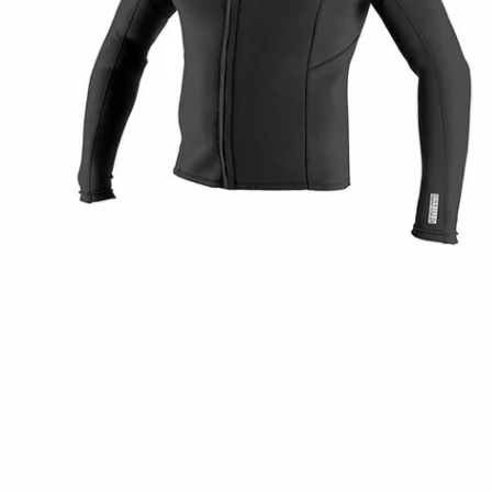
Atvērt mediju 0 modālajā logā