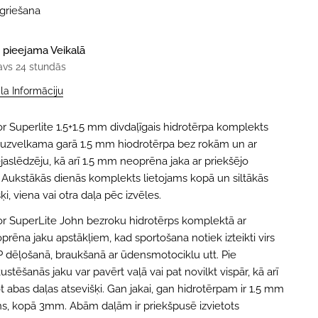
tgriešana
 pieejama
Veikalā
avs 24 stundās
ala Informāciju
or Superlite 1.5+1.5 mm divdaļīgais hidrotērpa komplekts
i uzvelkama garā 1.5 mm hiodrotērpa bez rokām un ar
jaslēdzēju, kā arī 1.5 mm neoprēna jaka ar priekšējo
. Aukstākās dienās komplekts lietojams kopā un siltākās
ķi, viena vai otra daļa pēc izvēles.
or SuperLite John bezroku hidrotērps komplektā ar
Jūsu
vārds
prēna jaku apstākļiem, kad sportošana notiek izteikti virs
 dēļošanā, braukšanā ar ūdensmotociklu utt. Pie
Jūsu
ustēšanās jaku var pavērt vaļā vai pat novilkt vispār, kā arī
e-
pasts
etot abas daļas atsevišķi. Gan jakai, gan hidrotērpam ir 1.5 mm
DAL
Jūsu
s, kopā 3mm. Abām daļām ir priekšpusē izvietots
telef