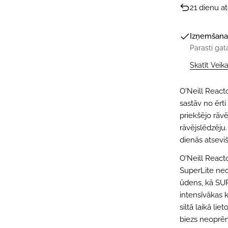
21 dienu a
Izņemšana
Parasti gat
Skatīt Veik
O'Neill React
sastāv no ērt
priekšējo rāvē
rāvējslēdzēju
dienās atseviš
O'Neill React
SuperLite neo
ūdens, kā SUP
intensīvākas k
siltā laikā li
biezs neoprēn