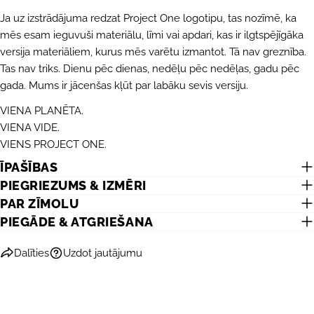
Ja uz izstrādājuma redzat Project One logotipu, tas nozīmē, ka
mēs esam ieguvuši materiālu, līmi vai apdari, kas ir ilgtspējīgāka
versija materiāliem, kurus mēs varētu izmantot. Tā nav greznība.
Tas nav triks. Dienu pēc dienas, nedēļu pēc nedēļas, gadu pēc
gada. Mums ir jācenšas kļūt par labāku sevis versiju.
VIENA PLANĒTA.
UZDOT JAUTĀJUMU
VIENA VIDE.
VIENS PROJECT ONE.
Jūsu
vārds
ĪPAŠĪBAS
PIEGRIEZUMS & IZMĒRI
Jūsu
e-
PAR ZĪMOLU
pasts
DALĪTIES AR ŠO PRODUKTU
PIEGĀDE & ATGRIEŠANA
Jūsu
telefons
KOPĒT
Dalīties
Dalīties
Uzdot jautājumu
Jūsu
Dalīties
Dalīties
Piespraust
ziņojums
Facebook
X
Pinterest