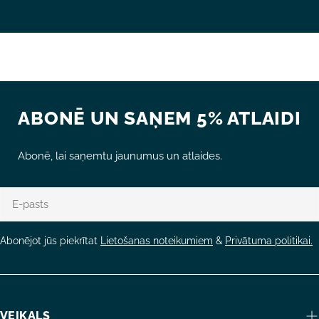
ABONĒ UN SAŅEM 5% ATLAIDI
Abonē, lai saņemtu jaunumus un atlaides.
E-
pasts
Abonējot jūs piekrītat
Lietošanas noteikumiem
&
Privātuma politikai.
VEIKALS