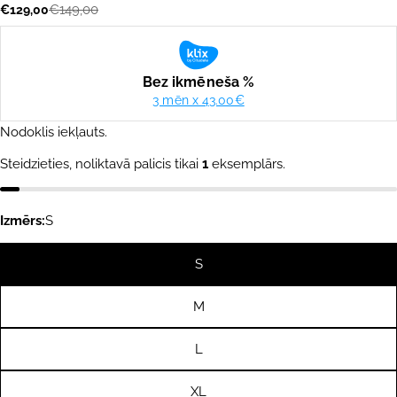
€149,00
€129,00
Akcijas
Parastā
cena
cena
Nodoklis iekļauts.
Steidzieties, noliktavā palicis tikai
1
eksemplārs.
Izmērs:
S
S
M
L
XL