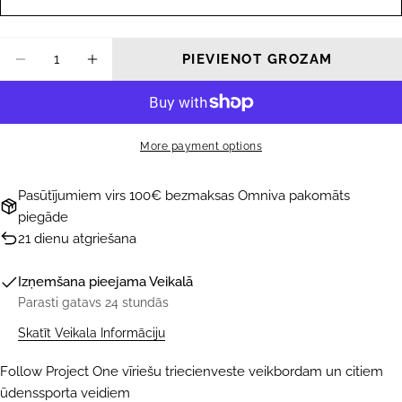
Daudzums
PIEVIENOT GROZAM
SAMAZINĀT DAUDZUMU PRIEKŠ FOLLOW P
PALIELINĀT DAUDZUMU PRIEKŠ F
More payment options
Pasūtījumiem virs 100€ bezmaksas Omniva pakomāts
piegāde
21 dienu atgriešana
Izņemšana pieejama
Veikalā
Parasti gatavs 24 stundās
Skatīt Veikala Informāciju
Follow Project One vīriešu triecienveste veikbordam un citiem
ūdenssporta veidiem