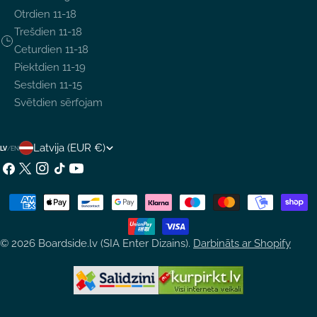
Otrdien 11-18
Trešdien 11-18
Ceturdien 11-18
Piektdien 11-19
Sestdien 11-15
Svētdien sērfojam
V
Latvija (EUR €)
LV
/
EN
A
Facebook
X
Instagram
TikTok
YouTube
(Twitter)
L
Maksājumu
S
metodes
T
© 2026
Boardside.lv (SIA Enter Dizains)
.
Darbināts ar Shopify
S
/
R