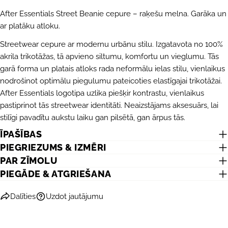
After Essentials Street Beanie cepure – raķešu melna. Garāka un
ar platāku atloku.
Streetwear cepure ar modernu urbānu stilu. Izgatavota no 100%
akrila trikotāžas, tā apvieno siltumu, komfortu un vieglumu. Tās
garā forma un platais atloks rada neformālu ielas stilu, vienlaikus
nodrošinot optimālu piegulumu pateicoties elastīgajai trikotāžai.
After Essentials logotipa uzlika piešķir kontrastu, vienlaikus
UZDOT JAUTĀJUMU
pastiprinot tās streetwear identitāti. Neaizstājams aksesuārs, lai
stilīgi pavadītu aukstu laiku gan pilsētā, gan ārpus tās.
Jūsu
vārds
ĪPAŠĪBAS
Jūsu
PIEGRIEZUMS & IZMĒRI
e-
PAR ZĪMOLU
pasts
DALĪTIES AR ŠO PRODUKTU
PIEGĀDE & ATGRIEŠANA
Jūsu
telefons
KOPĒT
Dalīties
Dalīties
Uzdot jautājumu
Jūsu
Dalīties
Dalīties
Piespraust
ziņojums
Facebook
X
Pinterest