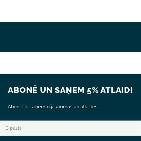
Lauki, kas atzīmēti ar *, ir obligāti.
NOSŪTĪT JAUTĀJUMU
ABONĒ UN SAŅEM 5% ATLAIDI
Abonē, lai saņemtu jaunumus un atlaides.
E-
pasts