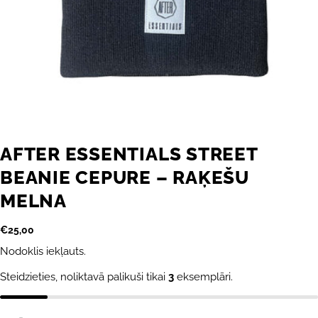
AFTER ESSENTIALS STREET
BEANIE CEPURE – RAĶEŠU
MELNA
Parastā
€25,00
cena
Nodoklis iekļauts.
Steidzieties, noliktavā palikuši tikai
3
eksemplāri.