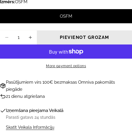
Izmērs:
OSFM
OSFM
Daudzums
PIEVIENOT GROZAM
SAMAZINĀT DAUDZUMU PRIEKŠ AFTER ES
PALIELINĀT DAUDZUMU PRIEKŠ A
More payment options
Pasūtījumiem virs 100€ bezmaksas Omniva pakomāts
piegāde
21 dienu atgriešana
Izņemšana pieejama
Veikalā
Parasti gatavs 24 stundās
Skatīt Veikala Informāciju