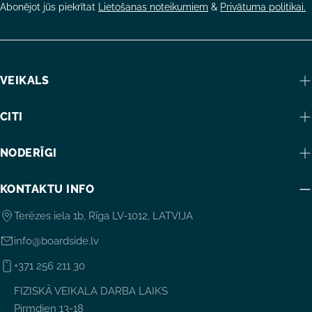
Abonējot jūs piekrītat
Lietošanas noteikumiem
&
Privātuma politikai.
VEIKALS
CITI
NODERĪGI
KONTAKTU INFO
Terēzes iela 1b, Rīga LV-1012, LATVIJA
info@boardside.lv
+371 256 211 30
FIZISKĀ VEIKALA DARBA LAIKS
Pirmdien 13-18