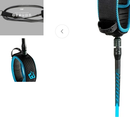
Atvērt mediju 0 modālajā logā