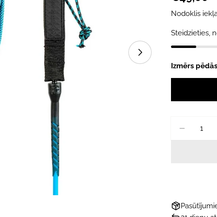
cena
Atvērt mediju 1 
Nodoklis iekļa
Steidzieties, n
Izmērs pēdās
Daudzums
SAMAZ
Pasūtījum