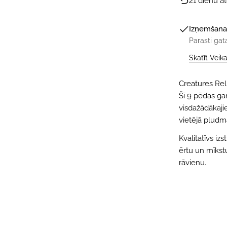
21 dienu a
Izņemšana
Parasti gat
Skatīt Veik
Creatures Re
Šī 9 pēdas ga
visdažādākaji
vietējā pludm
Kvalitatīvs i
ērtu un mīkstu
rāvienu.