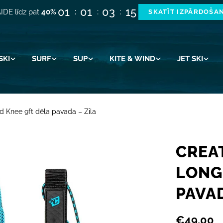
01
01
03
14
IDE līdz pat
40%
SKATĪT IZPĀRDOŠA
SKI
SURF
SUP
KITE & WIND
JET SKI
d Knee 9ft dēļa pavada – Zila
CREA
LONG
PAVAD
Parastā
€49,00