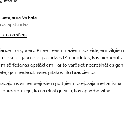
tgriešana
 pieejama
Veikalā
avs 24 stundās
ala Informāciju
liance Longboard Knee Leash maziem līdz vidējiem viļņiem.
rā siksna ir jaunākās paaudzes līšu produkts, kas piemērots
em sērfošanas apstākļiem - ar to varēsiet nodrošināties gan
alē, gan nedaudz sarežģītākos rifu braucienos.
zstrādājums ar nerūsējošiem gultņiem rotējošajā mehānismā,
 aproci ap kāju, kā arī elastīgu saiti, kas apsorbē viļņa