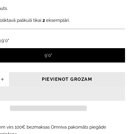
modālajā logā
uts.
oliktavā palikuši tikai
2
eksemplāri.
:
9'0"
9'0"
PIEVIENOT GROZAM
INĀT DAUDZUMU PRIEKŠ CREATURES RELIAN
PALIELINĀT DAUDZUMU PRIEKŠ CREATURES
iem virs 100€ bezmaksas Omniva pakomāts piegāde