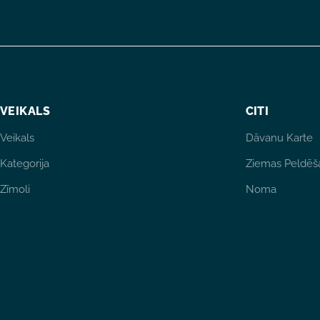
VEIKALS
CITI
Veikals
Dāvanu Karte
Kategorija
Ziemas Peldēš
Zīmoli
Noma