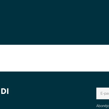
DI
E-
pasts
Abonējot