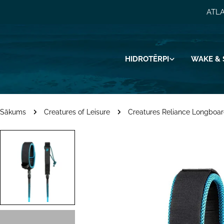
Pāriet
ATLA
uz
saturu
HIDROTĒRPI
WAKE & 
Sākums
Creatures of Leisure
Creatures Reliance Longboar
Pāriet
uz
produkta
informāciju