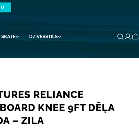
NU
SKATE
DZĪVESSTILS
G
TURES RELIANCE
BOARD KNEE 9FT DĒĻA
A – ZILA