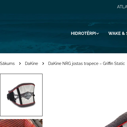
Pāriet
ATLA
uz
saturu
HIDROTĒRPI
WAKE & 
Sākums
DaKine
DaKine NRG jostas trapece – Griffin Static
Pāriet
uz
produkta
informāciju