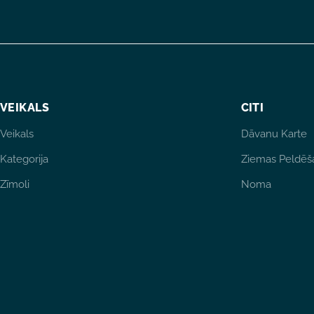
VEIKALS
CITI
Veikals
Dāvanu Karte
Kategorija
Ziemas Peldēš
Zīmoli
Noma