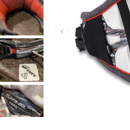
Atvērt mediju 0 modālajā logā