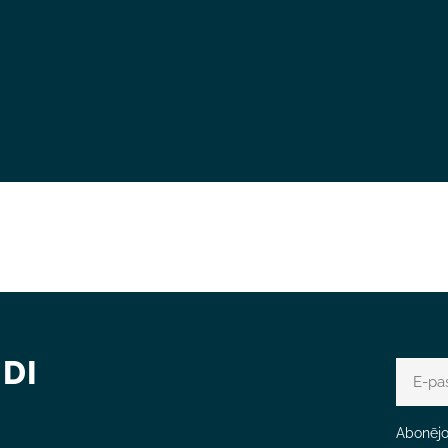
DI
E-
pasts
Abonējot