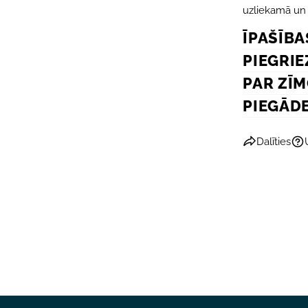
uzliekamā un
ĪPAŠĪBA
PIEGRIE
PAR ZĪ
PIEGĀD
Dalīties