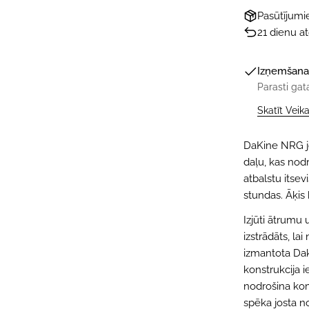
Pasūtījum
21 dienu a
Izņemšana
Parasti gat
Skatīt Veik
DaKine NRG jo
daļu, kas nod
atbalstu itse
stundas. Āķis
Izjūti ātrumu 
izstrādāts, lai
izmantota Daki
konstrukcija 
nodrošina kom
spēka josta no