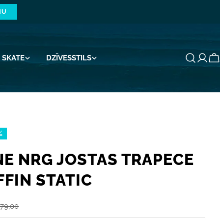
NU
SKATE
DZĪVESSTILS
G
%
NE NRG JOSTAS TRAPECE
FFIN STATIC
79,00