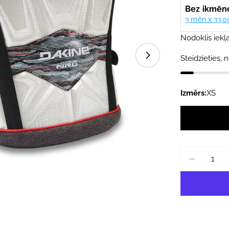
cena
cena
Atvērt mediju 1 
Nodoklis iekļa
Steidzieties, n
Izmērs:
XS
Daudzums
SAMAZI