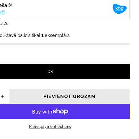
modālajā logā
uts.
oliktavā palicis tikai
1
eksemplārs.
XS
PIEVIENOT GROZAM
NĀT DAUDZUMU PRIEKŠ DAKINE NRG JOSTAS
PALIELINĀT DAUDZUMU PRIEKŠ DAKINE NRG
More payment options