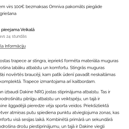
iem virs 100€ bezmaksas Omniva pakomāts piegāde
tgriešana
 pieejama
Veikalā
avs 24 stundās
ala Informāciju
stas trapece ar stingra, iepriekš formēta materiāla muguras
rošina labāku atbalstu un komfortu. Stingrās muguras
višķi novērtēs braucēji, kam patīk ūdenī pavadīt neskaitāmas
 komplektā. Trapece izmantojama arī kaitbordam.
un izbaudi Dakine NRG jostas stiprinājuma atbalstu. Tas ir
 nodrošinātu pilnīgu atbalstu un veiktspēju, un tajā ir
ne ilggadējā pieredze vēja sporta veidos. Priekšizliektā
ietver atmiņas putu spiediena punktu atvieglojuma zonas, kas
fortu visā sesijas laikā. Kombinētā primārā un sekundārā
drošina drošu piestiprinājumu, un tajā ir Dakine viegli