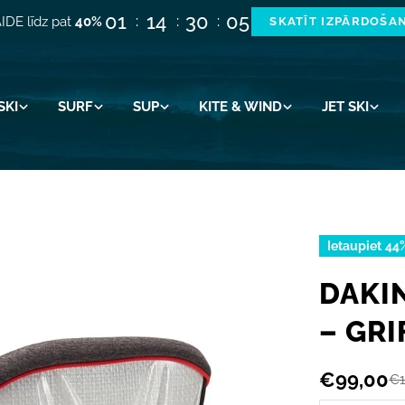
01
14
30
04
IDE līdz pat
40%
SKATĪT IZPĀRDOŠA
SKI
SURF
SUP
KITE & WIND
JET SKI
Ietaupiet
44
DAKI
– GRI
€99,00
€1
Akcijas
Parastā