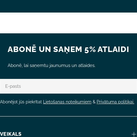
ABONĒ UN SAŅEM 5% ATLAIDI
Abonē, lai saņemtu jaunumus un atlaides.
E-
pasts
Abonējot jūs piekrītat
Lietošanas noteikumiem
&
Privātuma politikai.
VEIKALS