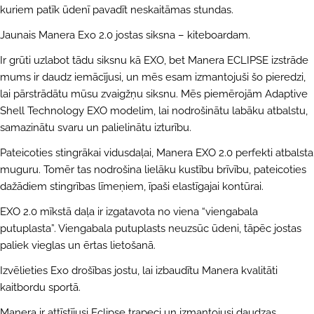
kuriem patīk ūdenī pavadīt neskaitāmas stundas.
Jaunais Manera Exo 2.0 jostas siksna – kiteboardam.
Ir grūti uzlabot tādu siksnu kā EXO, bet Manera ECLIPSE izstrāde
mums ir daudz iemācījusi, un mēs esam izmantojuši šo pieredzi,
lai pārstrādātu mūsu zvaigžņu siksnu. Mēs piemērojām Adaptive
Shell Technology EXO modelim, lai nodrošinātu labāku atbalstu,
UZDOT JAUTĀJUMU
samazinātu svaru un palielinātu izturību.
Jūsu
Pateicoties stingrākai vidusdaļai, Manera EXO 2.0 perfekti atbalsta
vārds
muguru. Tomēr tas nodrošina lielāku kustību brīvību, pateicoties
Jūsu
dažādiem stingrības līmeņiem, īpaši elastīgajai kontūrai.
e-
pasts
EXO 2.0 mīkstā daļa ir izgatavota no viena “viengabala
DALĪTIES AR ŠO PRODUKTU
Jūsu
putuplasta”. Viengabala putuplasts neuzsūc ūdeni, tāpēc jostas
telefons
KOPĒT
paliek vieglas un ērtas lietošanā.
Dalīties
Jūsu
Izvēlieties Exo drošības jostu, lai izbaudītu Manera kvalitāti
Dalīties
Dalīties
Piespraust
ziņojums
Facebook
X
Pinterest
kaitbordu sportā.
Manera ir attīstījusi Eclipse trapeci un izmantojusi daudzas