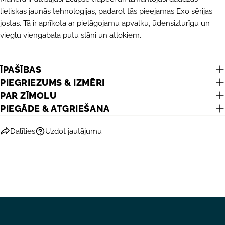
lieliskas jaunās tehnoloģijas, padarot tās pieejamas Exo sērijas
Lauki, kas atzīmēti ar *, ir obligāti.
jostas. Tā ir aprīkota ar pielāgojamu apvalku, ūdensizturīgu un
NOSŪTĪT JAUTĀJUMU
vieglu viengabala putu slāni un atlokiem.
ĪPAŠĪBAS
PIEGRIEZUMS & IZMĒRI
PAR ZĪMOLU
PIEGĀDE & ATGRIEŠANA
Dalīties
Uzdot jautājumu