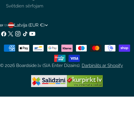
Svētdien sērfojam
V
Latvija (EUR €)
LV
/
EN
A
Facebook
X
Instagram
TikTok
YouTube
(Twitter)
L
Maksājumu
S
metodes
T
© 2026
Boardside.lv (SIA Enter Dizains)
.
Darbināts ar Shopify
S
/
R
E
Ģ
I
O