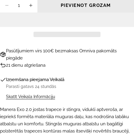
Daudzums
PIEVIENOT GROZAM
SAMAZINĀT DAUDZUMU PRIEKŠ KAITSĒRFI
PALIELINĀT DAUDZUMU PRIEKŠ KA
Pasūtījumiem virs 100€ bezmaksas Omniva pakomāts
piegāde
21 dienu atgriešana
Izņemšana pieejama
Veikalā
Parasti gatavs 24 stundās
Skatīt Veikala Informāciju
Manera Exo 2.0 jostas trapece ir stingra, vidukli aptveroša, ar
iepriekš formēta materiāla muguras daļu, kas nodrošina labāku
atbalstu un komfortu. Stingrās muguras atbalstu un bagātīgi
polsterētās trapeces kontūras malas itsevišķi novērtēs braucēji,