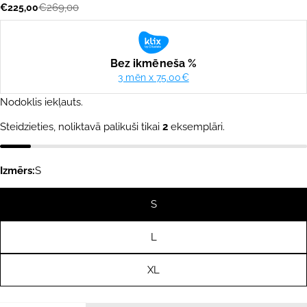
€269,00
€225,00
Akcijas
Parastā
cena
cena
Nodoklis iekļauts.
Steidzieties, noliktavā palikuši tikai
2
eksemplāri.
Izmērs:
S
S
L
XL