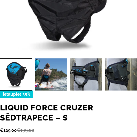
Ietaupiet
35%
LIQUID FORCE CRUZER
SĒDTRAPECE – S
€199,00
€129,00
Akcijas
Parastā