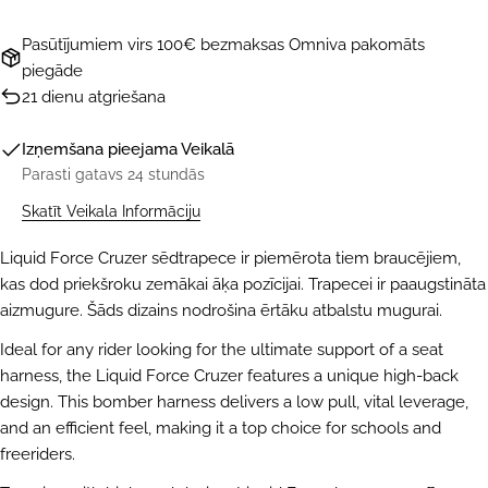
Pasūtījumiem virs 100€ bezmaksas Omniva pakomāts
piegāde
21 dienu atgriešana
Izņemšana pieejama
Veikalā
Parasti gatavs 24 stundās
Skatīt Veikala Informāciju
Liquid Force Cruzer sēdtrapece ir piemērota tiem braucējiem,
kas dod priekšroku zemākai āķa pozīcijai. Trapecei ir paaugstināta
aizmugure. Šāds dizains nodrošina ērtāku atbalstu mugurai.
Ideal for any rider looking for the ultimate support of a seat
harness, the Liquid Force Cruzer features a unique high-back
design. This bomber harness delivers a low pull, vital leverage,
and an efficient feel, making it a top choice for schools and
freeriders.