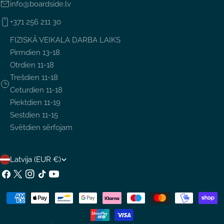
info@boardside.lv
+371 256 211 30
FIZISKĀ VEIKALA DARBA LAIKS
Pirmdien 13-18
Otrdien 11-18
Trešdien 11-18
Ceturdien 11-18
Piektdien 11-19
Sestdien 11-15
Svētdien sērfojam
V
Latvija (EUR €)
A
Facebook
X
Instagram
TikTok
YouTube
(Twitter)
L
Maksājumu
S
metodes