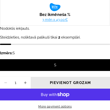
cena
cena
Nodoklis iekļauts.
Steidzieties, noliktavā palikuši tikai
2
eksemplāri.
Izmērs:
S
S
Daudzums
PIEVIENOT GROZAM
SAMAZINĀT DAUDZUMU PRIEKŠ LIQUID F
PALIELINĀT DAUDZUMU PRIEKŠ L
More payment options