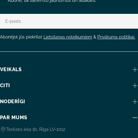
Abonē, lai saņemtu jaunumus un atlaides.
E-
pasts
Abonējot jūs piekrītat
Lietošanas noteikumiem
&
Privātuma politikai.
VEIKALS
CITI
NODERĪGI
PAR MUMS
Terēzes iela 1b, Rīga LV-1012