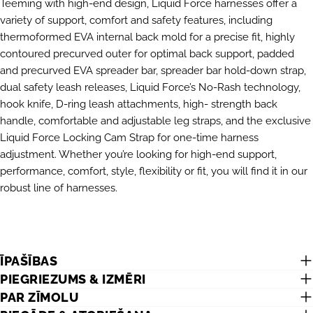
Teeming with high-end design, Liquid Force harnesses offer a
variety of support, comfort and safety features, including
UZDOT JAUTĀJUMU
thermoformed EVA internal back mold for a precise fit, highly
contoured precurved outer for optimal back support, padded
Jūsu
and precurved EVA spreader bar, spreader bar hold-down strap,
vārds
dual safety leash releases, Liquid Force’s No-Rash technology,
Jūsu
hook knife, D-ring leash attachments, high- strength back
e-
handle, comfortable and adjustable leg straps, and the exclusive
pasts
DALĪTIES AR ŠO PRODUKTU
Liquid Force Locking Cam Strap for one-time harness
Jūsu
telefons
adjustment. Whether you’re looking for high-end support,
KOPĒT
Dalīties
performance, comfort, style, flexibility or fit, you will find it in our
Jūsu
robust line of harnesses.
Dalīties
Dalīties
Piespraust
ziņojums
Facebook
X
Pinterest
Lauki, kas atzīmēti ar *, ir obligāti.
ĪPAŠĪBAS
PIEGRIEZUMS & IZMĒRI
NOSŪTĪT JAUTĀJUMU
PAR ZĪMOLU