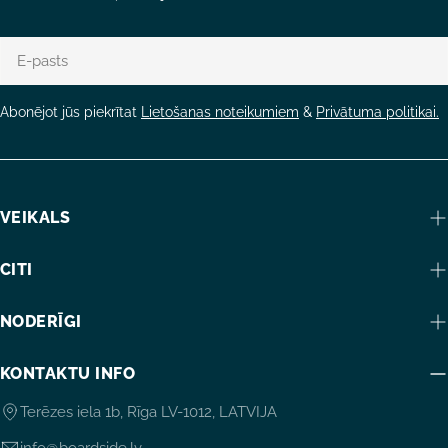
E-
pasts
Abonējot jūs piekrītat
Lietošanas noteikumiem
&
Privātuma politikai.
VEIKALS
CITI
NODERĪGI
KONTAKTU INFO
Terēzes iela 1b, Rīga LV-1012, LATVIJA