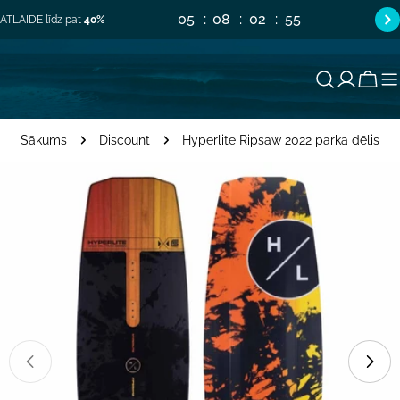
Pāriet
05
08
02
55
ATLAIDE līdz pat
40%
uz
saturu
Groz
Sākums
Discount
Hyperlite Ripsaw 2022 parka dēlis
Pāriet
uz
produkta
informāciju
Atvērt mediju 0 modālajā logā