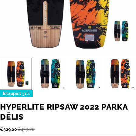
Ietaupiet
31%
HYPERLITE RIPSAW 2022 PARKA
DĒLIS
€479,00
€329,00
Akcijas
Parastā