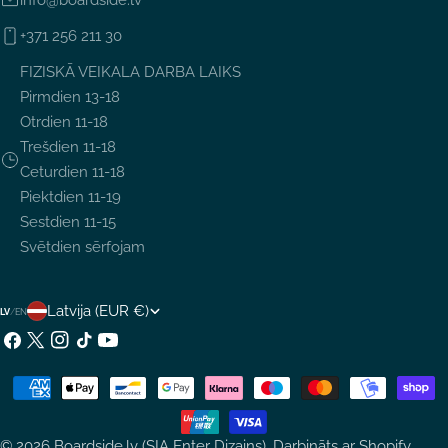
info@boardside.lv
+371 256 211 30
FIZISKĀ VEIKALA DARBA LAIKS
Pirmdien 13-18
Otrdien 11-18
Trešdien 11-18
Ceturdien 11-18
Piektdien 11-19
Sestdien 11-15
Svētdien sērfojam
V
Latvija (EUR €)
LV
/
EN
A
Facebook
X
Instagram
TikTok
YouTube
(Twitter)
L
Maksājumu
S
metodes
T
© 2026
Boardside.lv (SIA Enter Dizains)
.
Darbināts ar Shopify