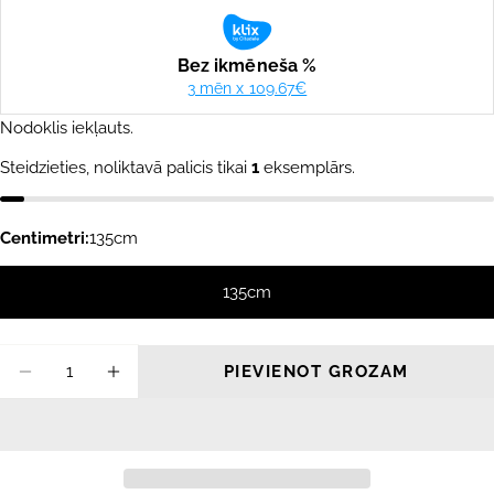
cena
cena
Nodoklis iekļauts.
Steidzieties, noliktavā palicis tikai
1
eksemplārs.
Centimetri:
135cm
135cm
Daudzums
PIEVIENOT GROZAM
SAMAZINĀT DAUDZUMU PRIEKŠ HYPERLIT
PALIELINĀT DAUDZUMU PRIEKŠ H