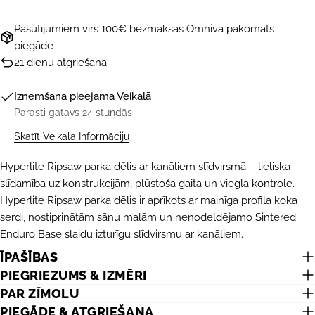
Pasūtījumiem virs 100€ bezmaksas Omniva pakomāts
piegāde
21 dienu atgriešana
Izņemšana pieejama
Veikalā
Parasti gatavs 24 stundās
Skatīt Veikala Informāciju
Hyperlite Ripsaw parka dēlis ar kanāliem slīdvirsmā – lieliska
UZDOT JAUTĀJUMU
slīdamība uz konstrukcijām, plūstoša gaita un viegla kontrole.
Hyperlite Ripsaw parka dēlis ir aprīkots ar mainīga profila koka
Jūsu
vārds
serdi, nostiprinātām sānu malām un nenodeldējamo Sintered
Enduro Base slaidu izturīgu slīdvirsmu ar kanāliem.
Jūsu
e-
ĪPAŠĪBAS
pasts
DALĪTIES AR ŠO PRODUKTU
PIEGRIEZUMS & IZMĒRI
Jūsu
PAR ZĪMOLU
telefons
KOPĒT
Dalīties
PIEGĀDE & ATGRIEŠANA