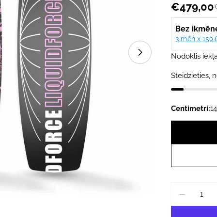
€479,00
Akcijas
Parastā
cena
cena
Nodoklis iekļa
Atvērt mediju 1 
Steidzieties, n
Centimetri:
1
Daudzums
SAMAZI