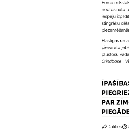
Force mīkstāka
nodrošinātu t
iespēju izpild
stingrāku dēļa
piezemēšanā
Elastīgas un a
pievārētu jebk
plūstošu vadām
Grindbase
. V
ĪPAŠĪBA
PIEGRIE
PAR ZĪ
PIEGĀD
Dalīties