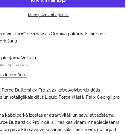
More payment options
iem virs 100€ bezmaksas Omniva pakomāts piegāde
tgriešana
 pieejama
Veikalā
avs 24 stundās
ala Informāciju
d Force Butterstick Pro 2023 kabeļveikborda dēlis -
is un rotaļīgākais dēlis Liquid Force klāstā. Felix Georgii pro
a kabeļparkā izceļas ar atraktivitāti un savu atpazīstamu
Force Butterstick Pro ir dēlis ir tas kas viņam ir nepieciešams,
tu un paveiktu savā veikošanas stilā. Tas ir viens no Liquid