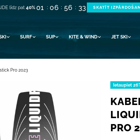
01
06
56
32
IDE līdz pat
40%
SKATĪT IZPĀRDOŠA
SKI
SURF
SUP
KITE & WIND
JET SKI
stick Pro 2023
Ietaupiet
26
KABE
LIQU
PRO 