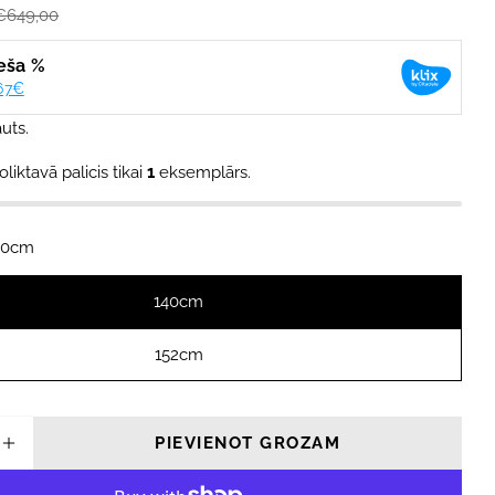
€649,00
uts.
modālajā logā
oliktavā palicis tikai
1
eksemplārs.
40cm
140cm
152cm
PIEVIENOT GROZAM
NĀT DAUDZUMU PRIEKŠ KABEĻVEIKBORDA D
PALIELINĀT DAUDZUMU PRIEKŠ KABEĻVEIK