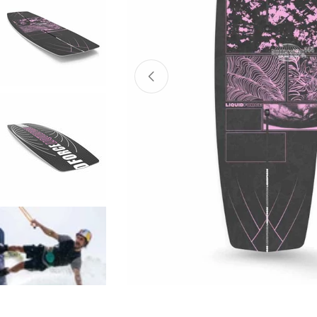
Atvērt mediju 0 modālajā logā