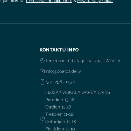
 jūs piekrītat
Lietošanas noteikumiem
&
Privātuma politikai.
KONTAKTU INFO
Terēzes iela 1b, Rīga LV-1012, LATVIJA
info@boardside.lv
+371 256 211 30
FIZISKĀ VEIKALA DARBA LAIKS
Pirmdien 13-18
Otrdien 11-18
Trešdien 11-18
Ceturdien 11-18
Piektdien 11-19