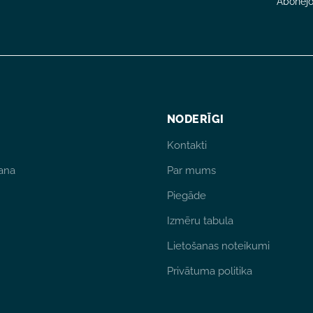
Abonējot
NODERĪGI
Kontakti
ana
Par mums
Piegāde
Izmēru tabula
Lietošanas noteikumi
Privātuma politika