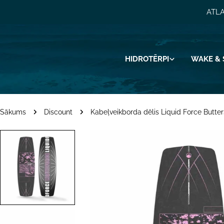
Pāriet
ATLA
uz
saturu
HIDROTĒRPI
WAKE & 
Sākums
Discount
Kabeļveikborda dēlis Liquid Force Butter
Pāriet
uz
produkta
informāciju