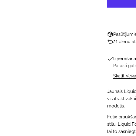
Pasūtījum
21 dienu a
Izņemšana
Parasti gat
Skatīt Veik
Jaunais Liqui
visatraktīvāka
modelis.
Felix braukšan
stilu. Liquid 
lai to sasnieg