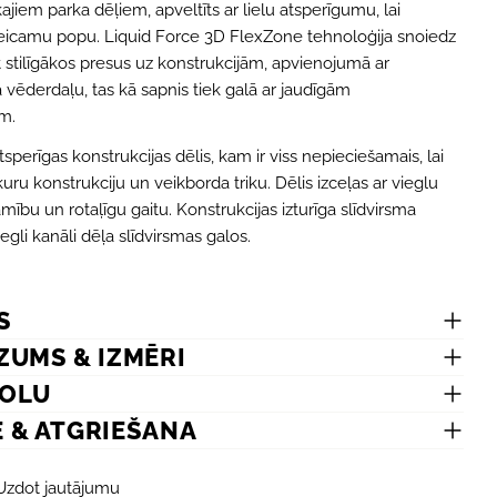
jiem parka dēļiem, apveltīts ar lielu atsperīgumu, lai
eicamu popu. Liquid Force 3D FlexZone tehnoloģija snoiedz
īt stilīgākos presus uz konstrukcijām, apvienojumā ar
 vēderdaļu, tas kā sapnis tiek galā ar jaudīgām
m.
tsperīgas konstrukcijas dēlis, kam ir viss nepieciešamais, lai
uru konstrukciju un veikborda triku. Dēlis izceļas ar vieglu
ību un rotaļīgu gaitu. Konstrukcijas izturīga slīdvirsma
iegli kanāli dēļa slīdvirsmas galos.
S
ZUMS & IZMĒRI
MOLU
E & ATGRIEŠANA
Uzdot jautājumu