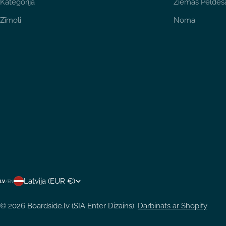
Kategorija
Ziemas Peldēš
Zīmoli
Noma
V
Latvija (EUR €)
LV
/
EN
A
© 2026
Boardside.lv (SIA Enter Dizains)
.
Darbināts ar Shopify
L