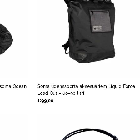
s/soma Ocean
Soma ūdenssporta aksesuāriem Liquid Force
Load Out – 60-90 litri
Parastā
€99,00
cena