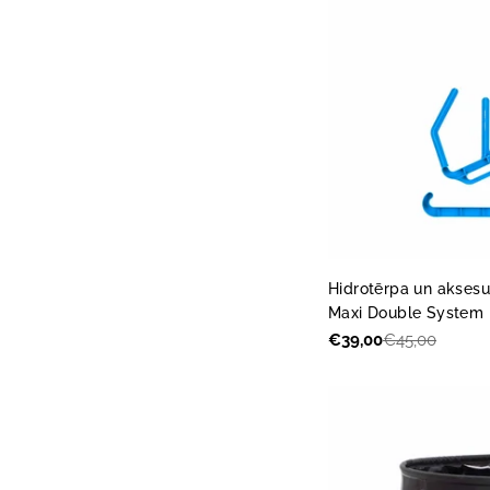
Hidrotērpa un aksesu
Maxi Double System
€39,00
€45,00
Akcijas
Parastā
cena
cena