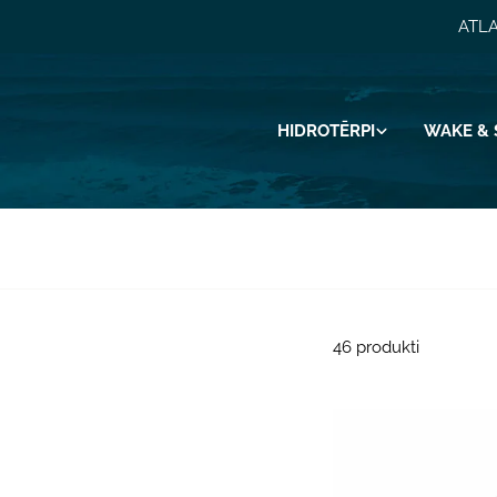
Pāriet
ATLA
uz
saturu
HIDROTĒRPI
WAKE & 
46 produkti