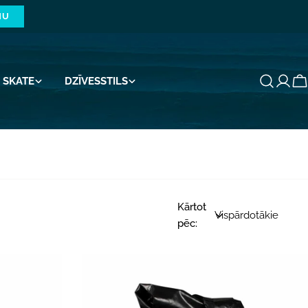
NU
SKATE
DZĪVESSTILS
G
Kārtot
pēc: