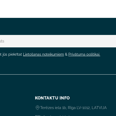
 jūs piekrītat
Lietošanas noteikumiem
&
Privātuma politikai.
KONTAKTU INFO
Terēzes iela 1b, Rīga LV-1012, LATVIJA