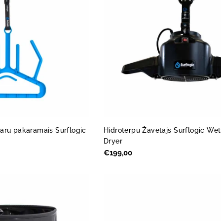
āru pakaramais Surflogic
Hidrotērpu Žāvētājs Surflogic Wet
Dryer
Parastā
€199,00
cena