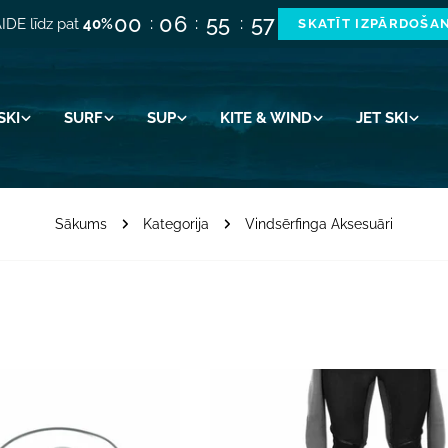
00
06
55
56
IDE līdz pat
40%
SKATĪT IZPĀRDOŠA
SKI
SURF
SUP
KITE & WIND
JET SKI
Sākums
Kategorija
Vindsērfinga Aksesuāri