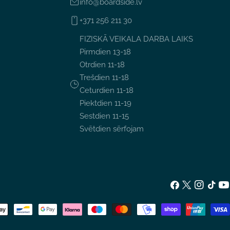
info@boardside.lv
+371 256 211 30
FIZISKĀ VEIKALA DARBA LAIKS
Pirmdien 13-18
Otrdien 11-18
Trešdien 11-18
Ceturdien 11-18
Piektdien 11-19
Sestdien 11-15
Svētdien sērfojam
Facebook
X
Instagram
TikTok
Yo
(Twitter)
u