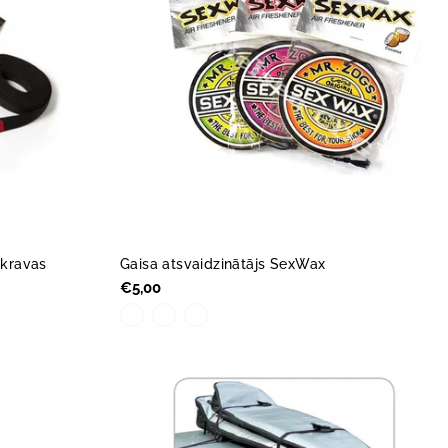
 kravas
Gaisa atsvaidzinātājs SexWax
Parastā
€5,00
cena