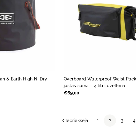
an & Earth High N' Dry
Overboard Waterproof Waist Pac
jostas soma – 4 litri, dzeltena
Parastā
€69,00
cena
Iepriekšējā
1
2
3
4