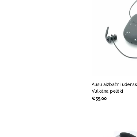
Ausu aizbāžņi ūdenss
Vulkāna pelēki
Parastā
€55,00
cena