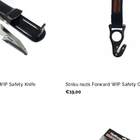
WIP Safety Knife
Striķu nazis Forward WIP Safety C
Parastā
€19,00
cena