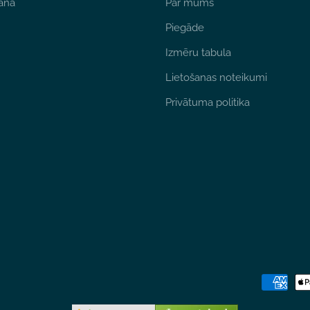
ana
Par mums
Piegāde
Izmēru tabula
Lietošanas noteikumi
Privātuma politika
Maksājum
metodes