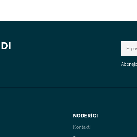
DI
E-
pasts
Abonējot
NODERĪGI
Kontakti