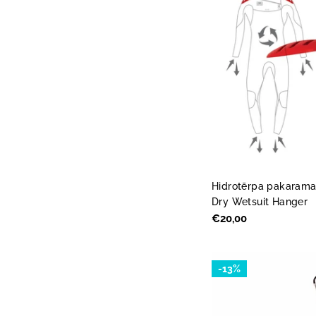
Hidrotērpa pakarama
Dry Wetsuit Hanger
Parastā
€20,00
cena
-13%