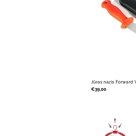
Jūras nazis Forward 
Parastā
€39,00
cena