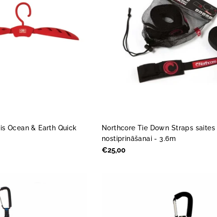
is Ocean & Earth Quick
Northcore Tie Down Straps saites
nostiprināšanai - 3.6m
Parastā
€25,00
cena