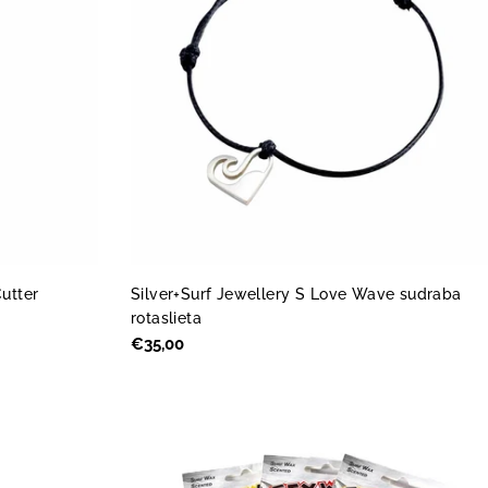
utter
Silver+Surf Jewellery S Love Wave sudraba
rotaslieta
Parastā
€35,00
cena