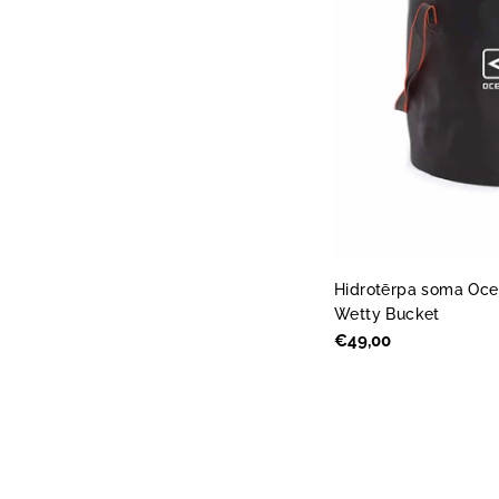
Hidrotērpa soma Oce
Wetty Bucket
Parastā
€49,00
cena