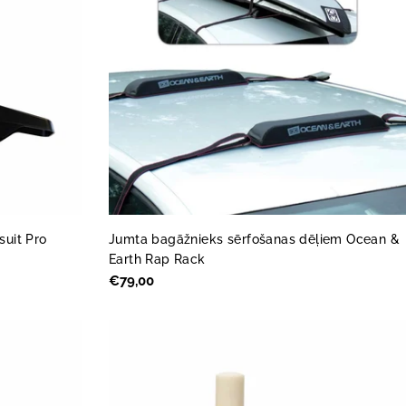
suit Pro
Jumta bagāžnieks sērfošanas dēļiem Ocean &
Earth Rap Rack
Parastā
€79,00
cena