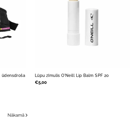
k ūdensdroša
Lūpu zīmulis O'Neill Lip Balm SPF 20
Parastā
€5,00
cena
Nākamā