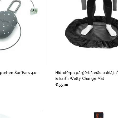
portam SurfEars 4.0 –
Hidrotērpa pārģērbšanās paklāj
& Earth Wetty Change Mat
Parastā
€55,00
cena